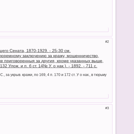
2
его Сената, 1870-1929. - 25-30 см.
к тюремному заключению за кражу, мошенничество,
также приговоренныя за другия, кроме указанных выше,
Улож. и п. б ст. 14№ У. о нак.). - 1892. - 711 с.
С., за укрыв. кражи, по 169, 4 п. 170 и 172 ст. У о нак., в тюрьму
3