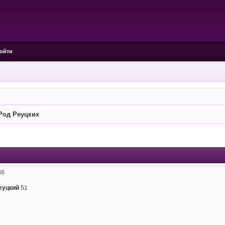
ойти
Род Реуцких
55
еуцкий
51