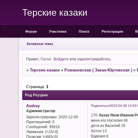
Терские казаки
Форум
Участники
Поиск
Регистрация
В
Активные темы
Привет, Гость!
Войдите
или
зарегистрируйтесь
.
»
Терские казаки
»
Романовская ( Закан-Юртовская )
»
Страница:
1
Род Реуцких
Andrey
Поделиться
2023-04-08 14:55:
Администратор
176.
Казак Яков Иванов Р
Зарегистрирован
: 2020-12-05
жена его Наталия 46
Приглашений:
0
дети их Василий 16
Сообщений:
39916
Антон 13
Уважение:
[+23/-0]
Евдокия 8
Позитив:
[+865/-0]