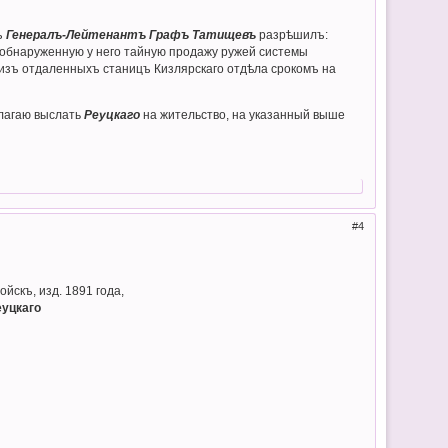
ъ
Генералъ-Лейтенантъ Графъ Татищевъ
разрѣшилъ:
а обнаруженную у него тайную продажу ружей системы
у изъ отдаленныхъ станицъ Кизлярскаго отдѣла срокомъ на
длагаю выслать
Реуцкаго
на жительство, на указанный выше
4
ойскъ, изд. 1891 года,
еуцкаго