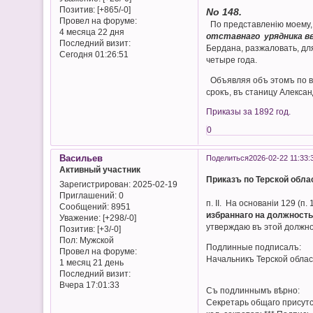
Позитив:
[+865/-0]
No 148.
Провел на форуме:
По представленію моему, 
4 месяца 22 дня
отставнаго урядника в
Последний визит:
Бердана, разжаловать, дл
Сегодня 01:26:51
четыре года.
Объявляя объ этомъ по вв
срокъ, въ станицу Алексан
Приказы за 1892 год.
0
Васильев
Поделиться
2026-02-22 11:33:
Активный участник
Приказъ по Терской облас
Зарегистрирован
: 2025-02-19
Приглашений:
0
п. II. На основаніи 129 (п
Сообщений:
8951
избраннаго на должность
Уважение:
[+298/-0]
утверждаю въ этой должно
Позитив:
[+3/-0]
Пол:
Мужской
Подлинные подписалъ:
Провел на форуме:
Начальникъ Терской облас
1 месяц 21 день
Генералъ-Л
Последний визит:
Вчера 17:01:33
Съ подлиннымъ вѣрно:
Секретарь общаго присутс