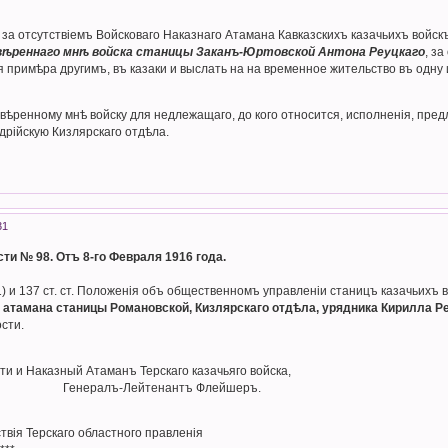
за отсутствіемъ Войсковаго Наказнаго Атамана Кавказскихъ казачьихъ войск
вѣреннаго мнѣ войска станицы Заканъ-Юртовской Антона Реуцкаго
, з
я примѣра другимъ, въ казаки и выслать на на временное жительство въ одн
ѣренному мнѣ войску для недлежащаго, до кого относится, исполненія, пре
дрійскую Кизлярскаго отдѣла.
31
ти № 98. Отъ 8-го Февраля 1916 года.
. 1) и 137 ст. ст. Положенія объ общественномъ управленіи станицъ казачьихъ в
 атамана станицы Романовской, Кизлярскаго отдѣла, урядника Кирилла Р
сти.
ти и Наказный Атаманъ Терскаго казачьяго войска,
ейтенантъ Флейшеръ.
твiя Терскаго областного правленiя