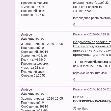
племянник его Гордей 23
Провел на форуме:
жена его Евдокия 19
4 месяца 22 дня
Последний визит:
сын их Тарас 1
Сегодня 01:26:51
Исповедная роспись стани
0
Andrey
Поделиться
2023-05-14 15:18:
Администратор
Ведомость справок о с
Зарегистрирован
: 2020-12-05
Списки осужденных в 1
Приглашений:
0
присвоение и растрату 
Сообщений:
39916
преступныя деяния к тю
Уважение:
[+23/-0]
Позитив:
[+865/-0]
111818
Реуцкий, Козьма Го
Провел на форуме:
на 6 м. Исп. 22 Нояб. 1891 
4 месяца 22 дня
Последний визит:
https://viewer.rsl.ru/ru/rs
Сегодня 01:26:51
0
Andrey
Поделиться
2024-12-23 00:02:
Администратор
ПРИКАЗЫ
Зарегистрирован
: 2020-12-05
ПО ТЕРСКОМУ КАЗАЧЬЕМ
Приглашений:
0
Сообщений:
39916
31-го Мая.
Уважение:
[+23/-0]