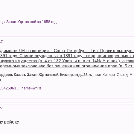
цы Закан-Юртовской за 1858 год.
17
удимости / М-во юстиции. - Санкт-Петербург : Тип. Правительствующ
891 году: Списки осужденных в 1891 году : лица, приговоренныя 
чужаго имущества (п. 4 ст. 132 Улож. и п. а ст. 14№ У. о нак.), а 
ремному заключению без лишения или ограничения прав (п. 5 ст. 132 
рдеев. Каз. ст. Закан-Юртовской, Кизляр. отд., 28 л.
; приг. Кизляр. Съезд. М. 
г.
l01005425063 … heme=white
27
У ВОЙСКУ.