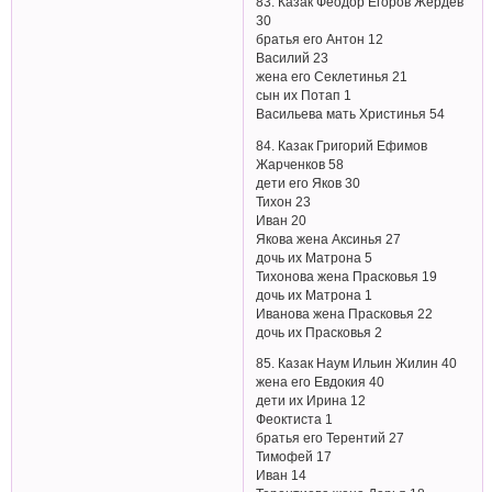
83. Казак Феодор Егоров Жердев
30
братья его Антон 12
Василий 23
жена его Секлетинья 21
сын их Потап 1
Васильева мать Христинья 54
84. Казак Григорий Ефимов
Жарченков 58
дети его Яков 30
Тихон 23
Иван 20
Якова жена Аксинья 27
дочь их Матрона 5
Тихонова жена Прасковья 19
дочь их Матрона 1
Иванова жена Прасковья 22
дочь их Прасковья 2
85. Казак Наум Ильин Жилин 40
жена его Евдокия 40
дети их Ирина 12
Феоктиста 1
братья его Терентий 27
Тимофей 17
Иван 14