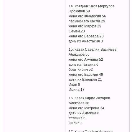
14. Урядник Яков Меркулов
Прокопов 69
жена его Феодосия 56
пасынки его Касма 29
жена его Марфа 29
Семен 23
жена его Варвара 23
дочь их Анастасия 3
15. Казак Савелий Васильев
Абакумов 56
жена его Акулина 52
дочь их Татьяна 6
брат Кирил 52
жена его Евдокия 49
дети их Емельян 21
Иван 8
Ирина 17
16. Казак Кирил Захаров
Алексеев 38
жена его Матрона 34
дети их Акилина 8
Устиния 6
Филип 3
17. Казак Трофим Антонов