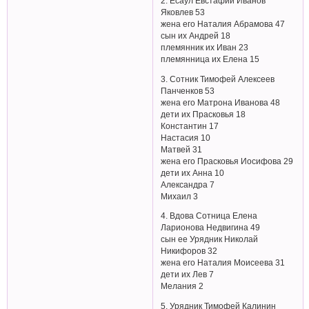
2. Есаул Евстафий Иванов
Яковлев 53
жена его Наталия Абрамова 47
сын их Андрей 18
племянник их Иван 23
племянница их Елена 15
3. Сотник Тимофей Алексеев
Панченков 53
жена его Матрона Иванова 48
дети их Прасковья 18
Константин 17
Настасия 10
Матвей 31
жена его Прасковья Иосифова 29
дети их Анна 10
Александра 7
Михаил 3
4. Вдова Сотница Елена
Ларионова Недвигина 49
сын ее Урядник Николай
Никифоров 32
жена его Наталия Моисеева 31
дети их Лев 7
Мелания 2
5. Урядник Тимофей Калинин