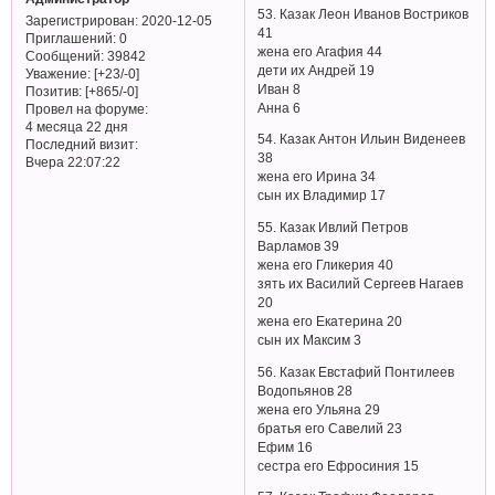
53. Казак Леон Иванов Востриков
Зарегистрирован
: 2020-12-05
41
Приглашений:
0
жена его Агафия 44
Сообщений:
39842
дети их Андрей 19
Уважение:
[+23/-0]
Иван 8
Позитив:
[+865/-0]
Анна 6
Провел на форуме:
4 месяца 22 дня
54. Казак Антон Ильин Виденеев
Последний визит:
38
Вчера 22:07:22
жена его Ирина 34
сын их Владимир 17
55. Казак Ивлий Петров
Варламов 39
жена его Гликерия 40
зять их Василий Сергеев Нагаев
20
жена его Екатерина 20
сын их Максим 3
56. Казак Евстафий Понтилеев
Водопьянов 28
жена его Ульяна 29
братья его Савелий 23
Ефим 16
сестра его Ефросиния 15