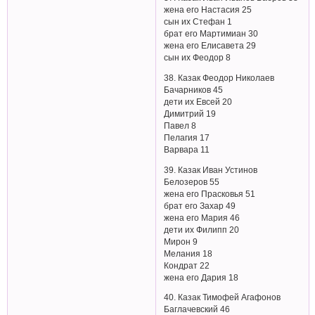
жена его Настасия 25
сын их Стефан 1
брат его Мартимиан 30
жена его Елисавета 29
сын их Феодор 8
38. Казак Феодор Николаев
Бачарников 45
дети их Евсей 20
Димитрий 19
Павел 8
Пелагия 17
Варвара 11
39. Казак Иван Устинов
Белозеров 55
жена его Прасковья 51
брат его Захар 49
жена его Мария 46
дети их Филипп 20
Мирон 9
Мелания 18
Кондрат 22
жена его Дария 18
40. Казак Тимофей Агафонов
Баглачевский 46