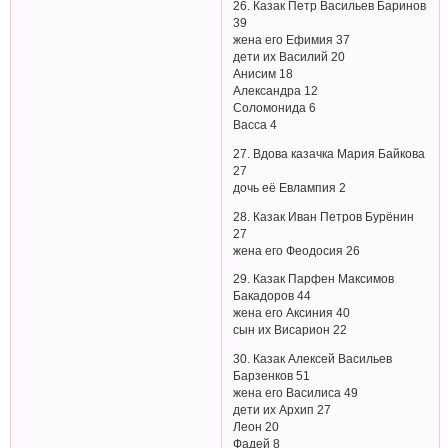
26. Казак Петр Васильев Баринов
39
жена его Ефимия 37
дети их Василий 20
Анисим 18
Александра 12
Соломонида 6
Васса 4
27. Вдова казачка Мария Байкова
27
дочь её Евлампия 2
28. Казак Иван Петров Бурёнин
27
жена его Феодосия 26
29. Казак Парфен Максимов
Бакадоров 44
жена его Аксиния 40
сын их Висарион 22
30. Казак Алексей Васильев
Барзенков 51
жена его Василиса 49
дети их Архип 27
Леон 20
Фадей 8