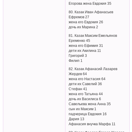
Егорова жена Евдокия 35
80. Казак Иван Афанасьев
Ефремов 27
жена его Евдокия 26
дочь их Марина 2
81. Казак Максим Емельянов
Еременко 45
жена его Ефимия 31
дети их Акилина 11
Григорий 3
Филип 1
82. Казак Афанасий Лазарев
Жердев 64
жена его Настасия 64
дети их Савелий 36
Стефан 41
жена его Татьяна 44
дочь их Василиса 6
Савельева жена Анна 35
сын их Максим 1
падчерица Евдокия 16
Дария 13
Афанасия внучка Марфа 11