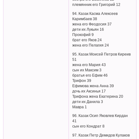
племянник его Григорий 12
94. Казак Касма Алексеев
Каримбаев 38
жена его Феодосия 37
дети их Лукьян 16
Прокофий 9
брат его Яков 24
жена его Пелагия 24
95. Казак Моисей Петров Киреив
51
жена его Мария 43
сын их Максим 3
братья его Ефим 46
Трифон 39
Ефимова жена Анна 39
дочь их Аксинья 17
Трифона жена Екатерина 20
дети их Данила 3
Мавра 1
96. Казак Осип Яковлев Кирдан
41
сын его Кондрат 8
97. Казак Петр Демидов Кулаков