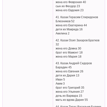
жена его Феврония 40
сын их Феодор 23
жена его Евдокия 23
41. Казак Герасим Спиридонов
Блюзников 52
жена его Екатерина 44
дети их Макрида 16
Акилина 2
42. Казак Осип Захаров Братков
32
жена его Домна 30
брат его Мамонт 18
жена его Мария 18
43. Казак Андрей Сидоров
Барадин 45
жена его Евгения 26
дети их Дария 13
Иван 5
Аким 3
брат его Григорий 35
жена его Ульяния 27
дочь их Варвара 15
мать их вдова Дария 55
44. Казак Тарас Васильев Булима