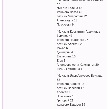
57
сын его Калина 45
жена его Фекла 42
дети их Митрофан 12
Александра 11
Прасковья 9
45. Казак Костантин Гавриилов
Бурляев 43
жена его Прасковья 26
дети их Алексей 20
Макар 6
Димитрий 4
Екатерина 15
Егор 1
Алексеева жена Христинья 20
дочь их Матрена 1
46. Казак Яков Алексеев Бригада
52
жена его Агафия 33
дети их Василий 17
Алексей 1
Прасковья 13
Григорий 21
жена его Евдокия 19