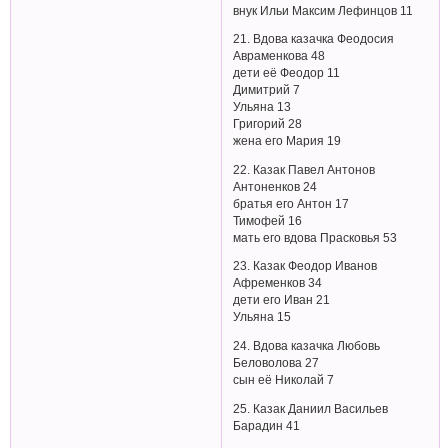
внук Ильи Максим Лефинцов 11
21. Вдова казачка Феодосия
Авраменкова 48
дети её Феодор 11
Димитрий 7
Ульяна 13
Григорий 28
жена его Мария 19
22. Казак Павел Антонов
Антоненков 24
братья его Антон 17
Тимофей 16
мать его вдова Прасковья 53
23. Казак Феодор Иванов
Афременков 34
дети его Иван 21
Ульяна 15
24. Вдова казачка Любовь
Беловолова 27
сын её Николай 7
25. Казак Даниил Васильев
Барадин 41