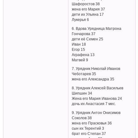
Шафоростов 38
жена его Мария 37
дети их Ульяна 17
Лукерья 6
6. Вдова Урядница Матрона
Гончарова 37
дети её Семен 25
Иван 18
Егор 15
Аграфена 13
Матвей 9
7. Урядник Николай Иванов
Чеботарев 35
жена его Александра 35
8. Урядник Алексей Васильев
Шипшин 34
Жена его Мария Иванова 24
дочь их Анастасия 7 мес.
9. Урядник Антон Онисимов
Соколов 38
жена его Прасковья 36
сын их Терентий 3
брат его Степан 37