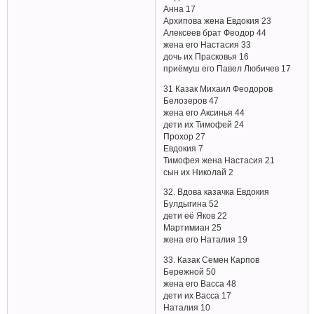
Анна 17
Архипова жена Евдокия 23
Алексеев брат Феодор 44
жена его Настасия 33
дочь их Прасковья 16
приёмуш его Павел Любичев 17
31 Казак Михаил Феодоров
Белозеров 47
жена его Аксинья 44
дети их Тимофей 24
Прохор 27
Евдокия 7
Тимофея жена Настасия 21
сын их Николай 2
32. Вдова казачка Евдокия
Булдыгина 52
дети её Яков 22
Мартимиан 25
жена его Наталия 19
33. Казак Семен Карпов
Бережной 50
жена его Васса 48
дети их Васса 17
Наталия 10