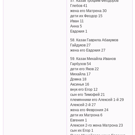
57. Казак Трофим Феодоров
Глебов 41
жена его Матрена 30
дети их Феодор 15
Иван 11
Анна 5
Евдокия 1
58. Казак Гаврила Абакумов
Гайдуков 27
жена его Евдокия 27
59. Казак Михайла Иванов
Гарбузов 54
дети его Яков 22
Михайла 17
Домна 18
Аксинья 16
внук его Егор 12
сын его Тимофей 21
племянники его Алексей 1-й 29
Алексей 2-й 27
жена его Феврония 24
дети их Матрона 6
Евгения 1
Алексея 2-го жена Матрона 23
сын их Егор 1