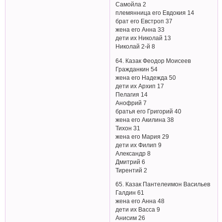
Самойла 2
племянница его Евдокия 14
брат его Евстроп 37
жена его Анна 33
дети их Николай 13
Николай 2-й 8
64. Казак Феодор Моисеев
Гражданкин 54
жена его Надежда 50
дети их Архип 17
Пелагия 14
Анофрий 7
братья его Григорий 40
жена его Акилина 38
Тихон 31
жена его Мария 29
дети их Филип 9
Александр 8
Дмитрий 6
Тирентий 2
65. Казак Пантелеимон Васильев
Галдин 61
жена его Анна 48
дети их Васса 9
Анисим 26