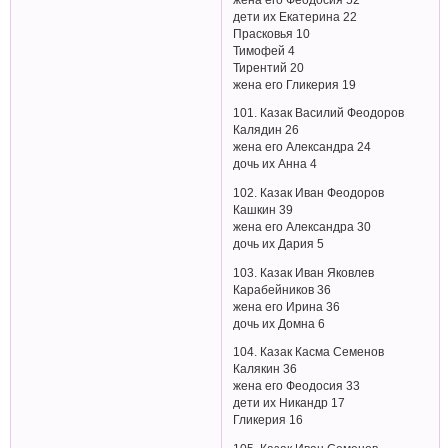
дети их Екатерина 22
Прасковья 10
Тимофей 4
Тирентий 20
жена его Гликерия 19
101. Казак Василий Феодоров
Калядин 26
жена его Александра 24
дочь их Анна 4
102. Казак Иван Феодоров
Кашкин 39
жена его Александра 30
дочь их Дария 5
103. Казак Иван Яковлев
Карабейников 36
жена его Ирина 36
дочь их Домна 6
104. Казак Касма Семенов
Калякин 36
жена его Феодосия 33
дети их Никандр 17
Гликерия 16