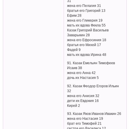
31
жена его Пелагия 31
братья его Григорий 13
Ефим 28
жена его Гликерия 19
мать их вдова Фекла 55
Казак Григорий Васильев
Заварыкин 28
жена его Ефросиния 18
братья его Михей 17
Фадей 9
мать их вдова Ирина 48
91. Казак Емельян Тимофеев
Исаив 38
жена его Анна 42
дочь их Настасия 5
92. Казак Феодор Егоров Ильин
32
жена его Анисия 32
дети их Евдокия 16
Кирей 2
93. Казак Яков Иванов Ивакин 26
жена его Настасия 19
брат его Тимофей 21
сестра его Василиса 12