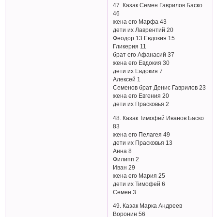
47. Казак Семен Гаврилов Баско
46
жена его Марфа 43
дети их Лаврентий 20
Феодор 13 Евдокия 15
Гликерия 11
брат его Афанасий 37
жена его Евдокия 30
дети их Евдокия 7
Алексей 1
Семенов брат Денис Гаврилов 23
жена его Евгения 20
дети их Прасковья 2
48. Казак Тимофей Иванов Баско
83
жена его Пелагея 49
дети их Прасковья 13
Анна 8
Филипп 2
Иван 29
жена его Мария 25
дети их Тимофей 6
Семен 3
49. Казак Марка Андреев
Воронин 56