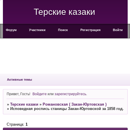
Терские казаки
Форум
Участники
Поиск
Регистрация
Войти
Активные темы
Привет, Гость!
Войдите
или
зарегистрируйтесь
.
»
Терские казаки
»
Романовская ( Закан-Юртовская )
»
Исповедная роспись станицы Закан-Юртовской за 1858 год.
Страница:
1