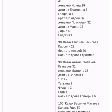
41
жена его Ирина 39
дети их Екатерина 8
Графена 1
брат его Авдей 36
жена его Прасковья 32
дети их Мария 15
Дария 4
Евдокия 1
98. Казак Гаврила Васильев
Каровин 29
брат его Андрей 20
мать его вдова Евдокия 51
99. Казак Антон Степанов
Кузнецов 31
жена его Матрона 38
дети их Варлам 11
Яков 7
Татьяна 8
Филипп 3
Егор 1
мать его вдова Гликерия 65
100. Казак Василий Матвеев
Каламыйцев 52
жена его Феодосия 52