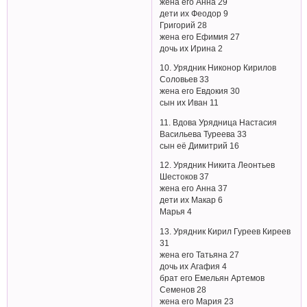
жена его Анна 29
дети их Феодор 9
Григорий 28
жена его Ефимия 27
дочь их Ирина 2
10. Урядник Никонор Кирилов
Соловьев 33
жена его Евдокия 30
сын их Иван 11
11. Вдова Урядница Настасия
Васильева Туреева 33
сын её Димитрий 16
12. Урядник Никита Леонтьев
Шестоков 37
жена его Анна 37
дети их Макар 6
Марья 4
13. Урядник Кирил Гуреев Киреев
31
жена его Татьяна 27
дочь их Агафия 4
брат его Емельян Артемов
Семенов 28
жена его Мария 23