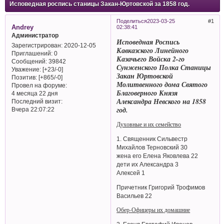
Исповедная роспись станицы Закан-Юртовской за 1858 год.
Поделиться
2023-03-25
1
Andrey
02:38:41
Администратор
Исповедная Роспись
Зарегистрирован
: 2020-12-05
Кавказского Линейного
Приглашений:
0
Казачьего Войска 2-го
Сообщений:
39842
Сунженского Полка Станицы
Уважение:
[+23/-0]
Закан Юртовской
Позитив:
[+865/-0]
Молитвенного дома Святого
Провел на форуме:
Благоверного Князя
4 месяца 22 дня
Александра Невского на 1858
Последний визит:
год.
Вчера 22:07:22
Духовные и их семейство
1. Священник Сильвестр
Михайлов Терновский 30
жена его Елена Яковлева 22
дети их Александра 3
Алексей 1
Причетник Григорий Трофимов
Васильев 22
Обер-Офицеры их домашние