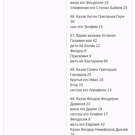
жена его Феодосия 19
племянник его Степан Байков 19
66. Казак Антон Григорьев Гиря
38
сын его Трофим 15
67. Вдова казачка Устиния
Галавинская 42
дети её Касма 12
Феодор 6
Прасковья 9
мать её Екатерина 60
68. Казак Семен Григорьев
Ганчаров 25
братья его Иван 18
Егор 15
сестра его Аграфена 13
69. Казак Феодор Феодоров
Даманов 22
жена его Дария 19
сестры его Агафия 17
Феодосия 8
мать его Евдокия 42
Казак Феодор Никифоров Драчев
76