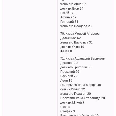
жена его Анна 57
дети их Егор 24
Евтей 17
Аксинья 19
Григорий 34
жена его Феодора 23
70. Казак Моисей Андреев
Далженков 62
жена его Василиса 31
дети их Осип 19
Фекла 8
71. Казак Афанасий Васильев
Демонов 70
дети его Григорий 50
Прокопий 29
Василий 22
Леон 15
Григорьева жена Марфа 48
сын их Филип 22
жена его Пелагия 20
Прокопия жена Степанида 28
дети их Михей 7
Яков 4
Стефан 3
Василия жена Устиния 19