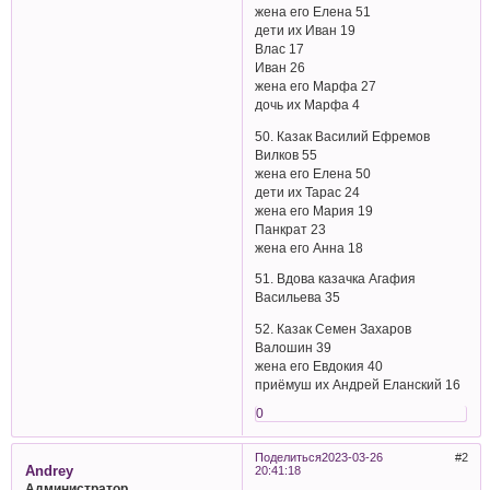
жена его Елена 51
дети их Иван 19
Влас 17
Иван 26
жена его Марфа 27
дочь их Марфа 4
50. Казак Василий Ефремов
Вилков 55
жена его Елена 50
дети их Тарас 24
жена его Мария 19
Панкрат 23
жена его Анна 18
51. Вдова казачка Агафия
Васильева 35
52. Казак Семен Захаров
Валошин 39
жена его Евдокия 40
приёмуш их Андрей Еланский 16
0
Поделиться
2023-03-26
2
Andrey
20:41:18
Администратор