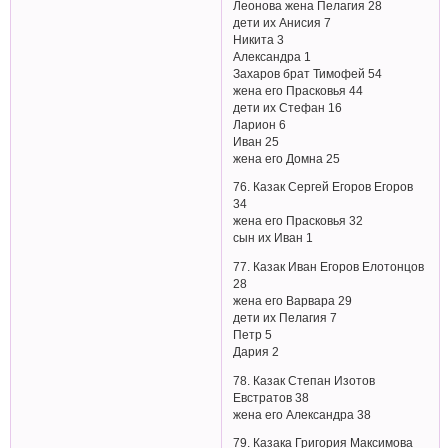
Леонова жена Пелагия 28
дети их Анисия 7
Никита 3
Александра 1
Захаров брат Тимофей 54
жена его Прасковья 44
дети их Стефан 16
Ларион 6
Иван 25
жена его Домна 25
76. Казак Сергей Егоров Егоров
34
жена его Прасковья 32
сын их Иван 1
77. Казак Иван Егоров Елотонцов
28
жена его Варвара 29
дети их Пелагия 7
Петр 5
Дария 2
78. Казак Степан Изотов
Евстратов 38
жена его Александра 38
79. Казака Григория Максимова