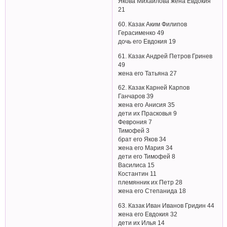
Якова Михайлова жена Евдокия
21
60. Казак Аким Филипов
Герасименко 49
дочь его Евдокия 19
61. Казак Андрей Петров Гринев
49
жена его Татьяна 27
62. Казак Карней Карпов
Ганчаров 39
жена его Анисия 35
дети их Прасковья 9
Феврония 7
Тимофей 3
брат его Яков 34
жена его Мария 34
дети его Тимофей 8
Василиса 15
Костантин 11
племянник их Петр 28
жена его Степанида 18
63. Казак Иван Иванов Гридин 44
жена его Евдокия 32
дети их Илья 14