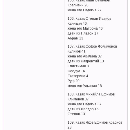
105. Казак Иван Семенов
Крапивин 28
жена его Евдокия 27
106. Казак Степан Иванов
Калядин 46
жена его Матрона 46
дети их Платон 17
Абрам 13
107. Казак Софон Фолимонов
Куликов 41
жена его Акилина 37
дети их Лаврентий 13
Епистимия 8
Феодул 16
Екатерина 4
Руф 20
жена его Ульяния 18
108. Казак Михайла Ефимов
Клименов 37
жена его Евдокия 37
дети их Феодор 15
Степан 13
109. Казак Яков Ефимов Краснов
28