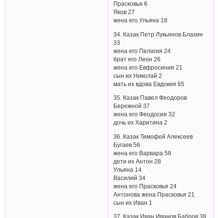
Прасковья 6
Яков 27
жена его Ульяна 18
34. Казак Петр Лукьянов Блахин
33
жена его Пелагия 24
брат его Леон 26
жена его Евфросиния 21
сын их Николай 2
мать их вдова Евдокия 65
35. Казак Павел Феодоров
Бережной 37
жена его Феодосия 32
дочь их Харитина 2
36. Казак Тимофей Алексеев
Бугаев 56
жена его Варвара 58
дети их Антон 28
Ульяна 14
Василий 34
жена его Прасковья 24
Антонова жена Прасковья 21
сын их Иван 1
37. Казак Иван Иванов Бабров 38