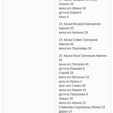
Анохин 34
жена его Ирина 34
дети их Ефим 6
Анна 4
18. Казак Феодор Емельянов
Адинев 35
жена его Аксинья 29
19. Казак Семен Григорьев
Авилов 36
жена его Прасковья 33
20. Казак Илья Григорьев Амелин
56
жена его Пелагия 40
дети их Евдокия 6
Сергий 29
жена его Матрона 32
дочь их Ирина 2
брат его Семен 49
жена его Мария 43
дети их Прасковья 6
Лукьян 28
жена его Ирина 23
Семеновы падчерицы Ирина 16
Дарья 14