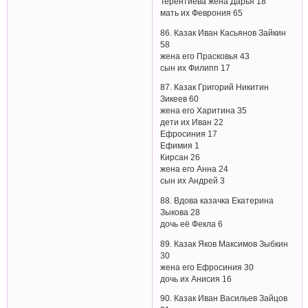
Терентиева жена Дарья 18
мать их Феврония 65
86. Казак Иван Касьянов Зайкин
58
жена его Прасковья 43
сын их Филипп 17
87. Казак Григорий Никитин
Зикеев 60
жена его Харитина 35
дети их Иван 22
Ефросиния 17
Ефимия 1
Кирсан 26
жена его Анна 24
сын их Андрей 3
88. Вдова казачка Екатерина
Зыкова 28
дочь её Фекла 6
89. Казак Яков Максимов Зыбкин
30
жена его Ефросиния 30
дочь их Анисия 16
90. Казак Иван Васильев Зайцов