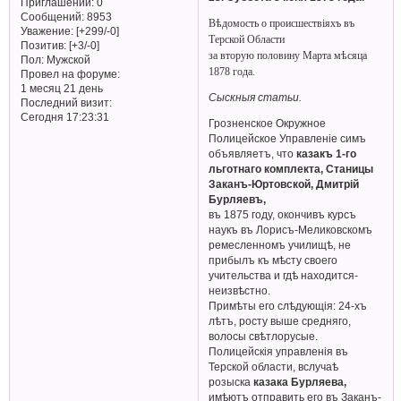
Приглашений:
0
Сообщений:
8953
Вѣдомость о происшествіяхъ въ
Уважение:
[+299/-0]
Терской Области
Позитив:
[+3/-0]
за вторую половину Марта мѣсяца
Пол:
Мужской
1878 года.
Провел на форуме:
1 месяц 21 день
Сыскныя статьи.
Последний визит:
Сегодня 17:23:31
Грозненское Окружное
Полицейское Управленіе симъ
объявляетъ, что
казакъ 1-го
льготнаго комплекта, Станицы
Заканъ-Юртовской, Дмитрій
Бурляевъ,
въ 1875 году, окончивъ курсъ
наукъ въ Лорисъ-Меликовскомъ
ремесленномъ училищѣ, не
прибылъ къ мѣсту своего
учительства и гдѣ находится-
неизвѣстно.
Примѣты его слѣдующія: 24-хъ
лѣтъ, росту выше средняго,
волосы свѣтлорусые.
Полицейскія управленія въ
Терской области, вслучаѣ
розыска
казака Бурляева,
имѣютъ отправить его въ Заканъ-