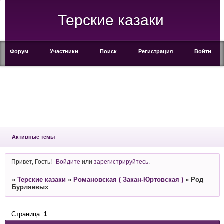
Терские казаки
Форум
Участники
Поиск
Регистрация
Войти
Активные темы
Привет, Гость!
Войдите
или
зарегистрируйтесь
.
»
Терские казаки
»
Романовская ( Закан-Юртовская )
»
Род
Бурляевых
Страница:
1