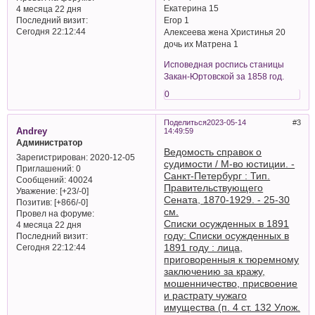
Екатерина 15
4 месяца 22 дня
Последний визит:
Егор 1
Сегодня 22:12:44
Алексеева жена Христинья 20
дочь их Матрена 1
Исповедная роспись станицы
Закан-Юртовской за 1858 год.
0
Поделиться
2023-05-14
3
Andrey
14:49:59
Администратор
Ведомость справок о
Зарегистрирован
: 2020-12-05
судимости / М-во юстиции. -
Приглашений:
0
Санкт-Петербург : Тип.
Сообщений:
40024
Правительствующего
Уважение:
[+23/-0]
Сената, 1870-1929. - 25-30
Позитив:
[+866/-0]
см.
Провел на форуме:
Списки осужденных в 1891
4 месяца 22 дня
году: Списки осужденных в
Последний визит:
1891 году : лица,
Сегодня 22:12:44
приговоренныя к тюремному
заключению за кражу,
мошенничество, присвоение
и растрату чужаго
имущества (п. 4 ст. 132 Улож.