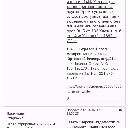
и п. а ст. 14№ У. о нак.), а
также приговоренныя за
другия, кроме указанных
выше, преступныя деяния к
тюремному заключению без
лишения или ограничения
прав (п. 5 ст. 132 Улож. и п. б
ст. 14№ У. о нак.). - 1892. -
711 с.
104525
Бурляев, Павел
Макаров. Каз. ст. Закан-
Юртовской, Кизляр. отд., 21 г.
;
приг. Кизляр. Съезд. М. С., по
169, 4 п. 170 и 172 ст. У. о нак., в
тюрьму на 9 м. Исп. 22 Нояб.
1891 г.
https://viewer.rsl.ru/ru/rsl01005425063
… heme=white
0
Поделиться
2026-02-17
4
Васильев
13:38:27
Старожил
Газета " Терскiя Вѣдомости" №
Зарегистрирован
: 2025-02-19
23. Суббота 3 Iюня 1878 года.