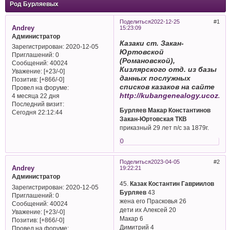
Род Бурляевых
Поделиться
2022-12-25
1
Andrey
15:23:09
Администратор
Казаки ст. Закан-
Зарегистрирован
: 2020-12-05
Юртовской
Приглашений:
0
(Романовской),
Сообщений:
40024
Кизлярского отд. из базы
Уважение:
[+23/-0]
данных послужных
Позитив:
[+866/-0]
списков казаков на сайте
Провел на форуме:
http://kubangenealogy.ucoz.ru
4 месяца 22 дня
Последний визит:
Бурляев Макар Константинов
Сегодня 22:12:44
Закан-Юртовская ТКВ
приказный 29 лет п/с за 1879г.
0
Поделиться
2023-04-05
2
Andrey
19:22:21
Администратор
45.
Казак Костантин Гавриилов
Зарегистрирован
: 2020-12-05
Бурляев
43
Приглашений:
0
жена его Прасковья 26
Сообщений:
40024
дети их Алексей 20
Уважение:
[+23/-0]
Макар 6
Позитив:
[+866/-0]
Димитрий 4
Провел на форуме: