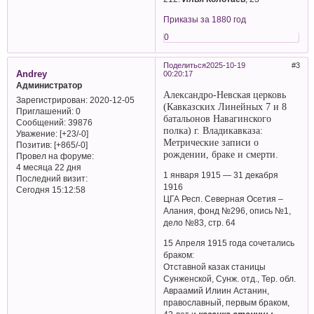
Приказы за 1880 год
0
Поделиться
2025-10-19
3
Andrey
00:20:17
Администратор
Александро-Невская церковь
Зарегистрирован
: 2020-12-05
(Кавказских Линейных 7 и 8
Приглашений:
0
батальонов Навагинского
Сообщений:
39876
полка) г. Владикавказа:
Уважение:
[+23/-0]
Метрические записи о
Позитив:
[+865/-0]
рождении, браке и смерти.
Провел на форуме:
4 месяца 22 дня
1 января 1915 — 31 декабря
Последний визит:
1916
Сегодня 15:12:58
ЦГА Респ. Северная Осетия –
Алания, фонд №296, опись №1,
дело №83, стр. 64
15 Апреля 1915 года сочетались
браком:
Отставной казак станицы
Сунженской, Сунж. отд., Тер. обл.
Авраамий Илиин Астанин,
православный, первым браком,