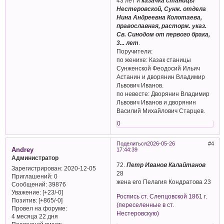
43 лет и
казачка станицы
Нестеровской, Сунж. отдела
Нина Андреевна Колотаева,
православная, расторж. указ.
Св. Синодом от первого брака,
3... лет
.
Поручители:
по женихе: Казак станицы
Сунженской Феодосий Ильич
Астанин и дворянин Владимир
Львович Иванов.
по невесте: Дворянин Владимир
Львович Иванов и дворянин
Василий Михайлович Старцев.
0
Поделиться
2026-05-26
4
Andrey
17:44:39
Администратор
72.
Петр Иванов Калайтанов
Зарегистрирован
: 2020-12-05
28
Приглашений:
0
жена его Пелагия Кондратова 23
Сообщений:
39876
Уважение:
[+23/-0]
Роспись ст. Слепцовской 1861 г.
Позитив:
[+865/-0]
(переселенные в ст.
Провел на форуме:
Нестеровскую)
4 месяца 22 дня