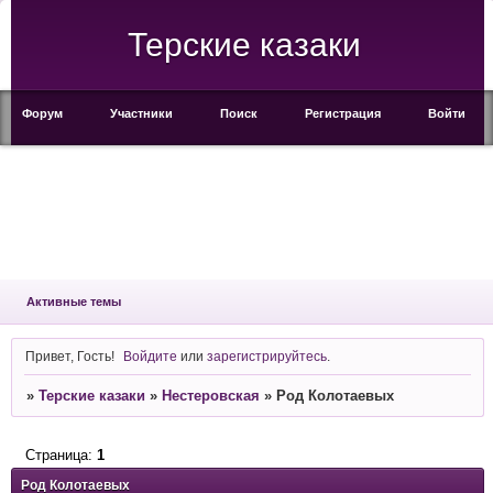
Терские казаки
Форум
Участники
Поиск
Регистрация
Войти
Активные темы
Привет, Гость!
Войдите
или
зарегистрируйтесь
.
»
Терские казаки
»
Нестеровская
»
Род Колотаевых
Страница:
1
Род Колотаевых