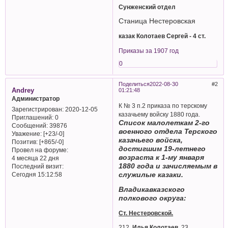
Сунженский отдел
Станица Нестеровская
казак Колотаев Сергей - 4 ст.
Приказы за 1907 год
0
Поделиться
2022-08-30
2
Andrey
01:21:48
Администратор
К № 3 п.2 приказа по терскому
Зарегистрирован
: 2020-12-05
казачьему войску 1880 года.
Приглашений:
0
Список малолеткам 2-го
Сообщений:
39876
военного отдела Терского
Уважение:
[+23/-0]
казачьего войска,
Позитив:
[+865/-0]
достигшим 19-летнего
Провел на форуме:
возраста к 1-му января
4 месяца 22 дня
1880 года и зачисляемым в
Последний визит:
служилые казаки.
Сегодня 15:12:58
Владикавказского
полкового округа:
Ст. Нестеровской.
212.
Илья Колотаев
, 23