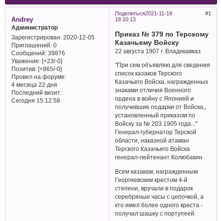
Поделиться
2021-11-19
1
Andrey
18:10:13
Администратор
Приказ № 379 по Терскому
Зарегистрирован
: 2020-12-05
Казачьему Войску
Приглашений:
0
22 августа 1907 г. Владикавказ
Сообщений:
39876
Уважение:
[+23/-0]
"При сем объявляю для сведения
Позитив:
[+865/-0]
список казаков Терского
Провел на форуме:
Казачьего Войска, награжденных
4 месяца 22 дня
знаками отличия Военного
Последний визит:
ордена в войну с Японией и
Сегодня 15:12:58
получившие подарки от Войска,,
установленный приказом по
Войску за № 203 1905 года..."
Генерал-губернатор Терской
области, наказной атаман
Терского Казачьего Войска
генерал-лейтенант Колюбакин
Всем казакам, награжденным
Георгиевским крестом 4-й
степени, вручали в подарок
серебряные часы с цепочкой, а
кто имел более одного креста -
получал шашку с портупеей.