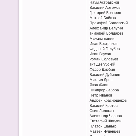
Наум Астравсков
Василий Артемов
Григорий Бочаров
Матвей Бойков
Прокофий Богаевский
Александр Белугин
Тимофей Болдарев
Максим Банин
Иван Востряков
Федосей Голубев
Иван Глухов
Роман Соловьев
Тит Двегубский
Федор Дзюбин
Василий Дубинин
Михаил Дрон
Яков Ждан
Никифор Забора
Петр Иванов
Андрей Краснощеков
Василий Кротов
Осип Лялякин
Александр Чернов
Евстафий Шведин
Платон Шанько
Матвей Чуденцев