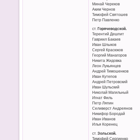
Минай Череков
Аким Чернов
Тимофей Святошев
Петр Павленко
ст.
Горячеводской.
Терентий Дешпит
Гавриил Бакаев
Иван Шлыков
Сергей Красюков
Георгий Манагоров
Никита Жидовка
Леон Лукьянцев
Андрей Тимошенков
Иван Кутепов
Андрей Петровский
Иван Шульский
Николай Магильный
Игнат Филь
Петр Ляпин
Селиверст Андреянов
Никифор Бородай
Иван Иванов
Илья Коренец
ст.
Зольской.
Тимофей Сергиенко