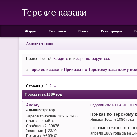
Терские казаки
Форум
Участники
Поиск
Регистрация
В
Активные темы
Привет, Гость!
Войдите
или
зарегистрируйтесь
.
»
Терские казаки
»
Приказы по Терскому казачьему во
Страница:
1
2
»
Приказы за 1880 год
Andrey
Поделиться
2021-04-20 19:06:
Администратор
Приказ по Терскому 
Зарегистрирован
: 2020-12-05
Января 10 дня 1880 года - 
Приглашений:
0
Сообщений:
39876
ЕГО ИМПЕРАТОРСКОЕ ВЫСОЧ
Уважение:
[+23/-0]
апреля 1869 года за № 14
Позитив:
[+865/-0]