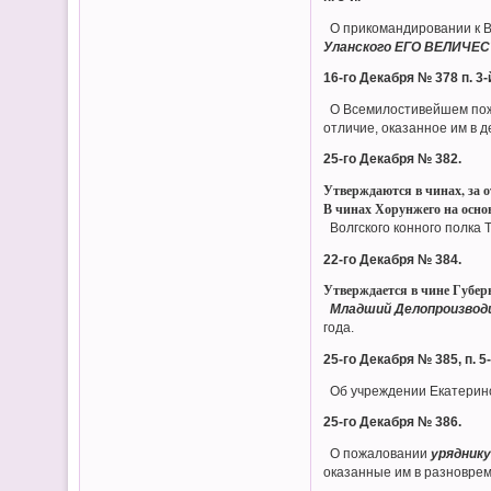
О прикомандировании к Во
Уланского ЕГО ВЕЛИЧЕС
16-го Декабря № 378 п. 3-
О Всемилостивейшем пож
отличие, оказанное им в д
25-го Декабря № 382.
Утверждаются в чинах, за о
В чинах Хорунжего на основ
Волгского конного полка Т
22-го Декабря № 384.
Утверждается в чине Губер
Младший Делопроизводи
года.
25-го Декабря № 385, п. 5-
Об учреждении Екатеринод
25-го Декабря № 386.
О пожаловании
уряднику
оказанные им в разноврем