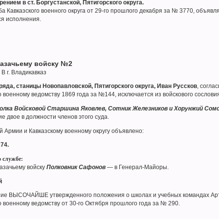
рением в ст. Боргустанской, Пятигорского округа.
 Кавказского военного округа от 29-го прошлого декабря за № 3770, объявля
ся исполнения.
казачьему войску №2
 В г. Владикавказ
ряда, станицы Новопавловской, Пятигорского округа, Иван Руссков
, согл
 военному ведомству 1869 года за №144, исключается из войскового сословия 
полка Войсковой Старшина Яковлев, Сотник Железников и Хорунжий Сом
ие двое в должности членов этого суда.
ой Армии и Кавказскому военному округу объявлено:
74.
о службе:
азачьему войску
Полковник Сафонов
— в Генерал-Майоры.
й
ие ВЫСОЧАЙШЕ утвержденного положения о школах и учебных командах Артилл
о военному ведомству от 30-го Октября прошлого года за № 290.