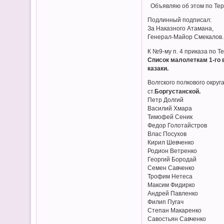
Объявляю об этом по Терс
Подлинный подписал:
За Наказного Атамана,
Генерал-Майор Смекалов.
К №9-му п. 4 приказа по Т
Список малолеткам 1-го 
казаки.
Волгского полкового округ
ст.
Боргустанской.
Петр Долгий
Василий Хмара
Тимофей Сеник
Федор Голотайстров
Влас Посухов
Кирил Шевченко
Родион Ветренко
Георгий Бородай
Семен Савченко
Трофим Нетеса
Максим Фидирко
Андрей Павленко
Филип Пугач
Степан Макаренко
Савостьян Савченко