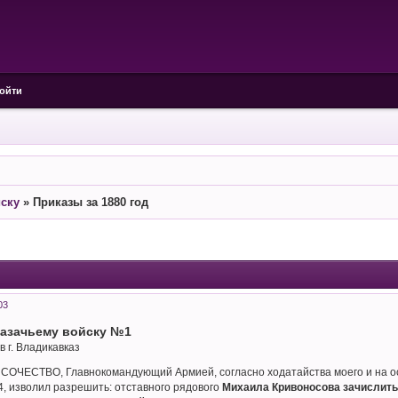
ойти
йску
»
Приказы за 1880 год
03
казачьему войску №1
в г. Владикавказ
ЕСТВО, Главнокомандующий Армией, согласно ходатайства моего и на основ
4, изволил разрешить: отставного рядового
Михаила Кривоносова зачислить 