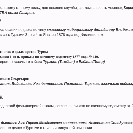
лгскому конному полку, для несения службы, сроком на шесть месяцев,
Корн
ТВА полка Лазарева
.
й.
аловании подарка по чину
классному медицинскому фельдшеру Владикавк
елах с Турками 3-го и 4-го Января 1878 года под Филипполем.
тличие в делах против Турок:
ании 1-го п. приказа по военному ведомству 1877 года № 440.
ерского казачьего войска
Тургиев (Тембот) и Елбаев (Петр)
.
нского Секретаря:
тель Войскового Хозяйственного Правления Терского казачьего войск
й.
арской фельдшерской школы, согласно приказа по военному ведомству от 22
 бывшего 2-го Горско-Моздокского конного полка Авксентию Солоду
знака
енных делах с Турками в течении минувшей компании.