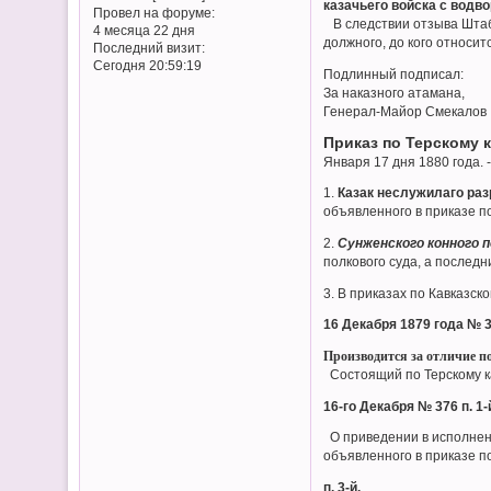
казачьего войска с водво
Провел на форуме:
В следствии отзыва Штаба
4 месяца 22 дня
должного, до кого относит
Последний визит:
Сегодня 20:59:19
Подлинный подписал:
За наказного атамана,
Генерал-Майор Смекалов
Приказ по Терскому 
Января 17 дня 1880 года. -
1.
Казак неслужилаго раз
объявленного в приказе по
2.
Сунженского конного 
полкового суда, а последн
3. В приказах по Кавказск
16 Декабря 1879 года № 3
Производится за отличие п
Состоящий по Терскому к
16-го Декабря № 376 п. 1-
О приведении в исполнен
объявленного в приказе п
п. 3-й.