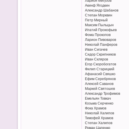
Ларион Мигузов
Акинф Ягодкин
Александр Шабанов
Степан Морквин
Петр Мирный
Максим Пыльцын
Ипатий Прокофьев
Фома Прокопов
Ларион Пивоваров
Николай Панферов
Иван Сигачев
Сидор Скрипников
Иван Скляров
Егор Скоробогатов
Филип Старицкий
Афанасий Свяшко
Ефим Серебрянов
Алексей Саванов
Маркей Святошев
Александр Трофимов
Емельян Товкач
Козьма Серченко
Фока Храмов
Николай Халипов
Тимофей Храмов
Степан Халипов
Роман Цапенко