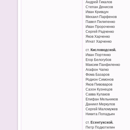
Андрей Гикалов
Степан Денисов
Иван Кривцун
Михаил Парфенов
Павел Пилипенко
Иван Пророченко
Сергей Радченко
Яков Харченко
Игнат Харченко
ст.
Кисловодской.
Иван Портянко
Егор Белогубов
Максим Панфиленко
Агафон Чапко
Фома Базаров
Родион Симонов
Яков Пивоваров
Сазон Кузнецов
Савва Кулаков
Епифан Мельников
Даниил Меркулов
Сергей Маломужев
Никита Попадьин
ст.
Есентукской.
Петр Подкотилин