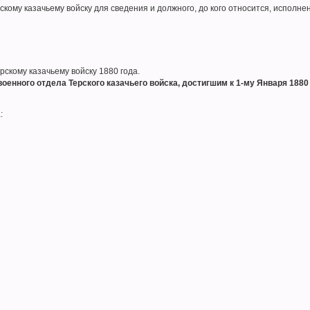
кому казачьему войску для сведения и должного, до кого относится, исполне
ерскому казачьему войску 1880 года.
военного отдела Терского казачьего войска, достигшим к 1-му Января 188
а
: