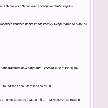
ета Запасного Запасного эскадрона Лейб-Гвардии
азского конного полка Коллежскому Секретарю Бабичу
, за
а, действительный студент Тускаев
, с 20-го Июля 1879
-го Октября прошлого года за № 283.
 отличия военного ордена 4-й ст. под № 86804, за отличия,