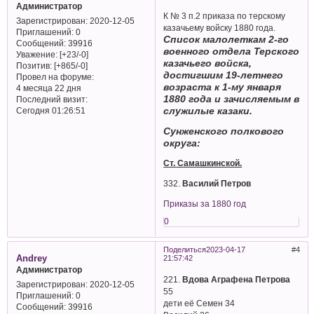
Администратор
К № 3 п.2 приказа по терскому
Зарегистрирован
: 2020-12-05
казачьему войску 1880 года.
Приглашений:
0
Список малолеткам 2-го
Сообщений:
39916
военного отдела Терского
Уважение:
[+23/-0]
казачьего войска,
Позитив:
[+865/-0]
достигшим 19-летнего
Провел на форуме:
возраста к 1-му января
4 месяца 22 дня
1880 года и зачисляемым в
Последний визит:
служилые казаки.
Сегодня 01:26:51
Сунженского полкового
округа:
Ст. Самашкинской.
332.
Василий Петров
Приказы за 1880 год
0
Поделиться
2023-04-17
4
Andrey
21:57:42
Администратор
221.
Вдова Аграфена Петрова
Зарегистрирован
: 2020-12-05
55
Приглашений:
0
дети её Семен 34
Сообщений:
39916