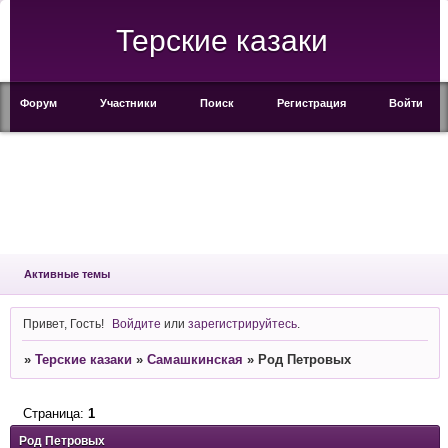
Терские казаки
Форум
Участники
Поиск
Регистрация
Войти
Активные темы
Привет, Гость!
Войдите
или
зарегистрируйтесь
.
»
Терские казаки
»
Самашкинская
»
Род Петровых
Страница:
1
Род Петровых