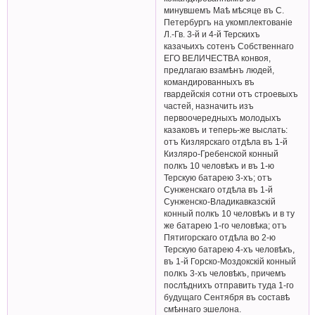
минувшемъ Маѣ мѣсяце въ С.
Петербургъ на укомплектованіе
Л.-Гв. 3-й и 4-й Терскихъ
казачьихъ сотенъ Собственнаго
ЕГО ВЕЛИЧЕСТВА конвоя,
предлагаю взамѣнъ людей,
командированныхъ въ
гвардейскія сотни отъ строевыхъ
частей, назначить изъ
первоочередныхъ молодыхъ
казаковъ и теперь-же выслать:
отъ Кизлярскаго отдѣла въ 1-й
Кизляро-Гребенской конный
полкъ 10 человѣкъ и въ 1-ю
Терскую батарею 3-хъ; отъ
Сунженскаго отдѣла въ 1-й
Сунженско-Владикавказскій
конный полкъ 10 человѣкъ и в ту
же батарею 1-го человѣка; отъ
Пятигорскаго отдѣла во 2-ю
Терскую батарею 4-хъ человѣкъ,
въ 1-й Горско-Моздокскій конный
полкъ 3-хъ человѣкъ, причемъ
послѣднихъ отправить туда 1-го
будущаго Сентября въ составѣ
смѣннаго эшелона.