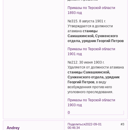
Приказы по Терской области
1893 год
№315. 8 августа 1901 г.
Утверждается в должности
атамана
станицы
Самашкинской, Сунженского
отдела, урядник Георгий Петров
Приказы по Терской области
1901 год
№212. 30 июня 1903 г.
Удаляется от должности атамана
станицы Самашкинской,
Сунженского отдела, урядник
Георгий Петров
, в виду
возбужденния против него
уголовного преследования.
Приказы по Терской области
1903 год
0
Поделиться
2022-09-01
3
Andrey
00:46:34