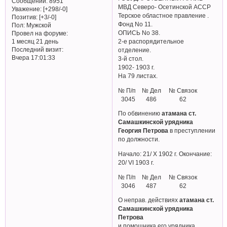
Сообщений:
8951
МВД Северо- Осетинской АССР
Уважение:
[+298/-0]
Терское областное правление .
Позитив:
[+3/-0]
Фонд No 11.
Пол:
Мужской
ОПИСЬ No 38.
Провел на форуме:
1 месяц 21 день
2-е распорядительное
Последний визит:
отделение.
Вчера 17:01:33
3-й стол.
1902- 1903 г.
На 79 листах.
№ П/п № Дел № Связок
3045 486 62
По обвинению
атамана ст.
Самашкинской урядника
Георгия Петрова
в преступлении
по должности.
Начало: 21/ X 1902 г. Окончание:
20/ VI 1903 г.
№ П/п № Дел № Связок
3046 487 62
О неправ. действиях
атамана ст.
Самашкинской урядника
Петрова
и помощника его урядника