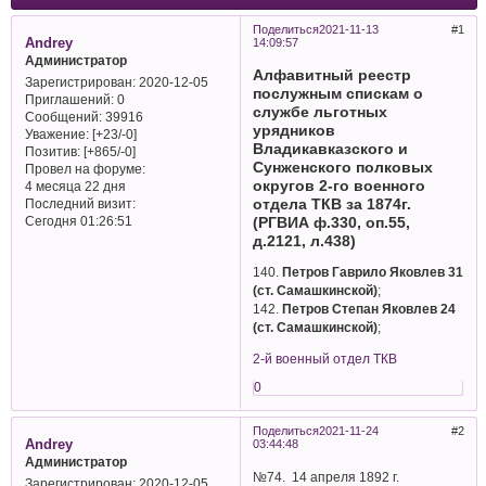
Поделиться
2021-11-13
1
Andrey
14:09:57
Администратор
Алфавитный реестр
Зарегистрирован
: 2020-12-05
послужным спискам о
Приглашений:
0
службе льготных
Сообщений:
39916
урядников
Уважение:
[+23/-0]
Владикавказского и
Позитив:
[+865/-0]
Сунженского полковых
Провел на форуме:
округов 2-го военного
4 месяца 22 дня
отдела ТКВ за 1874г.
Последний визит:
(РГВИА ф.330, оп.55,
Сегодня 01:26:51
д.2121, л.438)
140.
Петров Гаврило Яковлев 31
(ст. Самашкинской)
;
142.
Петров Степан Яковлев 24
(ст. Самашкинской)
;
2-й военный отдел ТКВ
0
Поделиться
2021-11-24
2
Andrey
03:44:48
Администратор
№74. 14 апреля 1892 г.
Зарегистрирован
: 2020-12-05