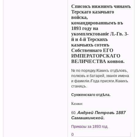
Списокъ нижнимъ чинамъ
Терскаго казачьяго
войска,
командированнымъ въ
1893 году на
укомплектованіе Л.-Гв. 3-
й и 4-й Терскихъ
казачьихъ сотенъ
Собственнаго ЕГО
ИМПЕРАТОРСКАГО
ВЕЛИЧЕСТВА конвоя.
№ по порядку./Какихъ отдѣловъ,
полковъ и батарей, званія имена
и фамиліи./Года присяги./Какихъ
станицъ.
Сунженскаго отдѣла.
Казаки:
Андрей Петровъ 1887
60.
Самашкинской.
Приказы за 1893 год.
0