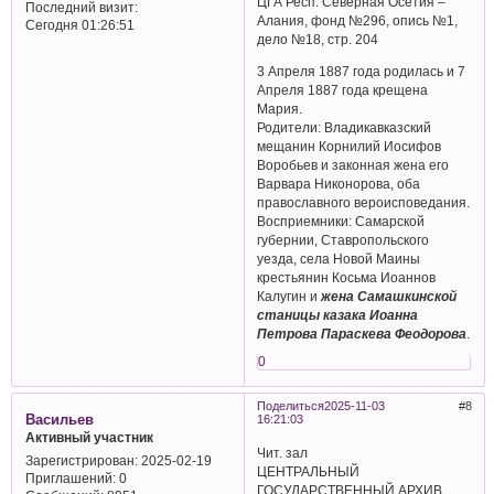
ЦГА Респ. Северная Осетия –
Последний визит:
Алания, фонд №296, опись №1,
Сегодня 01:26:51
дело №18, стр. 204
3 Апреля 1887 года родилась и 7
Апреля 1887 года крещена
Мария.
Родители: Владикавказский
мещанин Корнилий Иосифов
Воробьев и законная жена его
Варвара Никонорова, оба
православного вероисповедания.
Восприемники: Самарской
губернии, Ставропольского
уезда, села Новой Маины
крестьянин Косьма Иоаннов
Калугин и
жена Самашкинской
станицы казака Иоанна
Петрова Параскева Феодорова
.
0
Поделиться
2025-11-03
8
Васильев
16:21:03
Активный участник
Чит. зал
Зарегистрирован
: 2025-02-19
ЦЕНТРАЛЬНЫЙ
Приглашений:
0
ГОСУДАРСТВЕННЫЙ АРХИВ