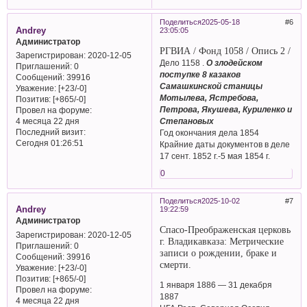
Поделиться
2025-05-18
6
Andrey
23:05:05
Администратор
РГВИА / Фонд 1058 / Опись 2 /
Зарегистрирован
: 2020-12-05
Дело 1158 .
О злодейском
Приглашений:
0
поступке 8 казаков
Сообщений:
39916
Самашкинской станицы
Уважение:
[+23/-0]
Мотылева, Ястребова,
Позитив:
[+865/-0]
Петрова, Якушева, Куриленко и
Провел на форуме:
Степановых
4 месяца 22 дня
Последний визит:
Год окончания дела 1854
Сегодня 01:26:51
Крайние даты документов в деле
17 сент. 1852 г.-5 мая 1854 г.
0
Поделиться
2025-10-02
7
Andrey
19:22:59
Администратор
Спасо-Преображенская церковь
Зарегистрирован
: 2020-12-05
г. Владикавказа: Метрические
Приглашений:
0
записи о рождении, браке и
Сообщений:
39916
смерти.
Уважение:
[+23/-0]
Позитив:
[+865/-0]
1 января 1886 — 31 декабря
Провел на форуме:
1887
4 месяца 22 дня