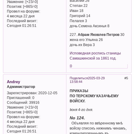
Василий 26
Уважение:
[+23/-0]
Степан 22
Позитив:
[+865/-0]
Иван 18
Провел на форуме:
Григорий 14
4 месяца 22 дня
Последний визит:
Пелагея 3
Сегодня 01:26:51
дочь Семена Аксинья 8
227.
Абрам Яковлев Петров
30
жена его Ульяна 26
дочь их Вера 3
Исповедная роспись станицы
Самашкинской за 1861 год.
0
Поделиться
2025-03-29
5
Andrey
13:58:44
Администратор
ПРИКАЗЫ
Зарегистрирован
: 2020-12-05
ПО ТЕРСКОМУ КАЗАЧЬЕМУ
Приглашений:
0
ВОЙСКУ.
Сообщений:
39916
Уважение:
[+23/-0]
Iюня 4-го дня.
Позитив:
[+865/-0]
Провел на форуме:
No 124.
4 месяца 22 дня
Объявляя по ввѣренному мнѣ
Последний визит:
войску списокъ нижнимъ чинамъ,
Сегодня 01:26:51
командированнымъ въ