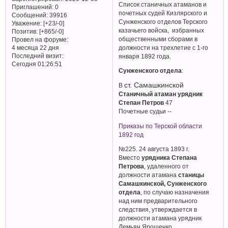
Список станичных атаманов и
Приглашений:
0
почетных судей Кизлярского и
Сообщений:
39916
Сунженского отделов Терского
Уважение:
[+23/-0]
казачьего войска, избранных
Позитив:
[+865/-0]
общественными сборами в
Провел на форуме:
должности на трехлетие с 1-го
4 месяца 22 дня
Последний визит:
января 1892 года.
Сегодня 01:26:51
Сунженского отдела
:
ст. Самашкинской
В
Станичный атаман урядник
Степан Петров
47
Почетные судьи --
Приказы по Терской области
1892 год
№225. 24 августа 1893 г.
Вместо
урядника Степана
Петрова
, удаленного от
должности атамана
станицы
Самашкинской, Сунженского
отдела
, по случаю назначения
над ним предварительного
следствия, утверждается в
должности атамана урядник
Демьян Ярошенко