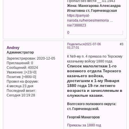
Пропал без вести __.01.1943
Жена: Маногарова Александра
Игнатовна ст. Горячеводская
https://pamyat-
naroda.ru/heroes/memoria …
nie7388823
0
Поделиться
2021-07-06
3
Andrey
01:27:01
Администратор
К №9-му п. 4 приказа по Терскому
Зарегистрирован
: 2020-12-05
казачьему войску 1880 года.
Приглашений:
0
Список малолеткам 1-го
Сообщений:
40024
военного отдела Терского
Уважение:
[+23/-0]
казачьего войска,
Позитив:
[+866/-0]
достигшим к 1-му Января
Провел на форуме:
1880 года 19-ти летнего
4 месяца 23 дня
возраста и зачисляемым в
Последний визит:
служилые казаки.
Сегодня 10:19:28
Волгского полкового округа:
ст. Горячеводской.
Георгий Манагоров
Приказы за 1880 год