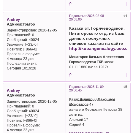
0
Поделиться
2023-02-08
4
Andrey
20:55:00
Администратор
Казаки ст. Горячеводской,
Зарегистрирован
: 2020-12-05
Пятигорского отд. из базы
Приглашений:
0
данных послужных
Сообщений:
40024
списков казаков на сайте
Уважение:
[+23/-0]
http://kubangenealogy.ucoz.ru
Позитив:
[+866/-0]
Провел на форуме:
Монагаров Казьма Алексеевич
4 месяца 23 дня
Горячеводская ТКВ
казак
Последний визит:
01.11.1880 п/с за 1917г.
Сегодня 10:19:28
0
Поделиться
2025-11-09
5
Andrey
20:30:45
Администратор
Казак
Дмитрий Максимов
Зарегистрирован
: 2020-12-05
Моногаров
47
Приглашений:
0
жена его Феодосия Петрова 38
Сообщений:
40024
дети их:
Уважение:
[+23/-0]
Алексей 17
Позитив:
[+866/-0]
Сергий 4
Провел на форуме:
4 месяца 23 дня