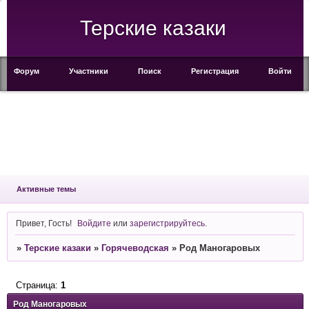
Терские казаки
Форум
Участники
Поиск
Регистрация
Войти
Активные темы
Привет, Гость!
Войдите
или
зарегистрируйтесь
.
»
Терские казаки
»
Горячеводская
»
Род Маногаровых
Страница:
1
Род Маногаровых