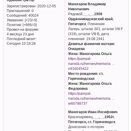
Маногаров Владимир
Зарегистрирован
: 2020-12-05
Николаевич
Приглашений:
0
Рядовой,
__.__.1908
Сообщений:
40024
Орджоникидзевский край,
Уважение:
[+23/-0]
Пятигорск
. Пленение
Позитив:
[+866/-0]
Лагерь: шталаг 301, шталаг VIII F
Провел на форуме:
(318), шталаг VIII B, дата
4 месяца 23 дня
Последний визит:
пленения: 19.08.1941
Сегодня 10:19:28
Девичья фамилия матери:
Очкарева
Жена: Маногарова Ольга
https://pamyat-
naroda.ru/heroes/memoria …
n916045422
Место рождения: ст.
Горячеводская
Жена: Маногарова Ольга
Федоровна
https://pamyat-
naroda.ru/heroes/memoria …
ie60788737
Маногаров Иван Иосифович
Красноармеец,
__.__.1902г.
Пятигорск, ст. Горячеводск
.
Донесение о потерях