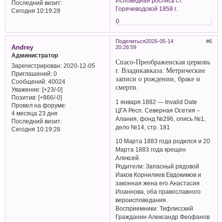
Исповедная роспись ст.
Последний визит:
Горячеводской 1858 г.
Сегодня 10:19:28
0
Поделиться
2026-05-14
6
Andrey
20:28:59
Администратор
Спасо-Преображенская церковь
Зарегистрирован
: 2020-12-05
г. Владикавказа: Метрические
Приглашений:
0
записи о рождении, браке и
Сообщений:
40024
смерти.
Уважение:
[+23/-0]
Позитив:
[+866/-0]
1 января 1882 — Invalid Date
Провел на форуме:
ЦГА Респ. Северная Осетия –
4 месяца 23 дня
Алания, фонд №296, опись №1,
Последний визит:
дело №14, стр. 181
Сегодня 10:19:28
10 Марта 1883 года родился и 20
Марта 1883 года крещен
Алексей.
Родители: Запасный рядовой
Иаков Корнилиев Евдокимов и
законная жена его Анастасия
Иоаннова, оба православного
вероисповедания.
Восприемники: Тифлисский
Гражданин Александр Феофанов