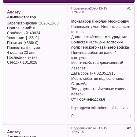
Поделиться
2020-12-15
1
Andrey
17:46:58
Администратор
Монагаров Николай Иосифович
Зарегистрирован
: 2020-12-05
Ранен/контужен. Именные списки
Приглашений:
0
потерь
Сообщений:
40024
Должность/Звание
мл. урядник
Уважение:
[+23/-0]
Воинская часть
2-й Волгский
Позитив:
[+866/-0]
полк Терского казачьего войска
Провел на форуме:
Причина выбытия ранен/
4 месяца 23 дня
Последний визит:
контужен
Сегодня 10:19:28
Место выбытия дивизионный
лазарет
Дата события 02.05.1915
Место события под селением
Стрымба
Тип документа Именные списки
потерь
Ст. Горячеводская
https://gwar.mil.ru/heroes/chelovek_
0
Поделиться
2020-12-15
2
Andrey
17:47:20
Администратор