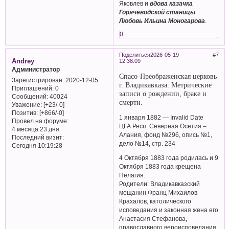
Яковлев и
вдова казачка
Горячеводской станицы
Любовь Ильина Моногарова
.
0
Поделиться
2026-05-19
7
Andrey
12:38:09
Администратор
Спасо-Преображенская церковь
Зарегистрирован
: 2020-12-05
г. Владикавказа: Метрические
Приглашений:
0
записи о рождении, браке и
Сообщений:
40024
смерти.
Уважение:
[+23/-0]
Позитив:
[+866/-0]
1 января 1882 — Invalid Date
Провел на форуме:
ЦГА Респ. Северная Осетия –
4 месяца 23 дня
Алания, фонд №296, опись №1,
Последний визит:
дело №14, стр. 234
Сегодня 10:19:28
4 Октября 1883 года родилась и 9
Октября 1883 года крещена
Пелагия.
Родители: Владикавказский
мещанин Франц Михаилов
Крахалов, католического
исповедания и законная жена его
Анастасия Стефанова,
православного вероисповедания.