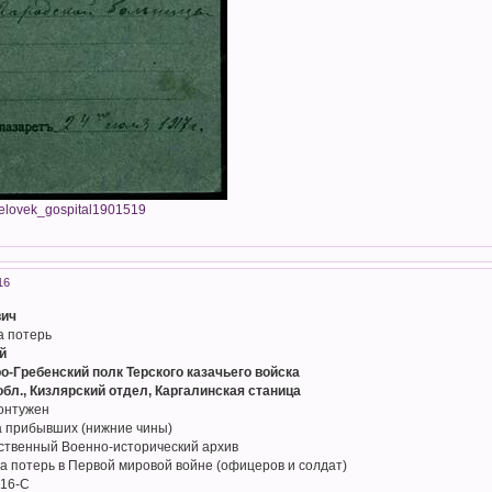
chelovek_gospital1901519
16
вич
а потерь
й
ро-Гребенский полк Терского казачьего войска
обл., Кизлярский отдел, Каргалинская станица
онтужен
а прибывших (нижние чины)
рственный Военно-исторический архив
а потерь в Первой мировой войне (офицеров и солдат)
216-С