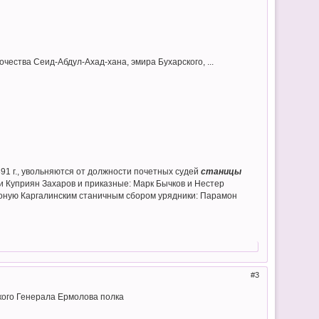
ества Сеид-Абдул-Ахад-хана, эмира Бухарского, ...
891 г., увольняются от должности почетных судей
станицы
и Куприян Захаров и приказные: Марк Бычков и Нестер
 оную Каргалинским станичным сбором урядники: Парамон
3
кого Генерала Ермолова полка