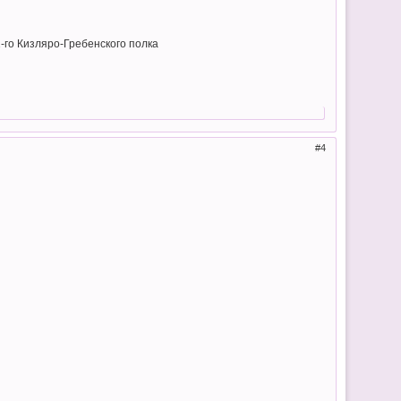
1-го Кизляро-Гребенского полка
4