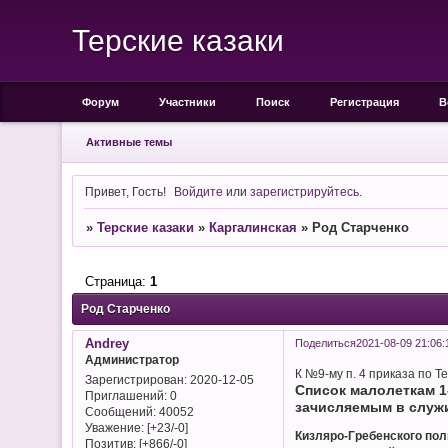
Терские казаки
Форум
Участники
Поиск
Регистрация
В
Активные темы
Привет, Гость!
Войдите
или
зарегистрируйтесь
.
»
Терские казаки
»
Каргалинская
»
Род Старченко
Страница:
1
Род Старченко
Andrey
Поделиться
2021-08-09 21:06:
Администратор
К №9-му п. 4 приказа по Т
Зарегистрирован
: 2020-12-05
Список малолеткам 1-
Приглашений:
0
зачисляемым в служи
Сообщений:
40052
Уважение:
[+23/-0]
Кизляро-Гребенского пол
Позитив:
[+866/-0]