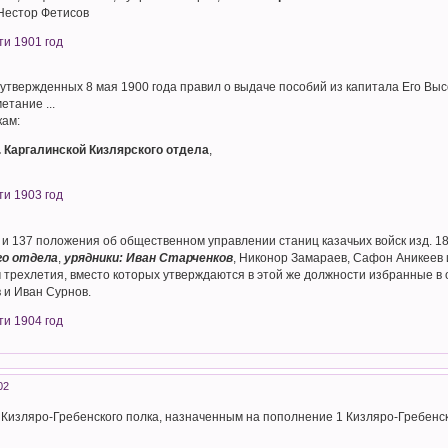
 Нестор Фетисов
ти 1901 год
твержденных 8 мая 1900 года правил о выдаче пособий из капитала Его Высоч
тание ...
кам:
 Каргалинской Кизлярского отдела
,
ти 1903 год
1) и 137 положения об общественном управлении станиц казачьих войск изд. 1
го отдела
,
урядники: Иван Старченков
, Никонор Замараев, Сафон Аникеев 
 трехлетия, вместо которых утверждаются в этой же должности избранные в
 и Иван Сурнов.
ти 1904 год
02
 Кизляро-Гребенского полка, назначенным на пополнение 1 Кизляро-Гребенс