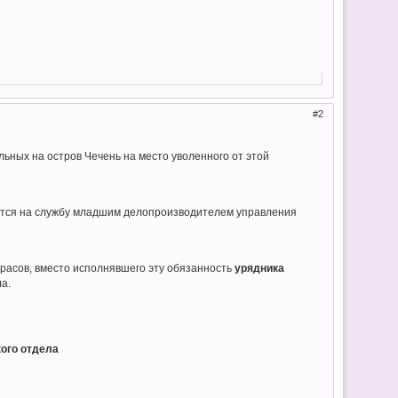
2
ьных на остров Чечень на место уволенного от этой
яется на службу младшим делопроизводителем управления
арасов, вместо исполнявшего эту обязанность
урядника
а.
кого отдела