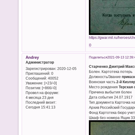
https://gwar.mil.ru/heroes/
0
Andrey
Поделиться
2021-09-13 12:39:
Администратор
Старченко Дмитрий Мак
Зарегистрирован
: 2020-12-05
Болен. Картотека потерь
Приглашений:
0
Должность/Звание
приказ
Сообщений:
40052
Воинская часть
2-й Кизля
Уважение:
[+23/-0]
Место рождения
Терская 
Позитив:
[+866/-0]
Причина выбытия болен
Провел на форуме:
Дата события 24.07.1917
4 месяца 23 дня
Последний визит:
Тип документа Карточка н
Сегодня 15:41:13
Архив Российский Госуда
Фонд Картотека бюро учет
Шкаф без номера Ящик 33