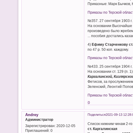
Приказные: Марк Бычков,
Приказы по Терской облас
№357. 27 сентября 1903 г.
На основании Высочайше у
произведено было жребеме
... пособия достались каза
4)
Ефиму Старченкову ст.
по 47 р. 50 коп. каждому.
Приказы по Терской облас
№433. 25 сентября 1904 г.
На основании ст. 129 (п. 
Каргалинской, Кизлярско
Фетисов, за прослужением
Зеленский, Леонтий Попов
Приказы по Терской облас
0
Andrey
Поделиться
2021-09-13 12:28:
Администратор
Список нижним чинам 2-го
Зарегистрирован
: 2020-12-05
ст. Каргалинская
Приглашений:
0