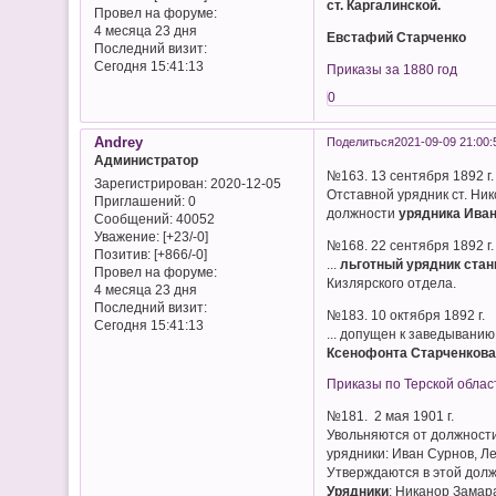
ст. Каргалинской.
Провел на форуме:
4 месяца 23 дня
Евстафий Старченко
Последний визит:
Сегодня 15:41:13
Приказы за 1880 год
0
Andrey
Поделиться
2021-09-09 21:00:
Администратор
№163. 13 сентября 1892 г.
Зарегистрирован
: 2020-12-05
Отставной урядник ст. Ни
Приглашений:
0
должности
урядника Иван
Сообщений:
40052
Уважение:
[+23/-0]
№168. 22 сентября 1892 г.
Позитив:
[+866/-0]
...
льготный урядник ста
Провел на форуме:
Кизлярского отдела.
4 месяца 23 дня
Последний визит:
№183. 10 октября 1892 г.
Сегодня 15:41:13
... допущен к заведывани
Ксенофонта Старченков
Приказы по Терской облас
№181. 2 мая 1901 г.
Увольняются от должност
урядники: Иван Сурнов, Л
Утверждаются в этой долж
Урядники
: Никанор Замар