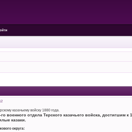
ойти
12
ерскому казачьему войску 1880 года.
го военного отдела Терского казачьего войска, достигшим к 1
лые казаки.
кового округа: