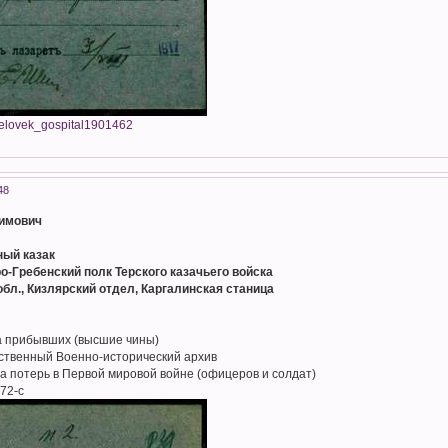
chelovek_gospital1901462
48
симович
ный казак
ро-Гребенский полк Терского казачьего войска
обл., Кизлярский отдел, Каргалинская станица
а прибывших (высшие чины)
рственный Военно-исторический архив
а потерь в Первой мировой войне (офицеров и солдат)
72-с