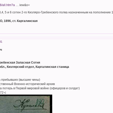
8/all.htm?a
… iew&o=
,4, 5 и 6 сотен 2-го Кизляро-Гребенского полка назначенным на пополнение 
, 1896, ст. Каргалинская
41
ич
ребенская Запасная Сотня
обл., Кизлярский отдел, Каргалинская станица
а прибывших (высшие чины)
рственный Военно-исторический архив
а потерь в Первой мировой войне (офицеров и солдат)
72-с