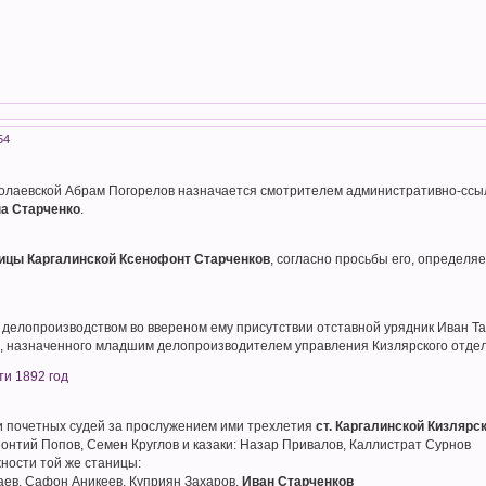
54
колаевской Абрам Погорелов назначается смотрителем административно-ссыл
а Старченко
.
ницы Каргалинской Ксенофонт Старченков
, согласно просьбы его, определ
ю делопроизводством во ввереном ему присутствии отставной урядник Иван Т
а
, назначенного младшим делопроизводителем управления Кизлярского отдел
ти 1892 год
и почетных судей за прослужением ими трехлетия
ст. Каргалинской Кизлярс
еонтий Попов, Семен Круглов и казаки: Назар Привалов, Каллистрат Сурнов
ности той же станицы:
аев, Сафон Аникеев, Куприян Захаров,
Иван Старченков