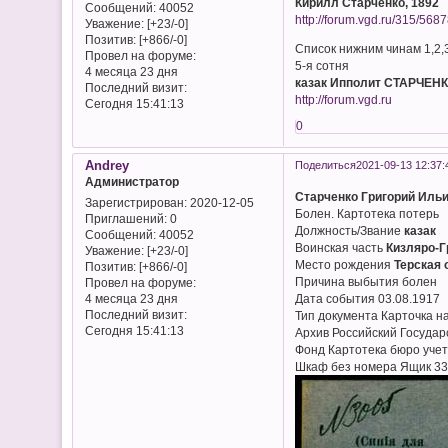
Кирилл Старченко, 1892
Сообщений:
40052
http://forum.vgd.ru/315/5687
Уважение:
[+23/-0]
Позитив:
[+866/-0]
Список нижним чинам 1,2,3
Провел на форуме:
5-я сотня
4 месяца 23 дня
казак Ипполит СТАРЧЕНКО
Последний визит:
http://forum.vgd.ru
Сегодня 15:41:13
0
Andrey
Поделиться
2021-09-13 12:37:
Администратор
Старченко Григорий Иль
Зарегистрирован
: 2020-12-05
Болен. Картотека потерь
Приглашений:
0
Должность/Звание
казак
Сообщений:
40052
Воинская часть
Кизляро-Г
Уважение:
[+23/-0]
Место рождения
Терская 
Позитив:
[+866/-0]
Причина выбытия болен
Провел на форуме:
Дата события 03.08.1917
4 месяца 23 дня
Последний визит:
Тип документа Карточка н
Сегодня 15:41:13
Архив Российский Госуда
Фонд Картотека бюро учет
Шкаф без номера Ящик 33