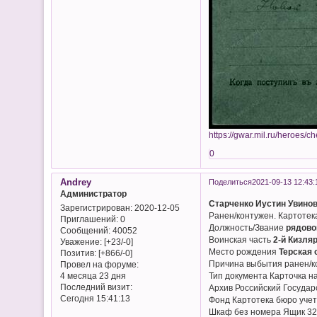
https://gwar.mil.ru/heroes/
0
Andrey
Поделиться
2021-09-13 12:43:
Администратор
Старченко Иустин Увино
Зарегистрирован
: 2020-12-05
Ранен/контужен. Картотек
Приглашений:
0
Должность/Звание
рядово
Сообщений:
40052
Воинская часть
2-й Кизля
Уважение:
[+23/-0]
Место рождения
Терская 
Позитив:
[+866/-0]
Причина выбытия ранен/к
Провел на форуме:
Тип документа Карточка н
4 месяца 23 дня
Последний визит:
Архив Российский Госуда
Сегодня 15:41:13
Фонд Картотека бюро учет
Шкаф без номера Ящик 3