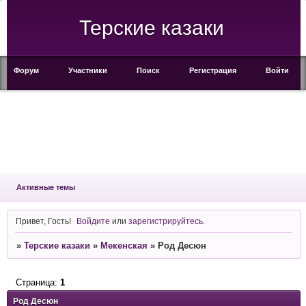
Терские казаки
Форум
Участники
Поиск
Регистрация
Войти
Активные темы
Привет, Гость!
Войдите
или
зарегистрируйтесь
.
»
Терские казаки
»
Мекенская
»
Род Десюн
Страница:
1
Род Десюн