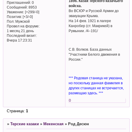
1896. Казак Терского казачьего
Приглашений:
0
войска.
Сообщений:
8953
Во ВСЮР и Русской Армии до
Уважение:
[+299/-0]
эвакуации Крыма.
Позитив:
[+3/-0]
На 14 фев. 1921 в лагере
Пол:
Мужской
Канробер (ст. Макрикей) в
Провел на форуме:
1 месяц 21 день
Румынии. /4–191/
Последний визит:
Вчера 17:23:31
С.В. Волков. База данных
"Участники Белого движения в
России."
*** Родовая станица не указана,
но поскольку данная фамилия в
других станицах не встречается,
размещаю здесь. ***
0
Страница:
1
»
Терские казаки
»
Мекенская
»
Род Десюн