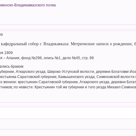
нженско-Владикавказского полка
09
афедральный собор г. Владикавказа: Метрические записи о рождении, б
ря 1909
я – Алания, фонд №296, опись №1, дело №45, стр. 89
ались браком:
убернии, Аткарского уезда, Широко-Уступской волости, деревни Богатовки И
рестьянка Саратовской губернии, Камышенского уезда, Семеновской волости п
о женихе: крестьянин Саратовской губернии, Аткарского уезда, деревни Бог
иков; по невесте: Крестьянин той же губернии и того уезда Михаил Семено