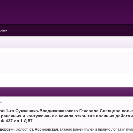
ойти
32
ов 1-го Сунженско-Владикавказского Генерала Слепцова полка
е раненных и контуженных с начала открытия военных действи
Ф 437 оп 1 Д 57
едорович
, холост,
ст. Ассиновская
, тяжело ранен пулей в правую лопатку, пуля