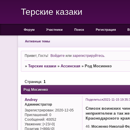
Терские казаки
Форум
Участники
Поиск
Регистрация
В
Активные темы
Привет, Гость!
Войдите
или
зарегистрируйтесь
.
»
Терские казаки
»
Ассинская
»
Род Мосиенко
Страница:
1
Род Мосиенко
Andrey
Поделиться
2021-11-15 19:35:
Администратор
Список воинских чин
Зарегистрирован
: 2020-12-05
неприятелем а так ж
Приглашений:
0
Краснодарского края 
Сообщений:
40052
Уважение:
[+23/-0]
46.
Мосиенко Николай Ф
Позитив:
[+866/-0]