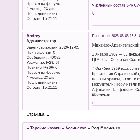
Провел на форуме:
Численный состав 1-го Су
4 месяца 23 дня
0
Последний визит:
Сегодня 15:21:11
Andrey
Поделиться
2026-06-03 13:31:
Администратор
Михайло-Архангельский к
Зарегистрирован
: 2020-12-05
Приглашений:
0
1 января 1909 — 31 декаб
Сообщений:
40052
ЦГА Респ. Северная Осети
Уважение:
[+23/-0]
Позитив:
[+866/-0]
7 Октября 1909 года сочет
Провел на форуме:
Крестьянин Саратовской г
4 месяца 23 дня
первым браком, 39 лет и к
Последний визит:
Поручители: Поручители п
Сегодня 15:21:11
Афанасий Парфенович Сотн
Мосиенко
.
0
Страница:
1
»
Терские казаки
»
Ассинская
»
Род Мосиенко