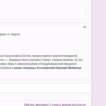
2
раке и смерти.
оанн Касьяновича Белов, православного вероисповедания,
ос. с., Варвара Христиановна Губерт, первым браком, 32 лет.
атовки, Иван Семенов Бабков и Владикавказский мещанин
в Бабков и
казак станицы Ассиновской Николай Федотов
Рейтинг форумов
|
Создать форум бесплатно