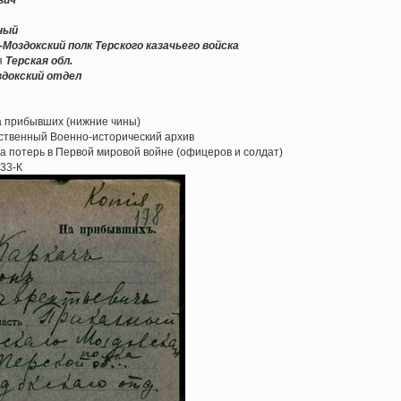
ный
о-Моздокский полк Терского казачьего войска
я
Терская обл.
здокский отдел
а прибывших (нижние чины)
рственный Военно-исторический архив
а потерь в Первой мировой войне (офицеров и солдат)
33-К