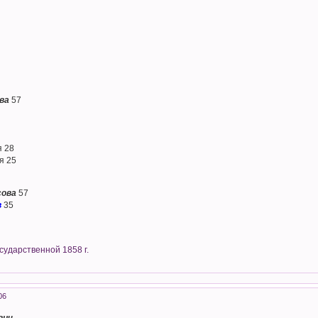
ва
57
я 28
я 25
сова
57
в
35
сударственной 1858 г.
06
вич