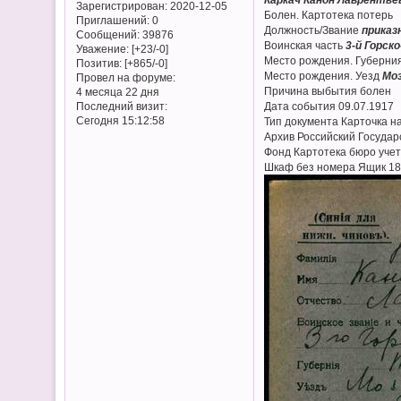
Зарегистрирован
: 2020-12-05
Болен. Картотека потерь
Приглашений:
0
Должность/Звание
приказ
Сообщений:
39876
Воинская часть
3-й Горск
Уважение:
[+23/-0]
Место рождения. Губерни
Позитив:
[+865/-0]
Место рождения. Уезд
Мо
Провел на форуме:
Причина выбытия болен
4 месяца 22 дня
Последний визит:
Дата события 09.07.1917
Сегодня 15:12:58
Тип документа Карточка н
Архив Российский Госуда
Фонд Картотека бюро учет
Шкаф без номера Ящик 18