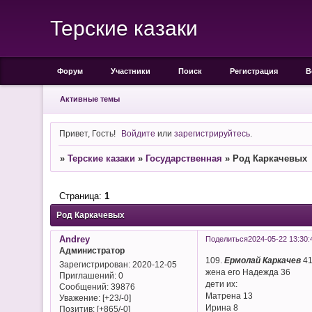
Терские казаки
Форум
Участники
Поиск
Регистрация
В
Активные темы
Привет, Гость!
Войдите
или
зарегистрируйтесь
.
»
Терские казаки
»
Государственная
»
Род Каркачевых
Страница:
1
Род Каркачевых
Andrey
Поделиться
2024-05-22 13:30:
Администратор
109.
Ермолай Каркачев
4
Зарегистрирован
: 2020-12-05
жена его Надежда 36
Приглашений:
0
дети их:
Сообщений:
39876
Матрена 13
Уважение:
[+23/-0]
Ирина 8
Позитив:
[+865/-0]