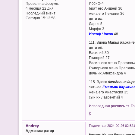
Иосиф 4
Провел на форуме:
брат его Андрей 36
4 месяца 22 дня
Последний визит:
жена его Пелагия 36
Сегодня 15:12:58
дети их:
Дарья 5
Марфа 3
Иосиф Чикин
48
111. Вдова
Марья Каркаче
дети её:
Василий 30
Григорий 27
Васильева жена Прасковь
Григорьева жена Прасковь
дочь их Александра 4
115. Вдова
Феодосья Фир
зять её
Емельян Каркаче
жена его Анастасия 35
сын их Лаврентий 4
Исповедная роспись ст. Го
0
Andrey
Поделиться
2024-09-26 02:52:
Администратор
Каркач Канон Лаврентье