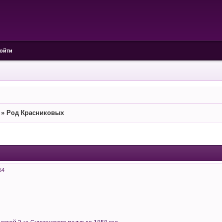
ойти
»
Род Красниковых
54