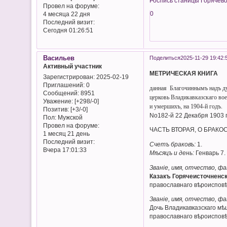
Роспись станицы Горячевод
Провел на форуме:
0
4 месяца 22 дня
Последний визит:
Сегодня 01:26:51
Васильев
Поделиться
2025-11-29 19:42:
Активный участник
МЕТРИЧЕСКАЯ КНИГА
Зарегистрирован
: 2025-02-19
Приглашений:
0
данная Благочиннымъ надъ ду
Сообщений:
8951
церковь Владикавказскаго вое
Уважение:
[+298/-0]
и умершихъ, на 1904-й годъ.
Позитив:
[+3/-0]
No182-й 22 Декабря 1903 
Пол:
Мужской
Провел на форуме:
ЧАСТЬ ВТОРАЯ, О БРАК
1 месяц 21 день
Последний визит:
Счетъ браковъ:
1.
Вчера 17:01:33
Мѣсяцъ и день:
Генварь 7.
Званіе, имя, отчество, ф
Казакъ Горячеисточненск
православнаго вѣроисповѣ
Званіе, имя, отчество, ф
Дочь Владикавказскаго мѣ
православнаго вѣроиспов