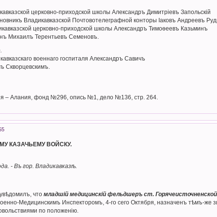
кавказской церковно-приходской школы Александръ Димитріевъ Запольскій
новникъ Владикавказской Почтовотелеграфной конторы Іаковъ Андреевъ Руд
дикавказской церковно-приходской школы Александръ Тимоѳеевъ Казьминъ
инъ Михаилъ Терентьевъ Семеновъ.
.
кавказскаго военнаго госпиталя Александръ Савичъ
ъ Скворцевскимъ.
я – Алания, фонд №296, опись №1, дело №136, стр. 264.
55
МУ КАЗАЧЬЕМУ ВОЙСКУ.
да. - Въ гор. Владикавказѣ.
 увѣдомилъ, что
младшій медицинскій фельдшеръ ст. Горячеисточненской
енно-Медицинскимъ Инспекторомъ, 4-го сего Октября, назначенъ тѣмъ-же зван
овольствиями по положенію.