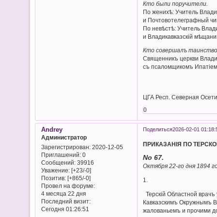
Кто были поручители.
По женихѣ: Учитель Влади
и Почтовотелеграфный чи
По невѣстѣ: Учитель Вла
и Владикавказскій мѣщан
Кто совершалъ таинство
Священникъ церкви Влади
съ псаломщикомъ Ипатіем
ЦГА Респ. Северная Осети
0
Andrey
Поделиться
2026-02-01 01:18:
Администратор
ПРИКАЗАНІЯ ПО ТЕРСКО
Зарегистрирован
: 2020-12-05
Приглашений:
0
No 67.
Сообщений:
39916
Октября 22-го дня 1894 го
Уважение:
[+23/-0]
Позитив:
[+865/-0]
1.
Провел на форуме:
4 месяца 22 дня
Терскій Областной врачъ
Последний визит:
Кавказскимъ Окружнымъ Во
Сегодня 01:26:51
жалованьемъ и прочими д