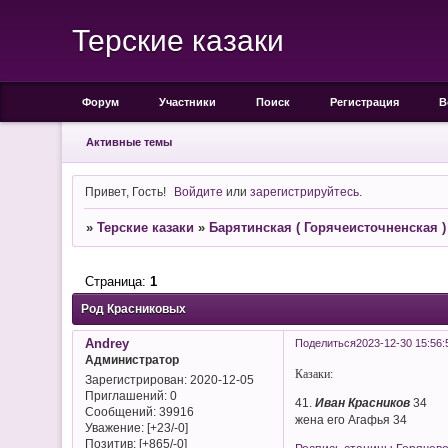
Терские казаки
Форум
Участники
Поиск
Регистрация
В
Активные темы
Привет, Гость!
Войдите
или
зарегистрируйтесь
.
»
Терские казаки
»
Барятинская ( Горячеисточненская )
Страница:
1
Род Красниковых
Andrey
Поделиться
2023-12-30 15:56:
Администратор
Казаки:
Зарегистрирован
: 2020-12-05
Приглашений:
0
41.
Иван Красников
34
Сообщений:
39916
жена его Агафья 34
Уважение:
[+23/-0]
Позитив:
[+865/-0]