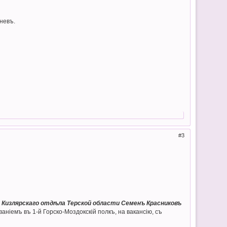
невъ.
3
 Кизлярскаго отдѣла Терской области Семенъ Красниковъ
іемъ въ 1-й Горско-Моздокскій полкъ, на вакансію, съ