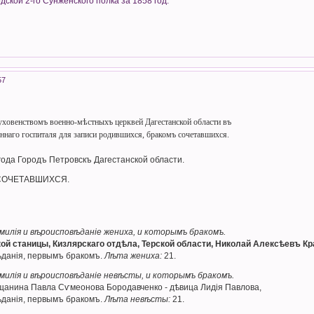
ской 2-го Сунженского полка за 1858 год.
57
ховенствомъ военно-мѣстныхъ церквей Дагестанской области въ
ннаго госпиталя для записи родившихся, бракомъ сочетавшихся.
года Городъ Петровскъ Дагестанской области.
ОСОЧЕТАВШИХСЯ.
амилія и вѣроисповѣданіе жениха, и которымъ бракомъ.
ой станицы, Кизлярскаго отдѣла, Терской области, Николай Алексѣевъ Кр
данія, первымъ бракомъ.
Лѣта жениха:
21.
амилія и вѣроисповѣданіе невѣсты, и которымъ бракомъ.
щанина Павла Сѵмеонова Бородавченко - дѣвица Лидія Павлова,
ѣданія, первымъ бракомъ.
Лѣта невѣсты:
21.