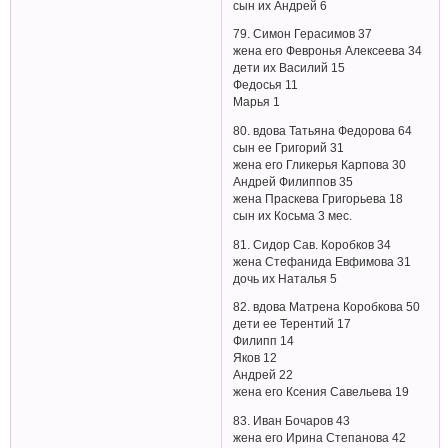
сын их Андрей 6
79. Симон Герасимов 37
жена его Февронья Алексеева 34
дети их Василий 15
Федосья 11
Марья 1
80. вдова Татьяна Федорова 64
сын ее Григорий 31
жена его Гликерья Карпова 30
Андрей Филиппов 35
жена Праскева Григорьева 18
сын их Косьма 3 мес.
81. Сидор Сав. Коробков 34
жена Стефанида Евфимова 31
дочь их Наталья 5
82. вдова Матрена Коробкова 50
дети ее Терентий 17
Филипп 14
Яков 12
Андрей 22
жена его Ксения Савельева 19
83. Иван Бочаров 43
жена его Ирина Степанова 42