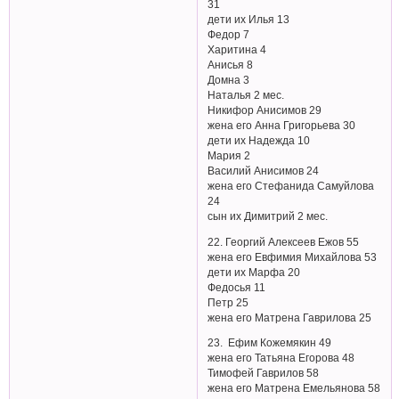
31
дети их Илья 13
Федор 7
Харитина 4
Анисья 8
Домна 3
Наталья 2 мес.
Никифор Анисимов 29
жена его Анна Григорьева 30
дети их Надежда 10
Мария 2
Василий Анисимов 24
жена его Стефанида Самуйлова
24
сын их Димитрий 2 мес.
22. Георгий Алексеев Ежов 55
жена его Евфимия Михайлова 53
дети их Марфа 20
Федосья 11
Петр 25
жена его Матрена Гаврилова 25
23. Ефим Кожемякин 49
жена его Татьяна Егорова 48
Тимофей Гаврилов 58
жена его Матрена Емельянова 58