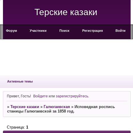
Терские казаки
Форум
Участники
Поиск
Регистрация
Войти
Активные темы
Привет, Гость!
Войдите
или
зарегистрируйтесь
.
»
Терские казаки
»
Галюгаевская
»
Исповедная роспись
станицы Галюгаевской за 1858 год.
Страница:
1