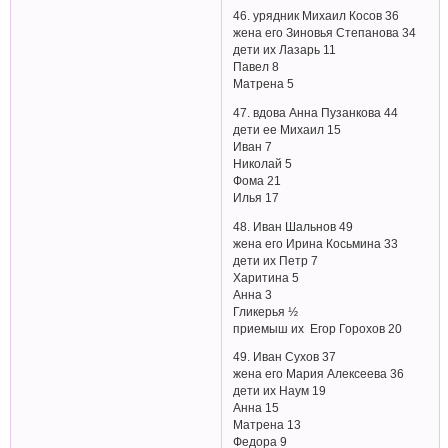
46. урядник Михаил Косов 36
жена его Зиновья Степанова 34
дети их Лазарь 11
Павел 8
Матрена 5
47. вдова Анна Пузанкова 44
дети ее Михаил 15
Иван 7
Николай 5
Фома 21
Илья 17
48. Иван Шальнов 49
жена его Ирина Косьмина 33
дети их Петр 7
Харитина 5
Анна 3
Гликерья ½
приемыш их Егор Горохов 20
49. Иван Сухов 37
жена его Мария Алексеева 36
дети их Наум 19
Анна 15
Матрена 13
Федора 9