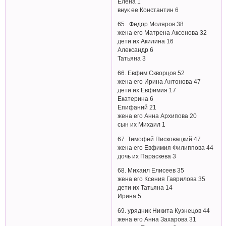
Елена 1
внук ее Константин 6
65. Федор Моляров 38
жена его Матрена Аксенова 32
дети их Акилина 16
Александр 6
Татьяна 3
66. Евфим Скворцов 52
жена его Ирина Антонова 47
дети их Евфимия 17
Екатерина 6
Епифаний 21
жена его Анна Архипова 20
сын их Михаил 1
67. Тимофей Писковацкий 47
жена его Евфимия Филиппова 44
дочь их Параскева 3
68. Михаил Елисеев 35
жена его Ксения Гаврилова 35
дети их Татьяна 14
Ирина 5
69. урядник Никита Кузнецов 44
жена его Анна Захарова 31