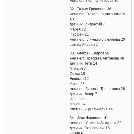
жена его Ульяна Петрова 30
32. Евфим Грошенев 36
жена его Екатерина Автономова
43
дети их Кондратий 7
Марья 12
Парфен 21
жена его Гликерия Лукьянова 20
сын их Андрей 2
33. Алексей Шагров 50
жена его Праскева Антонова 48
дети их Петр 14
Михаил 7
Фекла 19
Евдокия 12
Устин 28
жена его Зиновья Трофимова 28
дети их Назар 7
Ирина ½
Мокей 24
племянница Гликерия 14
34. Иван Филиппов 41
жена его Устинья Захарова 32
дети их Евфросинья 15
Фекла 6