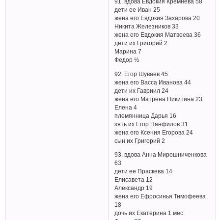
91. вдова Евдокия Кремнева 58
дети ее Иван 25
жена его Евдокия Захарова 20
Никита Железников 33
жена его Евдокия Матвеева 36
дети их Григорий 2
Марина 7
Федор ½
92. Егор Шуваев 45
жена его Васса Иванова 44
дети их Гавриил 24
жена его Матрена Никитина 23
Елена 4
племянница Дарья 16
зять их Егор Панфилов 31
жена его Ксения Егорова 24
сын их Григорий 2
93. вдова Анна Мирошниченкова
63
дети ее Праскева 14
Елисавета 12
Александр 19
жена его Ефросинья Тимофеева
18
дочь их Екатерина 1 мес.