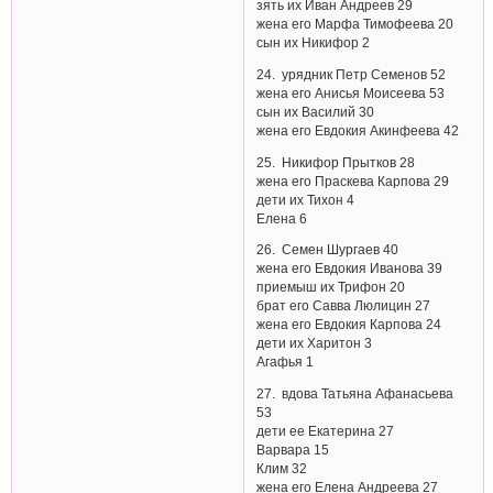
зять их Иван Андреев 29
жена его Марфа Тимофеева 20
сын их Никифор 2
24. урядник Петр Семенов 52
жена его Анисья Моисеева 53
сын их Василий 30
жена его Евдокия Акинфеева 42
25. Никифор Прытков 28
жена его Праскева Карпова 29
дети их Тихон 4
Елена 6
26. Семен Шургаев 40
жена его Евдокия Иванова 39
приемыш их Трифон 20
брат его Савва Люлицин 27
жена его Евдокия Карпова 24
дети их Харитон 3
Агафья 1
27. вдова Татьяна Афанасьева
53
дети ее Екатерина 27
Варвара 15
Клим 32
жена его Елена Андреева 27