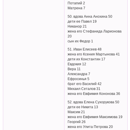
Потапий 2
Матрена 7
50. вдова Анна Анохина 50
дети ее Павел 19
Никанор 21
жена его Стефанида Ларионова
20
сын их Федор 1
51. Иван Елисеев 48
жена его Ксения Мартынова 41
дети их Константин 17
Евдокия 12
Вера 11
Александра 7
Ефросинья 5
брат его Василий 42
Михаил Сеталов 31
жена его Евфимия Кононова 36
52. вдова Елена Сухорукова 50
дети ее Никита 13
Максим 21
жена его Евфимия Максимова 19
Георгий 26
жена его Улита Петрова 20