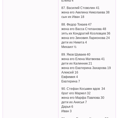
Елена 4
87. Василий Стоволин 41
жена его Акилина Николаева 38
сын их Иван 18
88. Федор Токаев 47
жена его Васса Степанова 48
зять их Кондратий Козловцев 36
жена его Зиновия Ларионова 24
дети их Никита 4
Михаил ½
89. Яков Шуваев 40
жена его Елена Матвеева 41
дети их Калинник 21
жена его Екатерина Захарова 19
Алексей 16
Евфимия 4
Екатерина 7
90. Стефан Косьмин вдов 34
брат его Маркел 32
жена его Марфа Павлова 30
дети их Анисья 7
Дарья 6
Иван 3