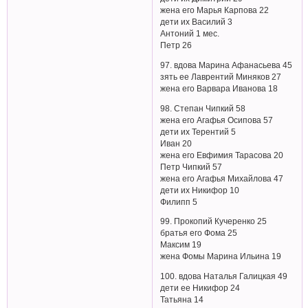
жена его Марья Карпова 22
дети их Василий 3
Антоний 1 мес.
Петр 26
97. вдова Марина Афанасьева 45
зять ее Лаврентий Миняков 27
жена его Варвара Иванова 18
98. Степан Чипкий 58
жена его Агафья Осипова 57
дети их Терентий 5
Иван 20
жена его Евфимия Тарасова 20
Петр Чипкий 57
жена его Агафья Михайлова 47
дети их Никифор 10
Филипп 5
99. Прокопий Кучеренко 25
братья его Фома 25
Максим 19
жена Фомы Марина Ильина 19
100. вдова Наталья Галицкая 49
дети ее Никифор 24
Татьяна 14