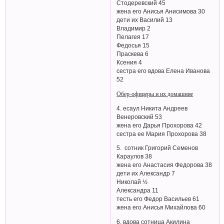
Стодеревский 45
жена его Анисья Анисимова 30
дети их Василий 13
Владимир 2
Пелагея 17
Федосья 15
Праскева 6
Ксения 4
сестра его вдова Елена Иванова
52
Обер-офицеры и их домашние
4. есаул Никита Андреев
Венеровский 53
жена его Дарья Прохорова 42
сестра ее Мария Прохорова 38
5. сотник Григорий Семенов
Караулов 38
жена его Анастасия Федорова 38
дети их Александр 7
Николай ½
Александра 11
тесть его Федор Васильев 61
жена его Анисья Михайлова 60
6. вдова сотница Акилина