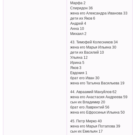
Марфа 2
Спиридон 36
жена его Александра Иванова 33
дети их Яков 6
Андрей 4
Анна 10
Михаил 2
43. Тимофей Колесников 34
жена его Марья Ильина 30
дети их Василий 10
Ульяна 12
Ирина 5
Яков 3
Евдокия 1
брат его Иван 30
жена его Татьяна Васильева 19
44. Авраамий Мануйлов 62
жена его Анастасия Андреева 59
сын их Владимир 20
брат его Лаврентий 56
жена его Ефросинья Ильина 50
45. Петр Мирко 40
жена его Марья Потапова 39
сын их Емельян 17