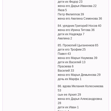
дети их Федор 23
жена его Дарья Иванова 22
Яков 5
Петр Филиппов 39
жена его Акилина Семенова 36
84. урядник Григорий Носов 40
жена его Ирина Титова 36
дети их Надежда 7
Акилина 2
85. Прокопий Цыганенков 65
дети его Трофим 25
Павел 43
жена его Марья Наумова 39
дети их Василий 13
Праскева 6
Василий 33
жена его Марья Демьянова 29
дочь их Марфа 1
86. вдова Мелания Колесникова
53
сын ее Архип 29
жена его Дарья Александровна
28
дети их Иван 1