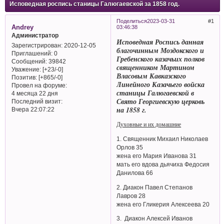
Исповедная роспись станицы Галюгаевской за 1858 год.
Поделиться
2023-03-31
1
Andrey
03:46:38
Администратор
Исповедная Роспись данная
Зарегистрирован
: 2020-12-05
благочинным Моздокского и
Приглашений:
0
Гребенского казачьих полков
Сообщений:
39842
священником Мартином
Уважение:
[+23/-0]
Власовым Кавказского
Позитив:
[+865/-0]
Линейного Казачьего войска
Провел на форуме:
станицы Галюгаевской в
4 месяца 22 дня
Свято Георгиевскую церковь
Последний визит:
на 1858 г.
Вчера 22:07:22
Духовные и их домашние
1. Священник Михаил Николаев
Орлов 35
жена его Мария Иванова 31
мать его вдова дьячиха Федосия
Данилова 66
2. Диакон Павел Степанов
Лавров 28
жена его Гликерия Алексеева 20
3. Диакон Алексей Иванов