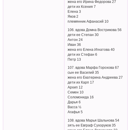
жена его Ирина Федорова 27
дети их Ксения 7
Елена 3
Яков 2
племянник Афанасий 10
106. вдова Домна Вострикова 56
дети ее Степан 30
Антон 24
Иван 36
жена его Елена Игнатова 40
дети их Стефан 6
Петр 13
107. вдова Марфа Горохова 67
сын ее Василий 35
жена его Екатерина Андреева 27
дети их Карп 17
Архип 12
Семен 10
Соломонида 16
Дарья 6
Васса ½
Агафья 5
108. вдова Марья Шальнова 54
зять ее Евграф Сухоруков 35