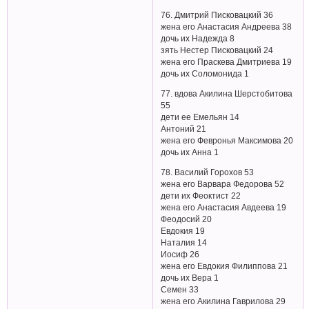
76. Дмитрий Писковацкий 36
жена его Анастасия Андреева 38
дочь их Надежда 8
зять Нестер Писковацкий 24
жена его Праскева Дмитриева 19
дочь их Соломонида 1
77. вдова Акилина Шерстобитова
55
дети ее Емельян 14
Антоний 21
жена его Февронья Максимова 20
дочь их Анна 1
78. Василий Горохов 53
жена его Варвара Федорова 52
дети их Феоктист 22
жена его Анастасия Авдеева 19
Феодосий 20
Евдокия 19
Наталия 14
Иосиф 26
жена его Евдокия Филиппова 21
дочь их Вера 1
Семен 33
жена его Акилина Гаврилова 29