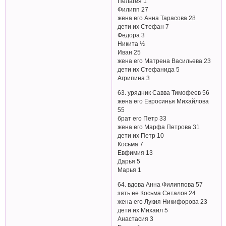
Пелагея 1
Филипп 27
жена его Анна Тарасова 28
дети их Стефан 7
Федора 3
Никита ½
Иван 25
жена его Матрена Васильева 23
дети их Стефанида 5
Агрипина 3
63. урядник Савва Тимофеев 56
жена его Евросинья Михайлова
55
брат его Петр 33
жена его Марфа Петрова 31
дети их Петр 10
Косьма 7
Евфимия 13
Дарья 5
Марья 1
64. вдова Анна Филиппова 57
зять ее Косьма Сеталов 24
жена его Лукия Никифорова 23
дети их Михаил 5
Анастасия 3