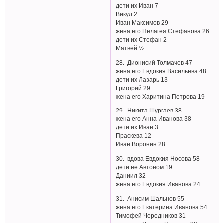
дети их Иван 7
Викул 2
Иван Максимов 29
жена его Пелагея Стефанова 26
дети их Стефан 2
Матвей ½
28. Дионисий Толмачев 47
жена его Евдокия Васильева 48
дети их Лазарь 13
Григорий 29
жена его Харитина Петрова 19
29. Никита Шургаев 38
жена его Анна Иванова 38
дети их Иван 3
Праскева 12
Иван Воронин 28
30. вдова Евдокия Носова 58
дети ее Автоном 19
Даниил 32
жена его Евдокия Иванова 24
31. Анисим Шальнов 55
жена его Екатерина Иванова 54
Тимофей Чередников 31