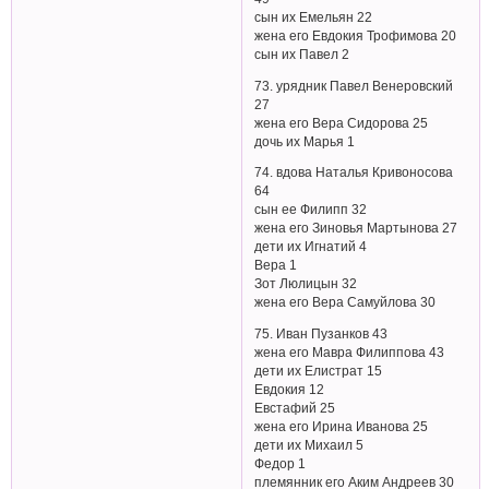
сын их Емельян 22
жена его Евдокия Трофимова 20
сын их Павел 2
73. урядник Павел Венеровский
27
жена его Вера Сидорова 25
дочь их Марья 1
74. вдова Наталья Кривоносова
64
сын ее Филипп 32
жена его Зиновья Мартынова 27
дети их Игнатий 4
Вера 1
Зот Люлицын 32
жена его Вера Самуйлова 30
75. Иван Пузанков 43
жена его Мавра Филиппова 43
дети их Елистрат 15
Евдокия 12
Евстафий 25
жена его Ирина Иванова 25
дети их Михаил 5
Федор 1
племянник его Аким Андреев 30