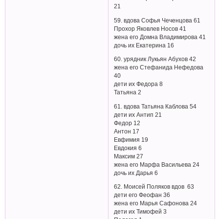
21
59. вдова Софья Чеченцова 61
Прохор Яковлев Носов 41
жена его Домна Владимирова 41
дочь их Екатерина 16
60. урядник Лукьян Абухов 42
жена его Стефанида Нефедова
40
дети их Федора 8
Татьяна 2
61. вдова Татьяна Каблова 54
дети их Антип 21
Федор 12
Антон 17
Евфимия 19
Евдокия 6
Максим 27
жена его Марфа Васильева 24
дочь их Дарья 6
62. Моисей Поляков вдов 63
дети его Феофан 36
жена его Марья Сафонова 24
дети их Тимофей 3