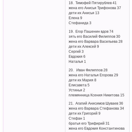
18. Тимофей Пятирублев 41
жена его Анисья Трифонова 37
дети их Анисья 13
Елена 9
Стефанида 3
19. Егор Пашенин вдов 74
зять его Василий Филиппов 30
жена его Варвара Васильева 28
дети их Алексей 9
Сергий 3
Евдокия 6
Наталья 1
20. Иван Филиппов 28
жена его Наталья Егорова 29
дети их Мария 8
Елисавета 5
Устинья 2
племянница Ксения Никитова 15
21. Агапий Анисимов Шуваев 36
жена его Варвара Стефанова 34
дети их Григорий 9
Стефан 1
братья его Трифирий 31
жена его Евдокия Константинова