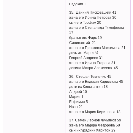
Евдокия 1
35. Даниил Писковацкий 41
жена его Ирина Петрова 30
сын его Трофим 20
жена его Степанида Тимофеева
17
братья его Фирс 19
Силивантий 21
жена его Праскева Максимова 21
дочь их Марья ½
Георгий Андреев 31
жена его Ирина Егорова 31
девица Мавра Алексеева 45
36. Стефан Темченко 45
жена его Евдокия Кириллова 45
дети их Константин 18
Андрей 10
Мария 1
Евфимия 5
Иван 21
жена его Мария Кириллова 18
37. Семен Леонов Лукьянов 59
жена его Марфа Федорова 58
сын их урядник Харитон 29