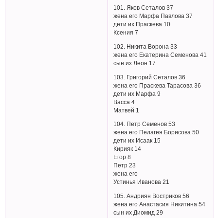
101. Яков Сеталов 37
жена его Марфа Павлова 37
дети их Праскева 10
Ксения 7
102. Никита Ворона 33
жена его Екатерина Семенова 41
сын их Леон 17
103. Григорий Сеталов 36
жена его Праскева Тарасова 36
дети их Марфа 9
Васса 4
Матвей 1
104. Петр Семенов 53
жена его Пелагея Борисова 50
дети их Исаак 15
Кирияк 14
Егор 8
Петр 23
жена его
Устинья Иванова 21
105. Андриян Востриков 56
жена его Анастасия Никитина 54
сын их Диомид 29