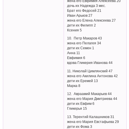
жена его Евфимия Алексеева 20
дочь их Надежда 3 мес.
Брат его Федосей 21
Иван Арьков 27
жена его Елена Алексеева 27
дети их Филипп 2
Ксения 5
10. Петр Макаров 43
жена его Пелагея 34
дети их Семен 1
Анна 11
Евфимия 6
вдова Гликерия Иванова 44
11. Николай Цимлянский 47
жена его Акилина Антонова 42
дети их Еремей 13
Марка 8
12. Авраамий Макарьев 44
жена его Мария Дмитриева 44
дети их Евфим 6
Гликерья 15
13. Терентий Калашников 31
жена его Мария Евстафьева 29
дети их Фома 3