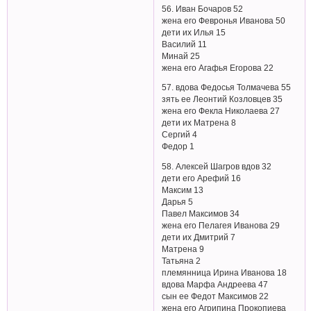
56. Иван Бочаров 52
жена его Февронья Иванова 50
дети их Илья 15
Василий 11
Минай 25
жена его Агафья Егорова 22
57. вдова Федосья Толмачева 55
зять ее Леонтий Козловцев 35
жена его Фекла Николаева 27
дети их Матрена 8
Сергий 4
Федор 1
58. Алексей Шагров вдов 32
дети его Арефий 16
Максим 13
Дарья 5
Павел Максимов 34
жена его Пелагея Иванова 29
дети их Дмитрий 7
Матрена 9
Татьяна 2
племянница Ирина Иванова 18
вдова Марфа Андреева 47
сын ее Федот Максимов 22
жена его Агрипина Прокопиева