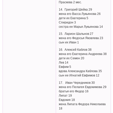
Праскева 2 мес.
14. Григорий Шейка 29
жена его Васса Лукьянова 26
дети их Екатерина 5
Спиридон 3
сестра ее Марья Лукьянова 14
15. Ларион Шальнов 27
жена его Федосья Яковлева 23
сын их Иван 1
16. Алексей Каблов 38
жена его Екатерина Андреева 38
дети их Семен 20
Лев 14
Евфим 5
вдова Александра Каблова 35
сын ее Игнатий Евфимов 12
17. Иван Чередников 30
жена его Пелагея Евдокимова 29
братья его Федор 16
Липат 19
Евдокия 18
жена Липата Федора Николаева
18