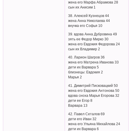
жена его Марфа Абрамова 28
сын их Анисим 1
38. Алексей Кузнецов 44
жена Анна Николаева 44
внучка его Софья 10
39. вдова Анна Дубровина 49
зять ее Федор Мирко 30
жена его Евдокия Федорова 24
сын их Владимир 2
40. Ларион Шагров 36
жена его Матрена Иванова 33
дети их Варвара 5
близнецы: Евдокия 2
Марья 2
41. Димитрий Писковацкий 50
жена его Евдокия Антонова 50
вдова сноха Марья Егорова 32
дети ее Егор 8
Варвара 13
42. Павел Сеталов 69
дети его Иван 32
жена его Ульяна Михайлова 24
дети их Варвара 6