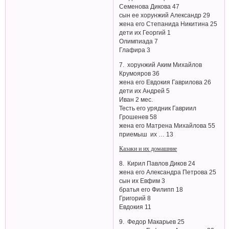
Семенова Дикова 47
сын ее хорунжий Александр 29
жена его Степанида Никитина 25
дети их Георгий 1
Олимпиада 7
Глафира 3
7. хорунжий Аким Михайлов
Крумояров 36
жена его Евдокия Гаврилова 26
дети их Андрей 5
Иван 2 мес.
Тесть его урядник Гавриил
Грошенев 58
жена его Матрена Михайлова 55
приемыш их … 13
Казаки и их домашние
8. Кирил Павлов Диков 24
жена его Александра Петрова 25
сын их Евфим 3
братья его Филипп 18
Григорий 8
Евдокия 11
9. Федор Макарьев 25