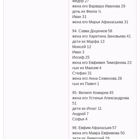
Федор 27
жена его Варвара Иванова 29
дочь их Фекла ½
Иван 31
жена его Марья Афанасьева 31
94. Савва Доценков 58
жена его Харитина Зиновьева 41
дети их Марфа 13
Моисей 12
Иван 3
Иосиф 25
жена его Евфимия Тимофеева 23
сын их Максим 4
Стефан 31
жена его Анна Семенова 28
сын их Павел 1
95. Филипп Комарев 45
жена его Устинья Александрова
51
дети их Игнат 11
Андрей 7
Софья 4
96. Евфим Афанасьев 57
жена его Мавра Евфимова 50
дети их Димитрий 29