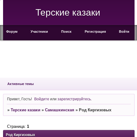
Терские казаки
Форум
Участники
Поиск
Регистрация
Войти
Активные темы
Привет, Гость!
Войдите
или
зарегистрируйтесь
.
»
Терские казаки
»
Самашкинская
»
Род Киргизовых
Страница:
1
Род Киргизовых