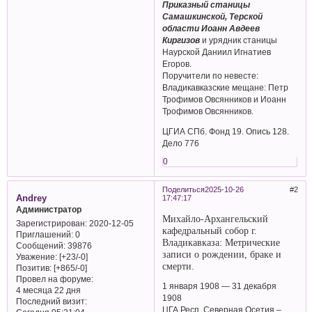
Приказный станицы
Самашкинской, Терской
области Иоанн Авдеев
Киргизов
и урядник станицы
Наурской Даниил Игнатиев
Егоров.
Поручители по невесте:
Владикавказские мещане: Петр
Трофимов Овсянников и Иоанн
Трофимов Овсянников.
ЦГИА СПб. Фонд 19. Опись 128.
Дело 776
0
Поделиться
2025-10-26
2
Andrey
17:47:17
Администратор
Михайло-Архангельский
Зарегистрирован
: 2020-12-05
кафедральный собор г.
Приглашений:
0
Владикавказа: Метрические
Сообщений:
39876
записи о рождении, браке и
Уважение:
[+23/-0]
смерти.
Позитив:
[+865/-0]
Провел на форуме:
1 января 1908 — 31 декабря
4 месяца 22 дня
1908
Последний визит:
ЦГА Респ. Северная Осетия –