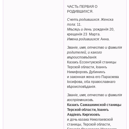
ЧАСТЬ ПЕРВАЯ О
РОДИВШИХСЯ.
Счетъ родившихся. Женска
пола:
11.
Мѣсяцъ и день:
рожденїя 20,
крещенїя 23 Марта.
Имена родившихся:
Анна.
Званіе, имя, отчество и фамилія
родителей, и какого
вѣроисповѣданія.
Казакъ Ессентукской станицы
Терской области, Iоаннъ
Никифоровъ Дубининъ
и законная жена его Параскева
Іосифова, оба православнаго
вѣроисповѣданія.
Званіе, имя, отчество и фамилія
воспріемниковъ.
Казакъ Самашкинской станицы
Терской области, Іоаннъ
Авдіевъ Киргизовъ
и дочь казака Николаевской
станицы, Терской области,