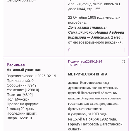
Сегодня 05:21:04
Алания, фонд №296, опись №1,
дело №44, стр. 155
22 Октября 1908 года умерла и
погребена:
Дочь казака станицы
Самашкинской Иоанна Авдеева
Киргизова — Антонина, 2 мес.
,
от несвоевременного рождения.
0
Поделиться
2025-11-24
3
Васильев
15:28:10
Активный участник
МЕТРИЧЕСКАЯ КНИГА
Зарегистрирован
: 2025-02-19
Приглашений:
0
данная Благочиннымъ надъ
Сообщений:
8949
духовенствомъ военно-мѣстныхъ
Уважение:
[+298/-0]
церквей Дагестанской области въ
Позитив:
[+3/-0]
церковь Владикавказскаго военнаго
Пол:
Мужской
госпиталя для записи родившихся,
Провел на форуме:
1 месяц 21 день
бракомъ сочетавшихся
Последний визит:
и умершихъ, на 1903 годъ.
Вчера 16:28:10
№ 157-й 6 Ноября 1902 года.
Городъ Петровскъ Дагестанской
области.