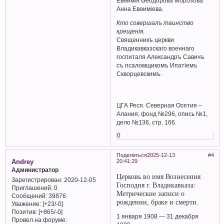
Евѳимія Ѳеодорова Морозова
Анна Евѳиміева.
Кто совершалъ таинство
крещенія.
Священникъ церкви
Владикавказскаго военнаго
госпиталя Александръ Савичъ
съ псаломщикомъ Ипатіемъ
Скворцевскимъ.
ЦГА Респ. Северная Осетия –
Алания, фонд №296, опись №1,
дело №136, стр. 166.
0
Поделиться
2025-12-13
4
Andrey
20:41:29
Администратор
Церковь во имя Вознесения
Зарегистрирован
: 2020-12-05
Господня г. Владикавказа:
Приглашений:
0
Метрические записи о
Сообщений:
39876
рождении, браке и смерти.
Уважение:
[+23/-0]
Позитив:
[+865/-0]
1 января 1908 — 31 декабря
Провел на форуме: