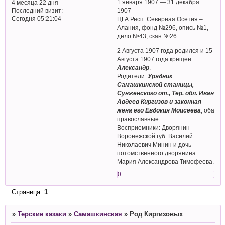
1 января 1907 — 31 декабря
4 месяца 22 дня
Последний визит:
1907
Сегодня 05:21:04
ЦГА Респ. Северная Осетия –
Алания, фонд №296, опись №1,
дело №43, скан №26
2 Августа 1907 года родился и 15
Августа 1907 года крещен
Александр
.
Родители:
Урядник
Самашкинской станицы,
Сунженского от., Тер. обл. Иван
Авдеев Киргизов и законная
жена его Евдокия Моисеева
, оба
православные.
Восприемники: Дворянин
Воронежской губ. Василий
Николаевич Минин и дочь
потомственного дворянина
Мария Александрова Тимофеева.
0
Страница:
1
»
Терские казаки
»
Самашкинская
»
Род Киргизовых