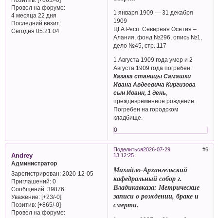
Провел на форуме:
1 января 1909 — 31 декабря
4 месяца 22 дня
1909
Последний визит:
ЦГА Респ. Северная Осетия –
Сегодня 05:21:04
Алания, фонд №296, опись №1,
дело №45, стр. 117
1 Августа 1909 года умер и 2
Августа 1909 года погребен:
Казака станицы Самашки
Ивана Авдеевича Киргизова
сын Иоанн, 1 день
,
преждевременное рождение.
Погребен на городском
кладбище.
0
Поделиться
2026-07-29
6
Andrey
13:12:25
Администратор
Михайло-Архангельский
Зарегистрирован
: 2020-12-05
кафедральный собор г.
Приглашений:
0
Владикавказа: Метрические
Сообщений:
39876
записи о рождении, браке и
Уважение:
[+23/-0]
Позитив:
[+865/-0]
смерти.
Провел на форуме: