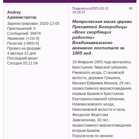
Поделиться
2023-03-12
1
Andrey
19:18:37
Администратор
Метрическая книга церкви
Зарегистрирован
: 2020-12-05
Пресвятой Богородицы
Приглашений:
0
«Всех скорбящих
Сообщений:
39876
радости»
Уважение:
[+23/-0]
Владикавказского
Позитив:
[+865/-0]
военного госпиталя за
Провел на форуме:
1905 год.
4 месяца 22 дня
Последний визит:
18 Февраля 1905 года венчались:
Сегодня 05:21:04
Крестьянин Тверской губернии,
Ржевского уезда, Становской
волости, деревни Гришина,
Михаил Евфимов Михеев, 29 лет,
православного вероисповедания,
первым браком и Крестьянка
Екатеринославской губернии,
Новомосковского уезда,
Николаевской волости и села,
Феодосия Федотова
Завезионова, 30 лет,
православного вероисповедания,
вторым браком.
Поручители по женихе: