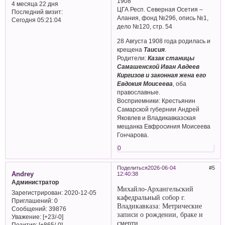
1908
4 месяца 22 дня
ЦГА Респ. Северная Осетия –
Последний визит:
Алания, фонд №296, опись №1,
Сегодня 05:21:04
дело №120, стр. 54
28 Августа 1908 года родилась и
крещена
Таисия
.
Родители:
Казак станицы
Самашенской Иван Авдеев
Киргизов и законная жена его
Евдокия Моисеева
, оба
православные.
Восприемники: Крестьянин
Самарской губернии Андрей
Яковлев и Владикавказская
мещанка Евфросиния Моисеева
Гончарова.
0
Поделиться
2026-06-04
5
Andrey
12:40:38
Администратор
Михайло-Архангельский
Зарегистрирован
: 2020-12-05
кафедральный собор г.
Приглашений:
0
Владикавказа: Метрические
Сообщений:
39876
записи о рождении, браке и
Уважение:
[+23/-0]
смерти.
Позитив:
[+865/-0]