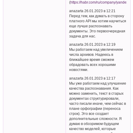
(
https://habr.com/ru/company/yandex/b
anazarta 26.01.2023 в 12:21
Перед тем, как думать в сторону
платного API мы хотим научиться
еще лучше распознавать
документы. Это первоочередная
задача для нас.
anazarta 26.01.2023 в 12:19
Мы работаем над увеличением
числа архивов. Надеюсь в
ближайшее время сможем
обрадовать всех хорошими
новостями.
anazarta 26.01.2023 в 12:17
Мы уже работаем над улучшение
качества распознавания. Как
можно заменить, текст в старых
документах структурировали,
часто писали иначе, чем сейчас в
плане орфографии (переноса
строк). Это все создает
дополнительные сложности. Я
думаю в обозримом будущем
качество моделей, которые