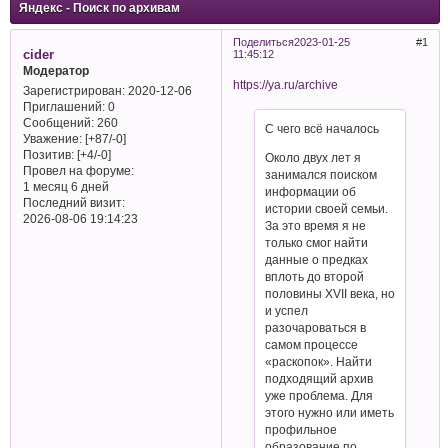
Яндекс - Поиск по архивам
Поделиться
2023-01-25
1
cider
11:45:12
Модератор
https://ya.ru/archive
Зарегистрирован
: 2020-12-06
Приглашений:
0
Сообщений:
260
С чего всё началось
Уважение:
[+87/-0]
Позитив:
[+4/-0]
Около двух лет я
Провел на форуме:
занимался поиском
1 месяц 6 дней
информации об
Последний визит:
истории своей семьи.
2026-08-06 19:14:23
За это время я не
только смог найти
данные о предках
вплоть до второй
половины XVII века, но
и успел
разочароваться в
самом процессе
«раскопок». Найти
подходящий архив
уже проблема. Для
этого нужно или иметь
профильное
образование по