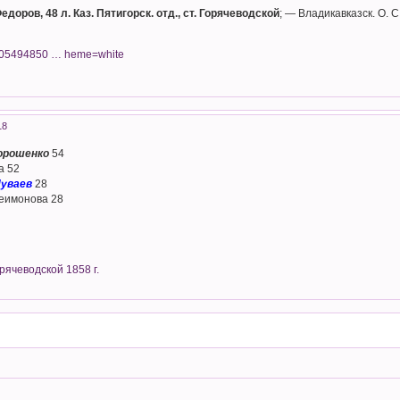
доров, 48 л. Каз. Пятигорск. отд., ст. Горячеводской
; — Владикавказск. О. С.
l01005494850 … heme=white
18
орошенко
54
а 52
уваев
28
еимонова 28
рячеводской 1858 г.