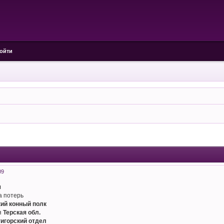
ойти
09
ч
а потерь
кий конный полк
я
Терская обл.
игорский отдел