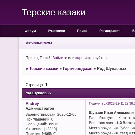
Терские казаки
Форум
Участники
Поиск
Регистрация
В
Активные темы
Привет, Гость!
Войдите
или
зарегистрируйтесь
.
»
Терские казаки
»
Горячеводская
»
Род Шуваевых
Страница:
1
Род Шуваевых
Andrey
Поделиться
2022-12-11 12:38:
Администратор
Шуваев Иван Алексееви
Зарегистрирован
: 2020-12-05
Ранен/контужен. Картотек
Приглашений:
0
Воинская часть
1-й Волгс
Сообщений:
39916
Место рождения. Губерни
Уважение:
[+23/-0]
Место рождения. Уезд
Пят
Позитив:
[+865/-0]