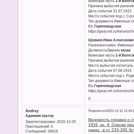
Воинская часть
1-й Волгс
Причина выбытия ранен/к
Дата события 31.07.1915
Место события под с. Сос
Тип документа Именные с
Ст. Горячеводская
https://gwar.mil.ru/heroes
Шуваев Иван Алексееви
Ранен/контужен. Именные
Должность/Звание
казак
Воинская часть
1-й Волгс
Причина выбытия ранен/к
Место выбытия госпиталь
Дата события 07.08.1916
Место события под с. Руд
Тип документа Именные с
Ст. Горячеводская
https://gwar.mil.ru/heroes
0
Andrey
Поделиться
2022-12-11 12:44:
Администратор
Ведомость справок о су
Зарегистрирован
: 2020-12-05
1916, кн. 4: Списки лиц,
Приглашений:
0
наказ., в ст. 233-265 Уст
Сообщений:
39916