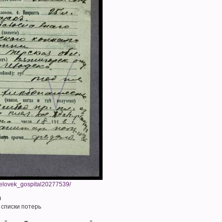
chelovek_gospital20277539/
ч
 списки потерь