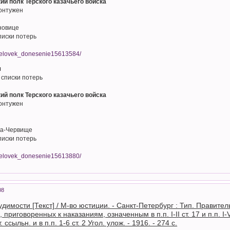
кий полк Терского казачьего войска
онтужен
новице
писки потерь
/chelovek_donesenie15613584/
ч
 списки потерь
кий полк Терского казачьего войска
онтужен
ка-Червище
писки потерь
/chelovek_donesenie15613880/
08
димости [Текст] / М-во юстиции. - Санкт-Петербург : Тип. Правите
 приговоренных к наказаниям, означенным в п.п. I-II ст. 17 и п.п. I-V ст
. ссыльн. и в п.п. 1-6 ст. 2 Угол. улож. - 1916. - 274 с.