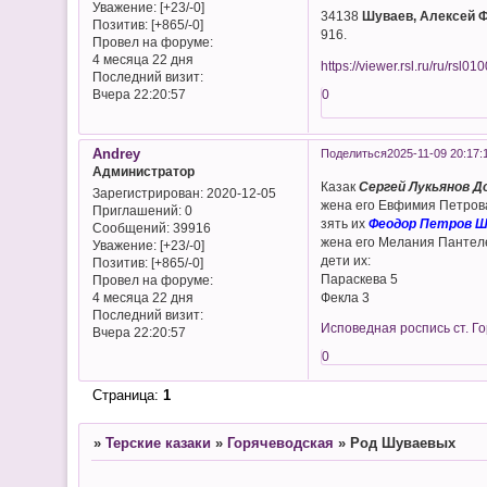
Уважение:
[+23/-0]
34138
Шуваев, Алексей Фе
Позитив:
[+865/-0]
916.
Провел на форуме:
4 месяца 22 дня
https://viewer.rsl.ru/ru/rs
Последний визит:
0
Вчера 22:20:57
Andrey
Поделиться
2025-11-09 20:17:
Администратор
Казак
Сергей Лукьянов Д
Зарегистрирован
: 2020-12-05
жена его Евфимия Петров
Приглашений:
0
зять их
Феодор Петров Ш
Сообщений:
39916
жена его Мелания Пантел
Уважение:
[+23/-0]
дети их:
Позитив:
[+865/-0]
Параскева 5
Провел на форуме:
Фекла 3
4 месяца 22 дня
Последний визит:
Исповедная роспись ст. Го
Вчера 22:20:57
0
Страница:
1
»
Терские казаки
»
Горячеводская
»
Род Шуваевых