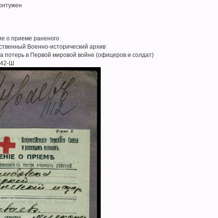
онтужен
ие о приеме раненого
рственный Военно-исторический архив
а потерь в Первой мировой войне (офицеров и солдат)
942-Ш