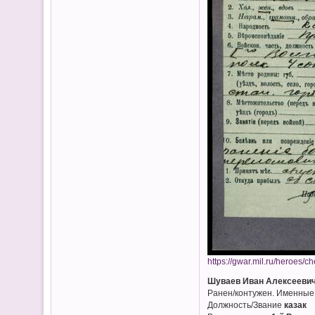
https://gwar.mil.ru/heroes/
Шуваев Иван Алексееви
Ранен/контужен. Именные
Должность/Звание
казак