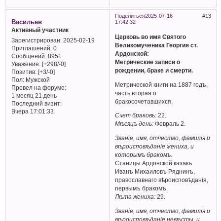
Поделиться
2025-07-16
13
Васильев
17:42:32
Активный участник
Церковь во имя Святого
Зарегистрирован
: 2025-02-19
Великомученика Георгия ст.
Приглашений:
0
Ардонской:
Сообщений:
8951
Метрические записи о
Уважение:
[+298/-0]
рождении, браке и смерти.
Позитив:
[+3/-0]
Пол:
Мужской
Метрической книги на 1887 годъ,
Провел на форуме:
часть вторая о
1 месяц 21 день
бракосочетавшихся.
Последний визит:
Вчера 17:01:33
Счет браковъ:
22.
Мѣсяцъ день:
Февраль 2.
Званіе, имя, отчество, фамилія и
вѣроисповѣданіе жениха, и
которымъ бракомъ.
Станицы Ардонской казакъ
Иванъ Михаиловъ Ряднинъ,
православнаго вѣроисповѣданія,
первымъ бракомъ.
Лѣта жениха:
29.
Званіе, имя, отчество, фамилія и
вѣроисповѣданіе невѣсты, и