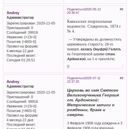
Поделиться
2025-05-12
8
Andrey
20:36:47
Администратор
Кавказские епархиальные
Зарегистрирован
: 2020-12-05
ведомости. Ставрополь, 1874 г.
Приглашений:
0
№ 4.
Сообщений:
39916
Уважение:
[+23/-0]
— Утверждены въ должностяхъ
Позитив:
[+865/-0]
церковныхъ старостъ: 28-го
Провел на форуме:
января,
казакъ Онуфрій Галичъ
4 месяца 22 дня
къ Георгіевской церкви
стан.
Последний визит:
Ардонской
, на 1-е трехлѣтiе;
Сегодня 01:26:51
0
Поделиться
2025-07-11
9
Andrey
22:37:25
Администратор
Церковь во имя Святого
Зарегистрирован
: 2020-12-05
Великомученика Георгия
Приглашений:
0
ст. Ардонской:
Сообщений:
39916
Метрические записи о
Уважение:
[+23/-0]
рождении, браке и
Позитив:
[+865/-0]
смерти.
Провел на форуме:
4 месяца 22 дня
3 Февраля 1906 года рождена и 3
Последний визит:
Февраля 1906 года крещена