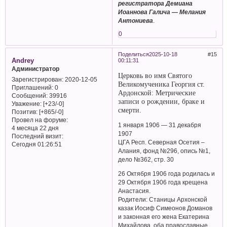
регистратора Демиана
Иоаннова Галича — Мелания
Антониева
.
0
Поделиться
2025-10-18
15
Andrey
00:11:31
Администратор
Церковь во имя Святого
Зарегистрирован
: 2020-12-05
Великомученика Георгия ст.
Приглашений:
0
Ардонской: Метрические
Сообщений:
39916
записи о рождении, браке и
Уважение:
[+23/-0]
смерти.
Позитив:
[+865/-0]
Провел на форуме:
1 января 1906 — 31 декабря
4 месяца 22 дня
1907
Последний визит:
ЦГА Респ. Северная Осетия –
Сегодня 01:26:51
Алания, фонд №296, опись №1,
дело №362, стр. 30
26 Октября 1906 года родилась и
29 Октября 1906 года крещена
Анастасия.
Родители: Станицы Архонской
казак Иосиф Симеонов Доманов
и законная его жена Екатерина
Михайлова, оба православные.