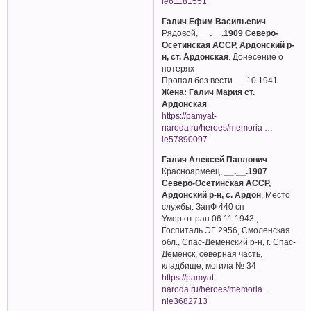
ie61181551
Галич Ефим Васильевич
Рядовой,
__.__.1909 Северо-
Осетинская АССР, Ардонский р-
н, ст. Ардонская
. Донесение о
потерях
Пропал без вести __.10.1941
Жена: Галич Мария ст.
Ардонская
https://pamyat-
naroda.ru/heroes/memoria …
ie57890097
Галич Алексей Павлович
Красноармеец,
__.__.1907
Северо-Осетинская АССР,
Ардонский р-н, с. Ардон
, Место
службы: ЗапФ 440 сп
Умер от ран 06.11.1943 ,
Госпиталь ЭГ 2956, Смоленская
обл., Спас-Деменский р-н, г. Спас-
Деменск, северная часть,
кладбище, могила № 34
https://pamyat-
naroda.ru/heroes/memoria …
nie3682713