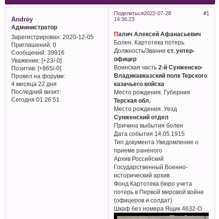
Поделиться
2022-07-28
1
Andrey
14:36:23
Администратор
П
алич Алексей Афанасьевич
Зарегистрирован
: 2020-12-05
Болен. Картотека потерь
Приглашений:
0
Должность/Звание
ст. унтер-
Сообщений:
39916
офицер
Уважение:
[+23/-0]
Воинская часть
2-й Сунженско-
Позитив:
[+865/-0]
Владикавказский полк Терского
Провел на форуме:
казачьего войска
4 месяца 22 дня
Последний визит:
Место рождения. Губерния
Сегодня 01:26:51
Терская обл.
Место рождения. Уезд
Сунженский отдел
Причина выбытия болен
Дата события 14.05.1915
Тип документа Уведомление о
приеме раненого
Архив Российский
Государственный Военно-
исторический архив
Фонд Картотека бюро учета
потерь в Первой мировой войне
(офицеров и солдат)
Шкаф без номера Ящик 4632-О