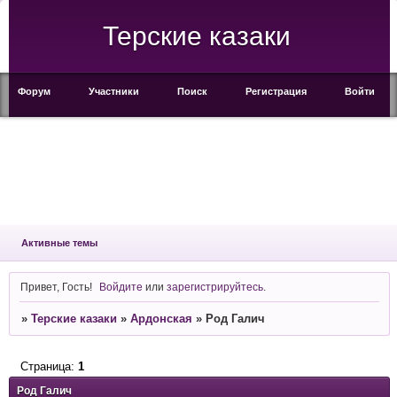
Терские казаки
Форум
Участники
Поиск
Регистрация
Войти
Активные темы
Привет, Гость!
Войдите
или
зарегистрируйтесь
.
»
Терские казаки
»
Ардонская
»
Род Галич
Страница:
1
Род Галич