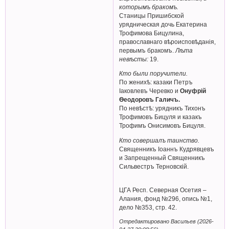
которымъ бракомъ.
Станицы Пришибской
урядническая дочь Екатерина
Трофимова Бицулина,
православнаго вѣроисповѣданія,
первымъ бракомъ.
Лѣта
невѣсты:
19.
Кто были поручители.
По женихѣ: казаки Петръ
Iаковлевъ Черевко и
Онуфрiй
Ѳеодоровъ Галичъ.
По невѣстѣ: урядникъ Тихонъ
Трофимовъ Бицуля и казакъ
Трофимъ Онисимовъ Бицуля.
Кто совершалъ таинство.
Священникъ Іоаннъ Кудрявцевъ
и Запрещенный Священникъ
Сильвестръ Терновскій.
ЦГА Респ. Северная Осетия –
Алания, фонд №296, опись №1,
дело №353, стр. 42.
Отредактировано Васильев (2026-