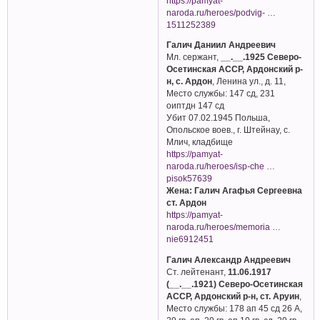
https://pamyat-
naroda.ru/heroes/podvig- …
1511252389
Галич Даниил Андреевич
Мл. сержант,
__.__.1925 Северо-
Осетинская АССР, Ардонский р-
н, с. Ардон
, Ленина ул., д. 11,
Место службы: 147 сд, 231
оиптдн 147 сд
Убит 07.02.1945 Польша,
Опольское воев., г. Штейнау, с.
Млич, кладбище
https://pamyat-
naroda.ru/heroes/isp-che …
pisok57639
Жена: Галич Агафья Сергеевна
ст. Ардон
https://pamyat-
naroda.ru/heroes/memoria …
nie6912451
Галич Александр Андреевич
Ст. лейтенант,
11.06.1917
(__.__.1921) Северо-Осетинская
АССР, Ардонский р-н, ст. Аруин
,
Место службы: 178 ап 45 сд 26 А,