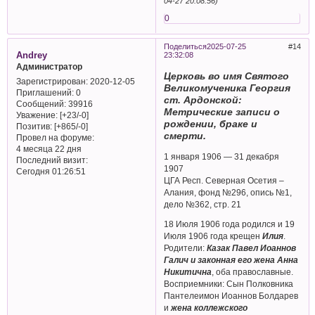
04-27 20:08:56)
0
Поделиться
2025-07-25
14
Andrey
23:32:08
Администратор
Церковь во имя Святого
Зарегистрирован
: 2020-12-05
Великомученика Георгия
Приглашений:
0
ст. Ардонской:
Сообщений:
39916
Метрические записи о
Уважение:
[+23/-0]
рождении, браке и
Позитив:
[+865/-0]
смерти.
Провел на форуме:
4 месяца 22 дня
1 января 1906 — 31 декабря
Последний визит:
1907
Сегодня 01:26:51
ЦГА Респ. Северная Осетия –
Алания, фонд №296, опись №1,
дело №362, стр. 21
18 Июля 1906 года родился и 19
Июля 1906 года крещен
Илия
.
Родители:
Казак Павел Иоаннов
Галич и законная его жена Анна
Никитична
, оба православные.
Восприемники: Сын Полковника
Пантелеимон Иоаннов Болдарев
и
жена коллежского