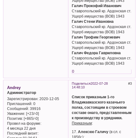
Ущерб имущества (ВОВ) 1943
Галич Прокофий Иванович
Ставропольский кр. Ардонская ст.
Ущерб имущества (ВОВ) 1943
Галич Стени Ивановна
Ставропольский кр. Ардонская ст.
Ущерб имущества (ВОВ) 1943
Галич Трофим Георгиевич
Ставропольский кр. Ардонская ст.
Ущерб имущества (ВОВ) 1943
Галич Федора Гавриловна
Ставропольский кр. Ардонская ст.
Ущерб имущества (ВОВ) 1943
0
Поделиться
2022-07-28
3
Andrey
14:48:10
Администратор
Список приказным 1-го
Зарегистрирован
: 2020-12-05
Владикавказского казачьего
Приглашений:
0
полка, состоящим в строевом
Сообщений:
39916
составе онаго, представленным
Уважение:
[+23/-0]
к производству в урядники.
Позитив:
[+865/-0]
Приказным
:
Провел на форуме:
4 месяца 22 дня
17.
Алекскю Галичу
(в сл. с
Последний визит:
1856г.);