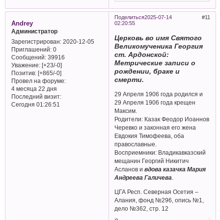
Поделиться
2025-07-14
11
Andrey
02:20:55
Администратор
Церковь во имя Святого
Зарегистрирован
: 2020-12-05
Великомученика Георгия
Приглашений:
0
ст. Ардонской:
Сообщений:
39916
Метрические записи о
Уважение:
[+23/-0]
рождении, браке и
Позитив:
[+865/-0]
смерти.
Провел на форуме:
4 месяца 22 дня
29 Апреля 1906 года родился и
Последний визит:
29 Апреля 1906 года крещен
Сегодня 01:26:51
Максим.
Родители: Казак Феодор Иоаннов
Черевко и законная его жена
Евдокия Тимофеева, оба
православные.
Восприемники: Владикавказский
мещанин Георгий Никитич
Асланов и
вдова казачка Мария
Андреева Галичева
.
ЦГА Респ. Северная Осетия –
Алания, фонд №296, опись №1,
дело №362, стр. 12