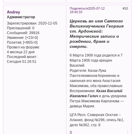
Поделиться
2025-07-12
10
Andrey
18:40:33
Администратор
Церковь во имя Святого
Зарегистрирован
: 2020-12-05
Великомученика Георгия
Приглашений:
0
ст. Ардонской:
Сообщений:
39916
Метрические записи о
Уважение:
[+23/-0]
рождении, браке и
Позитив:
[+865/-0]
смерти.
Провел на форуме:
4 месяца 22 дня
6 Марта 1906 года родился и 7
Последний визит:
Марта 1906 года крещен
Сегодня 01:26:51
Василий.
Родители: Казак Лука
Пантелеимонов Корниенко и
законная его жена Анастасия
Максимова, оба православные.
Восприемники:
Казак Василий
Иаковлев Галич
и дочь урядника
Петра Максимова Карпачова —
девица Мария.
ЦГА Респ. Северная Осетия –
Алания, фонд №296, опись №1,
дело №362, стр. 8
0