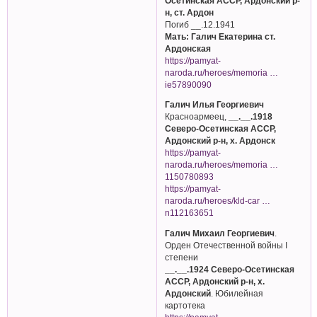
Осетинская АССР, Ардонский р-
н, ст. Ардон
Погиб __.12.1941
Мать: Галич Екатерина ст.
Ардонская
https://pamyat-
naroda.ru/heroes/memoria …
ie57890090
Галич Илья Георгиевич
Красноармеец,
__.__.1918
Северо-Осетинская АССР,
Ардонский р-н, х. Ардонск
https://pamyat-
naroda.ru/heroes/memoria …
1150780893
https://pamyat-
naroda.ru/heroes/kld-car …
n112163651
Галич Михаил Георгиевич
.
Орден Отечественной войны I
степени
__.__.1924 Северо-Осетинская
АССР, Ардонский р-н, х.
Ардонский
. Юбилейная
картотека