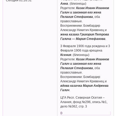
Сегодня 01:26:51
Анна
. (близнецы)
Родители:
Казак Иоанн Иоаннов
Галич и законная его жена
Пелагия Стефанова
, оба
православные.
Восприемники: Бомбардир
Александр Никитич Кривенец и
жена казака Григория Петрова
Галича — Мария Стефанова
.
3 Февраля 1906 года рождена и 3
Февраля 1906 года крещена
Ксения
. (близнецы)
Родители:
Казак Иоанн Иоаннов
Галич и законная его жена
Пелагия Стефанова
, оба
православные.
Восприемники: Бомбардир
Александр Никитич Кривенец и
вдова казачка Мария Андреева
Галич
.
ЦГА Респ. Северная Осетия –
Алания, фонд №296, опись №1,
дело №362, стр. 3
0