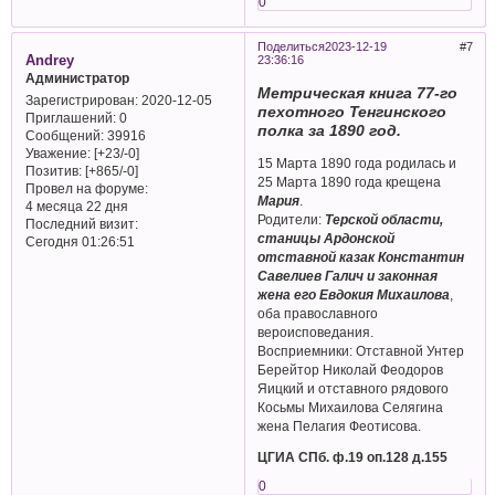
0
Поделиться
2023-12-19
7
Andrey
23:36:16
Администратор
Метрическая книга 77-го
Зарегистрирован
: 2020-12-05
пехотного Тенгинского
Приглашений:
0
полка за 1890 год.
Сообщений:
39916
Уважение:
[+23/-0]
15 Марта 1890 года родилась и
Позитив:
[+865/-0]
25 Марта 1890 года крещена
Провел на форуме:
Мария
.
4 месяца 22 дня
Родители:
Терской области,
Последний визит:
станицы Ардонской
Сегодня 01:26:51
отставной казак Константин
Савелиев Галич и законная
жена его Евдокия Михаилова
,
оба православного
вероисповедания.
Восприемники: Отставной Унтер
Берейтор Николай Феодоров
Яицкий и отставного рядового
Косьмы Михаилова Селягина
жена Пелагия Феотисова.
ЦГИА СПб. ф.19 оп.128 д.155
0