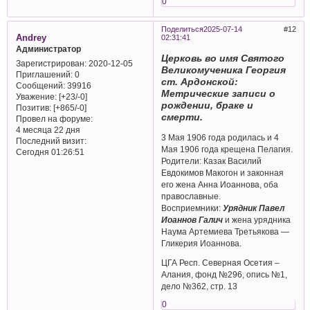
0
Поделиться
2025-07-14
12
Andrey
02:31:41
Администратор
Церковь во имя Святого
Зарегистрирован
: 2020-12-05
Великомученика Георгия
Приглашений:
0
ст. Ардонской:
Сообщений:
39916
Метрические записи о
Уважение:
[+23/-0]
рождении, браке и
Позитив:
[+865/-0]
смерти.
Провел на форуме:
4 месяца 22 дня
3 Мая 1906 года родилась и 4
Последний визит:
Мая 1906 года крещена Пелагия.
Сегодня 01:26:51
Родители: Казак Василий
Евдокимов Макогон и законная
его жена Анна Иоаннова, оба
православные.
Восприемники:
Урядник Павел
Иоаннов Галич
и жена урядника
Наума Артемиева Третьякова —
Гликерия Иоаннова.
ЦГА Респ. Северная Осетия –
Алания, фонд №296, опись №1,
дело №362, стр. 13
0