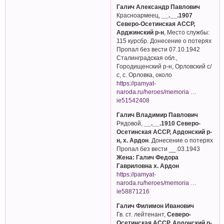
Галич Александр Павлович
Красноармеец,
__.__.1907
Северо-Осетинская АССР,
Арджинский р-н
, Место службы:
115 курсбр. Донесение о потерях
Пропал без вести 07.10.1942
Сталинградская обл.,
Городищенский р-н, Орловский с/
с, с. Орловка, около
https://pamyat-
naroda.ru/heroes/memoria …
ie51542408
Галич Владимир Павлович
Рядовой,
__.__.1910 Северо-
Осетинская АССР, Ардонский р-
н, х. Ардон
. Донесение о потерях
Пропал без вести __.03.1943
Жена: Галич Федора
Гавриловна х. Ардон
https://pamyat-
naroda.ru/heroes/memoria …
ie58871216
Галич Филимон Иванович
Гв. ст. лейтенант,
Северо-
Осетинская АССР, Ардонский р-