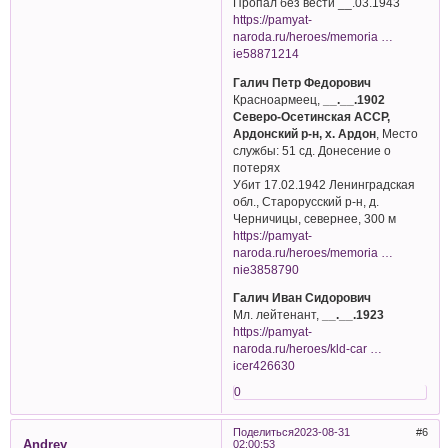
Пропал без вести __.03.1943
https://pamyat-
naroda.ru/heroes/memoria …
ie58871214
Галич Петр Федорович
Красноармеец,
__.__.1902
Северо-Осетинская АССР,
Ардонский р-н, х. Ардон
, Место
службы: 51 сд. Донесение о
потерях
Убит 17.02.1942 Ленинградская
обл., Старорусский р-н, д.
Черничицы, севернее, 300 м
https://pamyat-
naroda.ru/heroes/memoria …
nie3858790
Галич Иван Сидорович
Мл. лейтенант,
__.__.1923
https://pamyat-
naroda.ru/heroes/kld-car …
icer426630
0
Поделиться
2023-08-31
6
Andrey
02:00:53