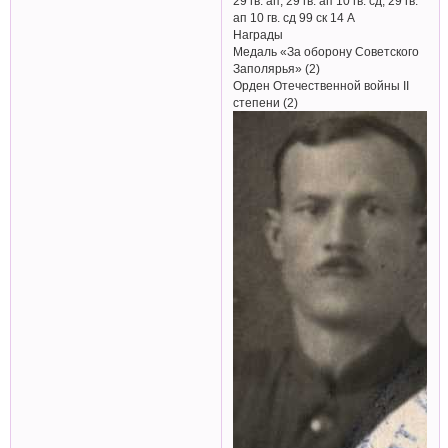
29 гв. ап, 29 гв. ап 10 гв. сд, 29 гв.
ап 10 гв. сд 99 ск 14 А
Награды
Медаль «За оборону Советского
Заполярья» (2)
Орден Отечественной войны II
степени (2)