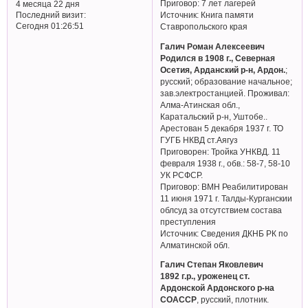
Приговор: 7 лет лагерей
4 месяца 22 дня
Последний визит:
Источник: Книга памяти
Сегодня 01:26:51
Ставропольского края
Галич Роман Алексеевич
Родился в 1908 г., Северная
Осетия, Арданский р-н, Ардон.
;
русский; образование начальное;
зав.электростанцией. Проживал:
Алма-Атинская обл.,
Каратальский р-н, Уштобе..
Арестован 5 декабря 1937 г. ТО
ГУГБ НКВД ст.Аягуз
Приговорен: Тройка УНКВД. 11
февраля 1938 г., обв.: 58-7, 58-10
УК РСФСР.
Приговор: ВМН Реабилитирован
11 июня 1971 г. Талды-Курганскии
облсуд за отсутствием состава
преступления
Источник: Сведения ДКНБ РК по
Алматинской обл.
Галич Степан Яковлевич
1892 г.р., уроженец ст.
Ардонской Ардонского р-на
СОАССР
, русский, плотник.