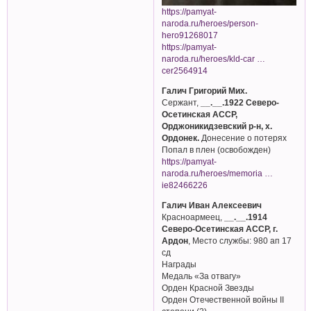
https://pamyat-
naroda.ru/heroes/person-
hero91268017
https://pamyat-
naroda.ru/heroes/kld-car …
cer2564914
Галич Григорий Мих.
Сержант,
__.__.1922 Северо-
Осетинская АССР,
Орджоникидзевский р-н, х.
Ордонек.
Донесение о потерях
Попал в плен (освобожден)
https://pamyat-
naroda.ru/heroes/memoria …
ie82466226
Галич Иван Алексеевич
Красноармеец,
__.__.1914
Северо-Осетинская АССР, г.
Ардон
, Место службы: 980 ап 17
сд
Награды
Медаль «За отвагу»
Орден Красной Звезды
Орден Отечественной войны II