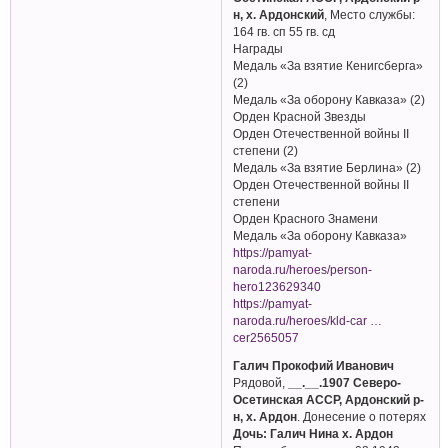
н, х. Ардонский
, Место службы:
164 гв. сп 55 гв. сд
Награды
Медаль «За взятие Кенигсберга»
(2)
Медаль «За оборону Кавказа» (2)
Орден Красной Звезды
Орден Отечественной войны II
степени (2)
Медаль «За взятие Берлина» (2)
Орден Отечественной войны II
степени
Орден Красного Знамени
Медаль «За оборону Кавказа»
https://pamyat-
naroda.ru/heroes/person-
hero123629340
https://pamyat-
naroda.ru/heroes/kld-car …
cer2565057
Галич Прокофий Иванович
Рядовой,
__.__.1907 Северо-
Осетинская АССР, Ардонский р-
н, х. Ардон
. Донесение о потерях
Дочь: Галич Нина х. Ардон