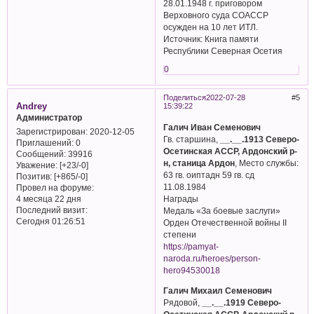
28.01.1948 г. приговором
Верховного суда СОАССР
осужден на 10 лет ИТЛ.
Источник: Книга памяти
Республики Северная Осетия
0
Поделиться
2022-07-28
5
Andrey
15:39:22
Администратор
Галич Иван Семенович
Зарегистрирован
: 2020-12-05
Гв. старшина,
__.__.1913 Северо-
Приглашений:
0
Осетинская АССР, Ардонский р-
Сообщений:
39916
н, станица Ардон
, Место службы:
Уважение:
[+23/-0]
63 гв. оиптадн 59 гв. сд
Позитив:
[+865/-0]
11.08.1984
Провел на форуме:
Награды
4 месяца 22 дня
Последний визит:
Медаль «За боевые заслуги»
Сегодня 01:26:51
Орден Отечественной войны II
степени
https://pamyat-
naroda.ru/heroes/person-
hero94530018
Галич Михаил Семенович
Рядовой,
__.__.1919 Северо-