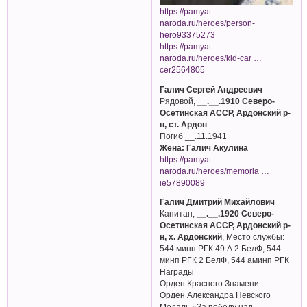
https://pamyat-
naroda.ru/heroes/person-
hero93375273
https://pamyat-
naroda.ru/heroes/kld-car …
cer2564805
Галич Сергей Андреевич
Рядовой,
__.__.1910 Северо-
Осетинская АССР, Ардонский р-
н, ст. Ардон
Погиб __.11.1941
Жена: Галич Акулина
https://pamyat-
naroda.ru/heroes/memoria …
ie57890089
Галич Дмитрий Михайлович
Капитан,
__.__.1920 Северо-
Осетинская АССР, Ардонский р-
н, х. Ардонский
, Место службы:
544 минп РГК 49 А 2 БелФ, 544
минп РГК 2 БелФ, 544 аминп РГК
Награды
Орден Красного Знамени
Орден Александра Невского
Медаль «За победу над