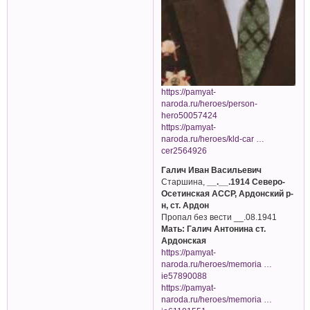
https://pamyat-
naroda.ru/heroes/person-
hero50057424
https://pamyat-
naroda.ru/heroes/kld-car …
cer2564926
Галич Иван Васильевич
Старшина,
__.__.1914 Северо-
Осетинская АССР, Ардонский р-
н, ст. Ардон
Пропал без вести __.08.1941
Мать: Галич Антонина ст.
Ардонская
https://pamyat-
naroda.ru/heroes/memoria …
ie57890088
https://pamyat-
naroda.ru/heroes/memoria …