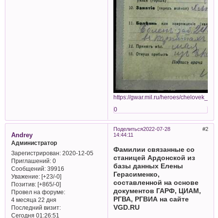
https://gwar.mil.ru/heroes/chelovek_go
0
Поделиться
2022-07-28
2
Andrey
14:44:11
Администратор
Фамилии связанные со
Зарегистрирован
: 2020-12-05
станицей Ардонской из
Приглашений:
0
базы данных Елены
Сообщений:
39916
Герасименко,
Уважение:
[+23/-0]
составленной на основе
Позитив:
[+865/-0]
документов ГАРФ, ЦИАМ,
Провел на форуме:
РГВА, РГВИА на сайте
4 месяца 22 дня
VGD.RU
Последний визит:
Сегодня 01:26:51