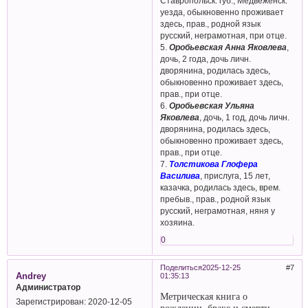
Ставропольск. губ., Медвеженск.
уезда, обыкновенно проживает
здесь, прав., родной язык
русский, неграмотная, при отце.
5.
Оробьевская Анна Яковлева
,
дочь, 2 года, дочь личн.
дворянина, родилась здесь,
обыкновенно проживает здесь,
прав., при отце.
6.
Оробьевская Ульяна
Яковлева
, дочь, 1 год, дочь личн.
дворянина, родилась здесь,
обыкновенно проживает здесь,
прав., при отце.
7.
Толстикова Глофера
Василива
, прислуга, 15 лет,
казачка, родилась здесь, врем.
пребыв., прав., родной язык
русский, неграмотная, няня у
хозяина.
0
Поделиться
2025-12-25
7
Andrey
01:35:13
Администратор
Метрическая книга о
Зарегистрирован
: 2020-12-05