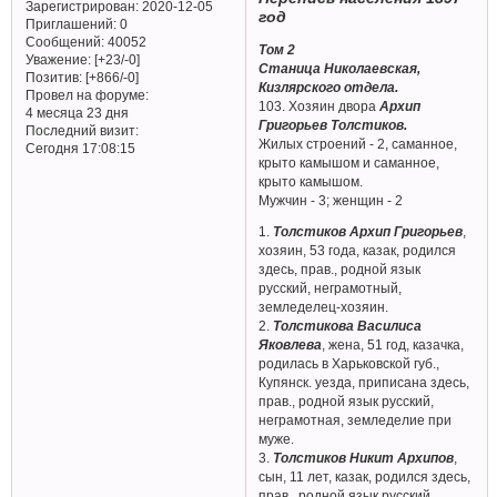
Зарегистрирован
: 2020-12-05
год
Приглашений:
0
Сообщений:
40052
Том 2
Уважение:
[+23/-0]
Станица Николаевская,
Позитив:
[+866/-0]
Кизлярского отдела.
Провел на форуме:
103. Хозяин двора
Архип
4 месяца 23 дня
Григорьев Толстиков.
Последний визит:
Жилых строений - 2, саманное,
Сегодня 17:08:15
крыто камышом и саманное,
крыто камышом.
Мужчин - 3; женщин - 2
1.
Толстиков Архип Григорьев
,
хозяин, 53 года, казак, родился
здесь, прав., родной язык
русский, неграмотный,
земледелец-хозяин.
2.
Толстикова Василиса
Яковлева
, жена, 51 год, казачка,
родилась в Харьковской губ.,
Купянск. уезда, приписана здесь,
прав., родной язык русский,
неграмотная, земледелие при
муже.
3.
Толстиков Никит Архипов
,
сын, 11 лет, казак, родился здесь,
прав., родной язык русский,