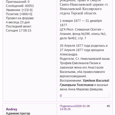
рождении, браке и смерти
Приглашений:
0
Свято-Николаевской церкви ст.
Сообщений:
40052
Николаевской Кизлярского
Уважение:
[+23/-0]
отдела Терской области.
Позитив:
[+866/-0]
Провел на форуме:
1 января 1877 — 31 декабря
4 месяца 23 дня
1877
Последний визит:
ЦГА Респ. Северная Осетия –
Сегодня 17:08:15
Алания, фонд №296, опись №1,
дело №462, стр. 7
26 Апреля 1877 года родилась и
27 Апреля 1877 года крещена
Александра.
Родители: Ст. Николаевской казак
Трофим Емелианов Пизик и
законная жена его Анастасия
Васильева, оба православного
вероисповедания.
Восприемники:
Урядник Василий
Григорьев Толстиков
и казачья
жена Анна Маркова Шивцова.
0
Поделиться
2026-01-06
8
Andrey
14:55:25
Администратор