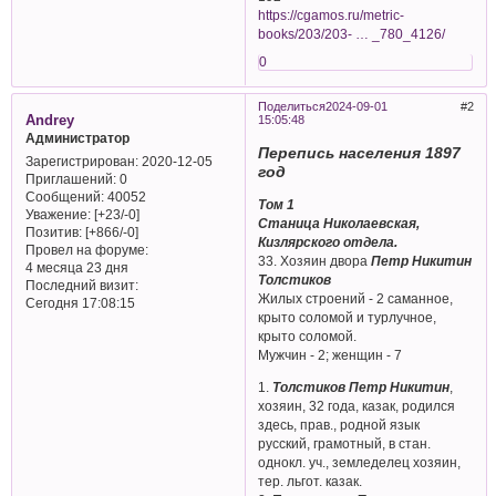
https://cgamos.ru/metric-
books/203/203- … _780_4126/
0
Поделиться
2024-09-01
2
Andrey
15:05:48
Администратор
Перепись населения 1897
Зарегистрирован
: 2020-12-05
год
Приглашений:
0
Сообщений:
40052
Том 1
Уважение:
[+23/-0]
Станица Николаевская,
Позитив:
[+866/-0]
Кизлярского отдела.
Провел на форуме:
33. Хозяин двора
Петр Никитин
4 месяца 23 дня
Толстиков
Последний визит:
Жилых строений - 2 саманное,
Сегодня 17:08:15
крыто соломой и турлучное,
крыто соломой.
Мужчин - 2; женщин - 7
1.
Толстиков Петр Никитин
,
хозяин, 32 года, казак, родился
здесь, прав., родной язык
русский, грамотный, в стан.
однокл. уч., земледелец хозяин,
тер. льгот. казак.