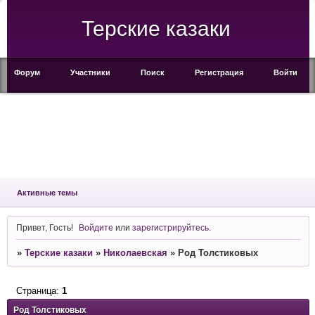
Терские казаки
Форум
Участники
Поиск
Регистрация
Войти
Активные темы
Привет, Гость!
Войдите
или
зарегистрируйтесь
.
»
Терские казаки
»
Николаевская
»
Род Толстиковых
Страница:
1
Род Толстиковых