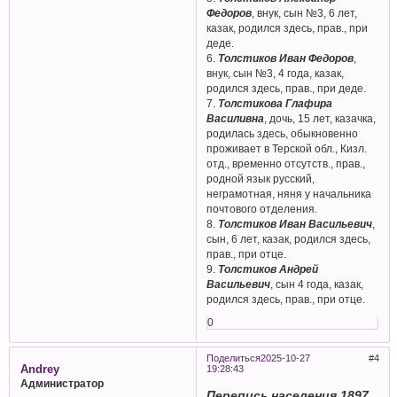
Федоров
, внук, сын №3, 6 лет,
казак, родился здесь, прав., при
деде.
6.
Толстиков Иван Федоров
,
внук, сын №3, 4 года, казак,
родился здесь, прав., при деде.
7.
Толстикова Глафира
Василивна
, дочь, 15 лет, казачка,
родилась здесь, обыкновенно
проживает в Терской обл., Кизл.
отд., временно отсутств., прав.,
родной язык русский,
неграмотная, няня у начальника
почтового отделения.
8.
Толстиков Иван Васильевич
,
сын, 6 лет, казак, родился здесь,
прав., при отце.
9.
Толстиков Андрей
Васильевич
, сын 4 года, казак,
родился здесь, прав., при отце.
0
Поделиться
2025-10-27
4
Andrey
19:28:43
Администратор
Перепись населения 1897