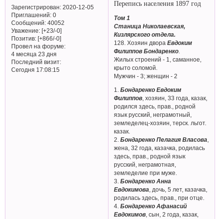
Перепись населения 1897 год
Зарегистрирован
: 2020-12-05
Приглашений:
0
Том 1
Сообщений:
40052
Станица Николаевская,
Уважение:
[+23/-0]
Кизлярского отдела.
Позитив:
[+866/-0]
128. Хозяин двора
Евдоким
Провел на форуме:
Филиппов Бондаренко
.
4 месяца 23 дня
Жилых строений - 1, саманное,
Последний визит:
крыто соломой.
Сегодня 17:08:15
Мужчин - 3; женщин - 2
1.
Бондаренко Евдоким
Филиппов
, хозяин, 33 года, казак,
родился здесь, прав., родной
язык русский, неграмотный,
земледелец-хозяин, терск. льгот.
казак.
2.
Бондаренко Пелагия Власова
,
жена, 32 года, казачка, родилась
здесь, прав., родной язык
русский, неграмотная,
земледелие при муже.
3.
Бондаренко Анна
Евдокимова
, дочь, 5 лет, казачка,
родилась здесь, прав., при отце.
4.
Бондаренко Афанасий
Евдокимов
, сын, 2 года, казак,