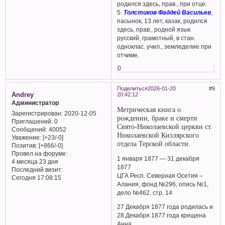
родился здесь, прав., при отце.
5.
Толстиков Фаддей Васильев
,
пасынок, 13 лет, казак, родился
здесь, прав., родной язык
русский, грамотный, в стан.
одноклас. учил., земледелие при
отчиме.
0
Поделиться
2026-01-20
9
Andrey
20:42:12
Администратор
Метрическая книга о
Зарегистрирован
: 2020-12-05
рождении, браке и смерти
Приглашений:
0
Свято-Николаевской церкви ст.
Сообщений:
40052
Николаевской Кизлярского
Уважение:
[+23/-0]
отдела Терской области.
Позитив:
[+866/-0]
Провел на форуме:
1 января 1877 — 31 декабря
4 месяца 23 дня
1877
Последний визит:
ЦГА Респ. Северная Осетия –
Сегодня 17:08:15
Алания, фонд №296, опись №1,
дело №462, стр. 14
27 Декабря 1877 года родилась и
28 Декабря 1877 года крещена
Анна.