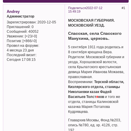
Поделиться
2022-07-12
1
Andrey
15:49:19
Администратор
МОСКОВСКАЯ ГУБЕРНИЯ.
Зарегистрирован
: 2020-12-05
МОСКОВСКИЙ УЕЗД.
Приглашений:
0
Сообщений:
40052
Спасская, села Спасского
Уважение:
[+23/-0]
Манухина, церковь.
Позитив:
[+866/-0]
Провел на форуме:
5 сентября 1911 года родилась и
4 месяца 23 дня
8 сентября крещена Вера.
Последний визит:
Родители: Московской губернии и
Сегодня 17:08:15
уезда, Хорошовской волости,
села Крылатского крестьянская
девица Мария Иванова Можаева,
православная.
Восприемники:
Терской области,
Кизлярского отдела, станицы
Николаевки казак Фадей
Васильев Толст
я
ков
и того же
отдела, станицы Калиновской
казачка Мария Потапова
Кудрявцева.
Главархив Москвы, Фонд №203,
опись №780, ед. хр. 4126, стр.
192