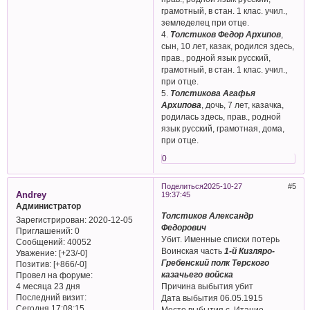
грамотный, в стан. 1 клас. учил.,
земледелец при отце.
4.
Толстиков Федор Архипов
,
сын, 10 лет, казак, родился здесь,
прав., родной язык русский,
грамотный, в стан. 1 клас. учил.,
при отце.
5.
Толстикова Агафья
Архипова
, дочь, 7 лет, казачка,
родилась здесь, прав., родной
язык русский, грамотная, дома,
при отце.
0
Поделиться
2025-10-27
5
Andrey
19:37:45
Администратор
Толстиков Александр
Зарегистрирован
: 2020-12-05
Федорович
Приглашений:
0
Убит. Именные списки потерь
Сообщений:
40052
Воинская часть
1-й Кизляро-
Уважение:
[+23/-0]
Гребенский полк Терского
Позитив:
[+866/-0]
казачьего войска
Провел на форуме:
Причина выбытия убит
4 месяца 23 дня
Последний визит:
Дата выбытия 06.05.1915
Сегодня 17:08:15
Место выбытия с. Итацио