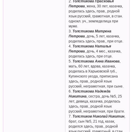
2.
Толстикова Прасковья
Петрова
, жена, 30 лет, казачка,
родилась здесь, прав., родной
язык русский, грамотная, в стан.
однокл. уч., земледелица при
муже.
3.
Толстикова Матрена
Петрова
, дочь, 5 лет, казачка,
родилась здесь, прав., при отце.
4.
Толстикова Наталья
Петрова
, дочь, 4 мес., казачка,
родилась здесь, при отце.
5.
Толстикова Анна Иванова
,
мать, 60 лет, вдова, казачка,
родилась в Харьковской губ.,
Купинского уезда, приписана
здесь, прав., родной язык
русский, неграмотная, при сыне.
6.
Толстикова Надежда
Никитина
, сестра, дочь №5, 25
лет, девица, казачка, родилась
здесь, прав., родной язык
русский, неграмотная, при брате.
7.
Толстиков Николай Никитин
,
брат, сын №5, 21 год, казак,
родился здесь, прав., родной
язык русский, грамотный, в стан.