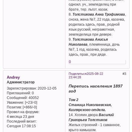
однокл. уч., земледелец при
брате, тер. льгот. казак.
8.
Толстикова Анна Трофимова
,
сноха, жена №7, 22 года, казачка,
родилась здесь, прав., родной
язык русский, неграмотная,
земледелица при девере.
9.
Толстикова Анисья
Николаева
, племянница, дочь
№7, 1 год, казачка, родилась
здесь, прав., при дяде.
0
Поделиться
2025-08-22
3
Andrey
23:44:28
Администратор
Перепись населения 1897
Зарегистрирован
: 2020-12-05
год
Приглашений:
0
Сообщений:
40052
Том 2
Уважение:
[+23/-0]
Станица Николаевская,
Позитив:
[+866/-0]
Кизлярского отдела.
Провел на форуме:
14. Хозяин двора
Василий
4 месяца 23 дня
Григорьев Толстиков
Последний визит:
Жилых строений - 1 саманное,
Сегодня 17:08:15
крыто камышом.