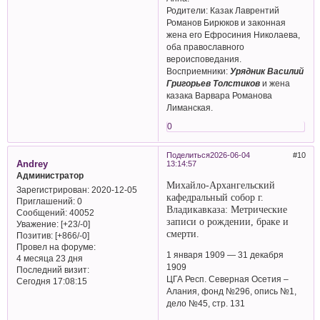
Родители: Казак Лаврентий
Романов Бирюков и законная
жена его Ефросиния Николаева,
оба православного
вероисповедания.
Восприемники:
Урядник Василий
Григорьев Толстиков
и жена
казака Варвара Романова
Лиманская.
0
Поделиться
2026-06-04
10
Andrey
13:14:57
Администратор
Михайло-Архангельский
Зарегистрирован
: 2020-12-05
кафедральный собор г.
Приглашений:
0
Владикавказа: Метрические
Сообщений:
40052
записи о рождении, браке и
Уважение:
[+23/-0]
смерти.
Позитив:
[+866/-0]
Провел на форуме:
1 января 1909 — 31 декабря
4 месяца 23 дня
1909
Последний визит:
ЦГА Респ. Северная Осетия –
Сегодня 17:08:15
Алания, фонд №296, опись №1,
дело №45, стр. 131