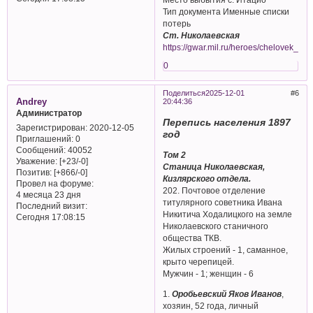
Тип документа Именные списки
потерь
Ст. Николаевская
https://gwar.mil.ru/heroes/chelovek_d
0
Поделиться
2025-12-01
6
Andrey
20:44:36
Администратор
Перепись населения 1897
Зарегистрирован
: 2020-12-05
год
Приглашений:
0
Сообщений:
40052
Том 2
Уважение:
[+23/-0]
Станица Николаевская,
Позитив:
[+866/-0]
Кизлярского отдела.
Провел на форуме:
202. Почтовое отделение
4 месяца 23 дня
титулярного советника Ивана
Последний визит:
Никитича Ходалицкого на земле
Сегодня 17:08:15
Николаевского станичного
общества ТКВ.
Жилых строений - 1, саманное,
крыто черепицей.
Мужчин - 1; женщин - 6
1.
Оробьевский Яков Иванов
,
хозяин, 52 года, личный