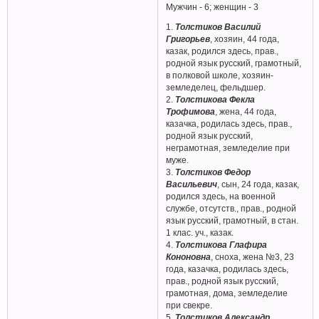
Мужчин - 6; женщин - 3
1.
Толстиков Василий
Григорьев
, хозяин, 44 года,
казак, родился здесь, прав.,
родной язык русский, грамотный,
в полковой школе, хозяин-
земледелец, фельдшер.
2.
Толстикова Фекла
Трофимова
, жена, 44 года,
казачка, родилась здесь, прав.,
родной язык русский,
неграмотная, земледелие при
муже.
3.
Толстиков Федор
Васильевич
, сын, 24 года, казак,
родился здесь, на военной
службе, отсутств., прав., родной
язык русский, грамотный, в стан.
1 клас. уч., казак.
4.
Толстикова Глафира
Кононовна
, сноха, жена №3, 23
года, казачка, родилась здесь,
прав., родной язык русский,
грамотная, дома, земледелие
при свекре.
5.
Толстиков Александр