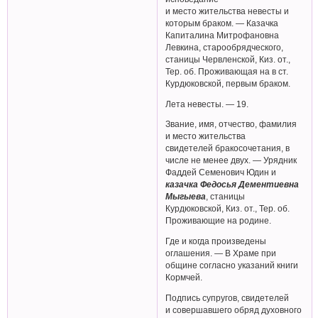
и место жительства невесты и
которым браком. — Казачка
Капиталина Митрофановна
Левкина, старообрядческого,
станицы Червленской, Киз. от.,
Тер. об. Проживающая на в ст.
Курдюковской, первым браком.
Лета невесты. — 19.
Звание, имя, отчество, фамилия
и место жительства
свидетелей бракосочетания, в
числе не менее двух. — Урядник
Фаддей Семенович Юдин и
казачка Федосья Дементиевна
Мыгыева
, станицы
Курдюковской, Киз. от., Тер. об.
Проживающие на родине.
Где и когда произведены
оглашения. — В Храме при
общине согласно указаний книги
Кормчей.
Подпись супругов, свидетелей
и совершавшего обряд духовного