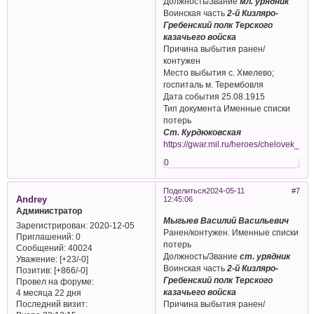
Должность/Звание
мл. урядник
Воинская часть
2-й Кизляро-
Гребенский полк Терского
казачьего войска
Причина выбытия ранен/
контужен
Место выбытия с. Хмелево;
госпиталь м. Терембовля
Дата события 25.08.1915
Тип документа Именные списки
потерь
Ст. Курдюковская
https://gwar.mil.ru/heroes/chelovek_
0
Поделиться
2024-05-11
7
Andrey
12:45:06
Администратор
Мыгыев Василий Васильевич
Зарегистрирован
: 2020-12-05
Ранен/контужен. Именные списки
Приглашений:
0
потерь
Сообщений:
40024
Должность/Звание
ст. урядник
Уважение:
[+23/-0]
Воинская часть
2-й Кизляро-
Позитив:
[+866/-0]
Гребенский полк Терского
Провел на форуме:
казачьего войска
4 месяца 22 дня
Последний визит:
Причина выбытия ранен/