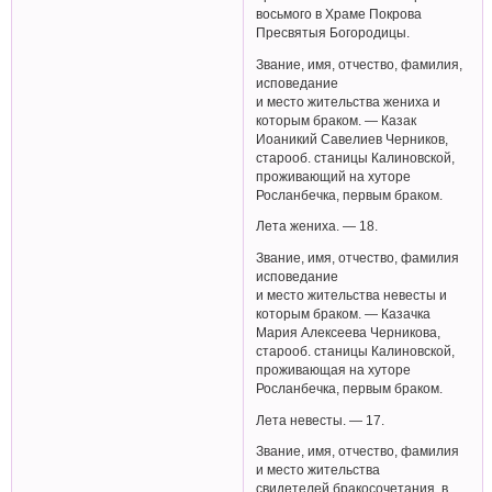
восьмого в Храме Покрова
Пресвятыя Богородицы.
Звание, имя, отчество, фамилия,
исповедание
и место жительства жениха и
которым браком. — Казак
Иоаникий Савелиев Черников,
старооб. станицы Калиновской,
проживающий на хуторе
Росланбечка, первым браком.
Лета жениха. — 18.
Звание, имя, отчество, фамилия
исповедание
и место жительства невесты и
которым браком. — Казачка
Мария Алексеева Черникова,
старооб. станицы Калиновской,
проживающая на хуторе
Росланбечка, первым браком.
Лета невесты. — 17.
Звание, имя, отчество, фамилия
и место жительства
свидетелей бракосочетания, в