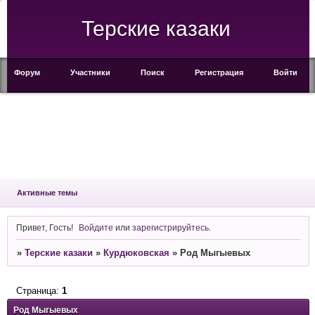
Терские казаки
Форум
Участники
Поиск
Регистрация
Войти
Активные темы
Привет, Гость!
Войдите
или
зарегистрируйтесь
.
»
Терские казаки
»
Курдюковская
»
Род Мыгыевых
Страница:
1
Род Мыгыевых