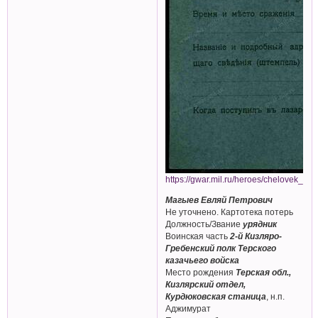
https://gwar.mil.ru/heroes/chelovek_go
Магыев Евляй Петрович
Не уточнено. Картотека потерь
Должность/Звание
урядник
Воинская часть
2-й Кизляро-
Гребенский полк Терского
казачьего войска
Место рождения
Терская обл.,
Кизлярский отдел,
Курдюковская станица
, н.п.
Аджимурат