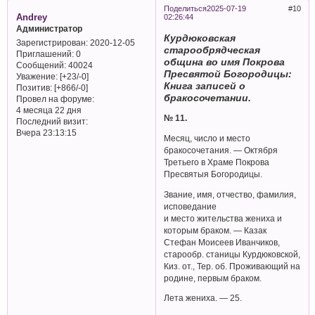
Поделиться
2025-07-19
10
Andrey
02:26:44
Администратор
Курдюковская
Зарегистрирован
: 2020-12-05
старообрядческая
Приглашений:
0
община во имя Покрова
Сообщений:
40024
Пресвятой Богородицы:
Уважение:
[+23/-0]
Книга записей о
Позитив:
[+866/-0]
бракосочетании.
Провел на форуме:
4 месяца 22 дня
№ 11.
Последний визит:
Вчера 23:13:15
Месяц, число и место
бракосочетания. — Октября
Третьего в Храме Покрова
Пресвятыя Богородицы.
Звание, имя, отчество, фамилия,
исповедание
и место жительства жениха и
которым браком. — Казак
Стефан Моисеев Иванчиков,
старообр. станицы Курдюковской,
Киз. от., Тер. об. Проживающий на
родине, первым браком.
Лета жениха. — 25.