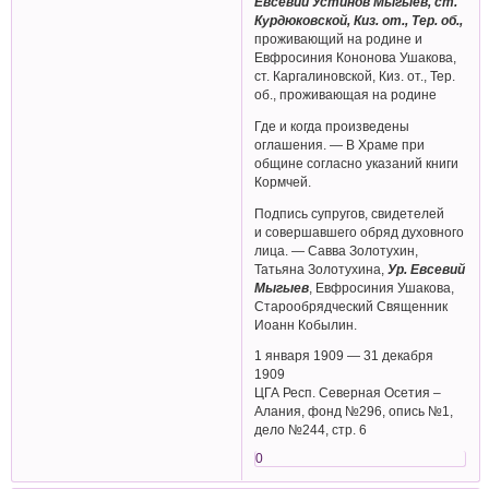
Евсевий Устинов Мыгыев, ст.
Курдюковской, Киз. от., Тер. об.,
проживающий на родине и
Евфросиния Кононова Ушакова,
ст. Каргалиновской, Киз. от., Тер.
об., проживающая на родине
Где и когда произведены
оглашения. — В Храме при
общине согласно указаний книги
Кормчей.
Подпись супругов, свидетелей
и совершавшего обряд духовного
лица. — Савва Золотухин,
Татьяна Золотухина,
Ур. Евсевий
Мыгыев
, Евфросиния Ушакова,
Старообрядческий Священник
Иоанн Кобылин.
1 января 1909 — 31 декабря
1909
ЦГА Респ. Северная Осетия –
Алания, фонд №296, опись №1,
дело №244, стр. 6
0