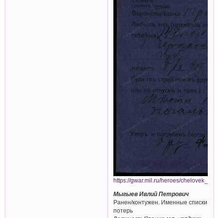
https://gwar.mil.ru/heroes/chelovek_go
Мыгыев Ивлий Петрович
Ранен/контужен. Именные списки
потерь