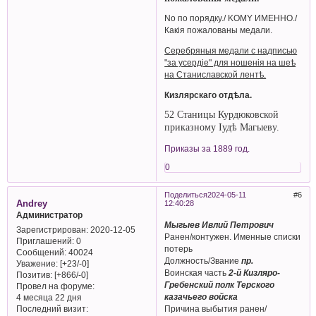
No по порядку./ KOMY ИМЕННО./
Какія пожалованы медали.
Серебряныя медали с надписью
"за усердіе" для ношенія на шеѣ
на Станиславской лентѣ.
Кизлярскаго отдѣла.
52 Станицы Курдюковской
приказному Іудѣ Магыеву.
Приказы за 1889 год.
0
Поделиться
2024-05-11
6
Andrey
12:40:28
Администратор
Мыгыев Ивлий Петрович
Зарегистрирован
: 2020-12-05
Ранен/контужен. Именные списки
Приглашений:
0
потерь
Сообщений:
40024
Должность/Звание
пр.
Уважение:
[+23/-0]
Воинская часть
2-й Кизляро-
Позитив:
[+866/-0]
Гребенский полк Терского
Провел на форуме:
казачьего войска
4 месяца 22 дня
Последний визит:
Причина выбытия ранен/