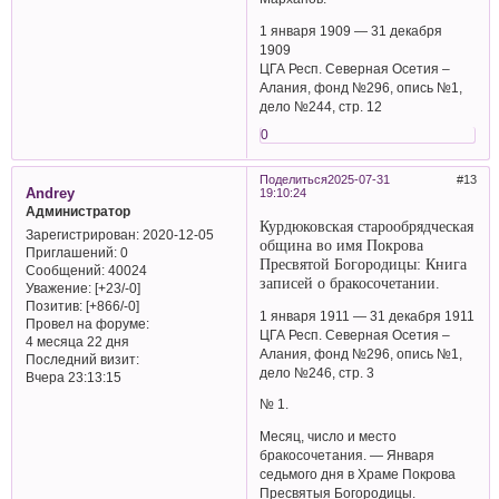
1 января 1909 — 31 декабря
1909
ЦГА Респ. Северная Осетия –
Алания, фонд №296, опись №1,
дело №244, стр. 12
0
Поделиться
2025-07-31
13
Andrey
19:10:24
Администратор
Курдюковская старообрядческая
Зарегистрирован
: 2020-12-05
община во имя Покрова
Приглашений:
0
Пресвятой Богородицы: Книга
Сообщений:
40024
записей о бракосочетании.
Уважение:
[+23/-0]
Позитив:
[+866/-0]
1 января 1911 — 31 декабря 1911
Провел на форуме:
ЦГА Респ. Северная Осетия –
4 месяца 22 дня
Алания, фонд №296, опись №1,
Последний визит:
дело №246, стр. 3
Вчера 23:13:15
№ 1.
Месяц, число и место
бракосочетания. — Января
седьмого дня в Храме Покрова
Пресвятыя Богородицы.