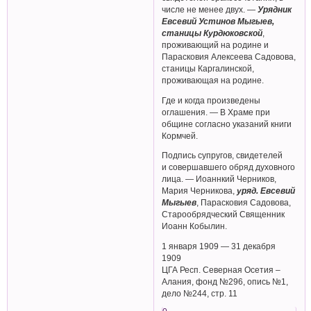
числе не менее двух. —
Урядник
Евсевий Устинов Мыгыев,
станицы Курдюковской
,
проживающий на родине и
Парасковия Алексеева Садовова,
станицы Каргалинской,
проживающая на родине.
Где и когда произведены
оглашения. — В Храме при
общине согласно указаний книги
Кормчей.
Подпись супругов, свидетелей
и совершавшего обряд духовного
лица. — Иоаннкий Черников,
Мария Черникова,
уряд. Евсевий
Мыгыев
, Парасковия Садовова,
Старообрядческий Священник
Иоанн Кобылин.
1 января 1909 — 31 декабря
1909
ЦГА Респ. Северная Осетия –
Алания, фонд №296, опись №1,
дело №244, стр. 11