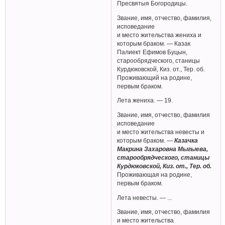
Пресвятыя Богородицы.
Звание, имя, отчество, фамилия,
исповедание
и место жительства жениха и
которым браком. — Казак
Палиект Ефимов Буцын,
старообрядческого, станицы
Курдюковской, Киз. от., Тер. об.
Проживающий на родине,
первым браком.
Лета жениха. — 19.
Звание, имя, отчество, фамилия
исповедание
и место жительства невесты и
которым браком. —
Казачка
Макрина Захаровна Мыгыева,
старообрядческого, станицы
Курдюковской, Киз. от., Тер. об.
Проживающая на родине,
первым браком.
Лета невесты. — ...
Звание, имя, отчество, фамилия
и место жительства