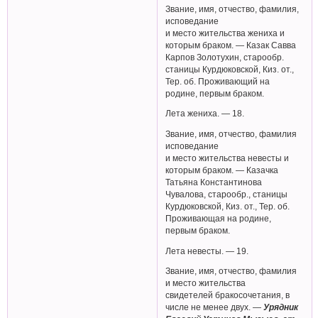
Звание, имя, отчество, фамилия,
исповедание
и место жительства жениха и
которым браком. — Казак Савва
Карпов Золотухин, старообр.
станицы Курдюковской, Киз. от.,
Тер. об. Проживающий на
родине, первым браком.
Лета жениха. — 18.
Звание, имя, отчество, фамилия
исповедание
и место жительства невесты и
которым браком. — Казачка
Татьяна Константинова
Чувалова, старообр., станицы
Курдюковской, Киз. от., Тер. об.
Проживающая на родине,
первым браком.
Лета невесты. — 19.
Звание, имя, отчество, фамилия
и место жительства
свидетелей бракосочетания, в
числе не менее двух. —
Урядник