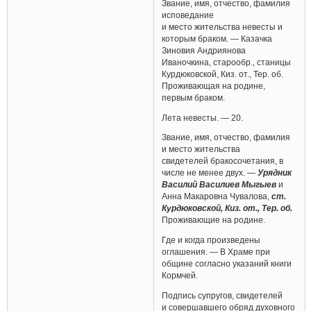
Звание, имя, отчество, фамилия
исповедание
и место жительства невесты и
которым браком. — Казачка
Зиновия Андриянова
Иваночкина, старообр., станицы
Курдюковской, Киз. от., Тер. об.
Проживающая на родине,
первым браком.
Лета невесты. — 20.
Звание, имя, отчество, фамилия
и место жительства
свидетелей бракосочетания, в
числе не менее двух. —
Урядник
Василий Василиев Мыгыев
и
Анна Макаровна Чувалова,
ст.
Курдюковской, Киз. от., Тер. об.
Проживающие на родине.
Где и когда произведены
оглашения. — В Храме при
общине согласно указаний книги
Кормчей.
Подпись супругов, свидетелей
и совершавшего обряд духовного