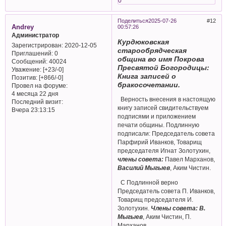
0
Поделиться
2025-07-26
12
Andrey
00:57:26
Администратор
Курдюковская
Зарегистрирован
: 2020-12-05
старообрядческая
Приглашений:
0
община во имя Покрова
Сообщений:
40024
Пресвятой Богородицы:
Уважение:
[+23/-0]
Книга записей о
Позитив:
[+866/-0]
бракосочетании.
Провел на форуме:
4 месяца 22 дня
Верность внесения в настоящую
Последний визит:
книгу записей свидительствуем
Вчера 23:13:15
подписями и приложением
печати общины. Подлинную
подписали: Председатель совета
Парфирий Иванков, Товарищ
председателя Игнат Золотухин,
члены совета:
Павел Марханов,
Василий Мыгыев
, Аким Чистин.
С Подлинной верно
Председатель совета П. Иванков,
Товарищ председателя И.
Золотухин.
Члены совета: В.
Мыгыев
, Аким Чистин, П.
Марханов.