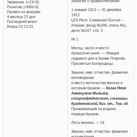
записей о бракосочетании.
Уважение:
[+23/-0]
Позитив:
[+866/-0]
1 января 1912 — 31 декабря
Провел на форуме:
1912
4 месяца 22 дня
ЦГА Респ. Северная Осетия –
Последний визит:
Алания, фонд №296, опись №1,
Вчера 23:13:15
дело №247, стр. 3
№ 1.
Месяц, число и место
бракосочетания. — Января
седьмого дня в Храме Покрова
Пресвятыя Богородицы.
Звание, имя, отчество, фамилия,
исповедание
и место жительства жениха и
которым браком. —
Казак Яков
Аввакумов Мыгыев,
старообрядческого, станицы
Курдюковской, Киз. от., Тер. об
.
Проживающий на родине,
первым браком.
Лета жениха. — 19.
Звание, имя, отчество, фамилия
исповедание