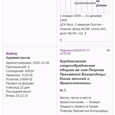
на
браком.
браком
родине.
1 января 1909 — 31 декабря
1909
ЦГА Респ. Северная Осетия –
Алания, фонд №296, опись №1,
дело №244, стр. 4
0
Поделиться
2025-07-17
9
Andrey
13:23:42
Администратор
Курдюковская
Зарегистрирован
: 2020-12-05
старообрядческая
Приглашений:
0
община во имя Покрова
Сообщений:
40024
Пресвятой Богородицы:
Уважение:
[+23/-0]
Книга записей о
Позитив:
[+866/-0]
бракосочетании.
Провел на форуме:
4 месяца 22 дня
№ 7.
Последний визит:
Вчера 23:13:15
Месяц, число и место
бракосочетания. — Января
Тридцать первого в Храме
Покрова Пресвятыя Богородицы.