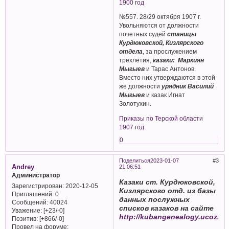
1900 год
№557. 28/29 октября 1907 г.
Увольняются от должности
почетных судей
станицы
Курдюковской, Кизлярского
отдела
, за прослужением
трехлетия,
казаки: Маркиян
Мыгыев
и Тарас Антонов.
Вместо них утверждаются в этой
же должности
урядник Василий
Мыгыев
и казак Игнат
Золотухин.
Приказы по Терской области
1907 год
0
Поделиться
2023-01-07
3
Andrey
21:06:51
Администратор
Казаки ст. Курдюковской,
Зарегистрирован
: 2020-12-05
Кизлярского отд. из базы
Приглашений:
0
данных послужных
Сообщений:
40024
списков казаков на сайте
Уважение:
[+23/-0]
http://kubangenealogy.ucoz.ru
Позитив:
[+866/-0]
Провел на форуме: