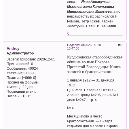
лица. —
Яков Аввакумов
Мыгыев, жена Капиталина
Митрофановна Мыгыева
, а по
неграмотству их расписался Н.
Ромкин, Петр Гожев, Карней
Золотухин. Свящ. И. Кабылин.
0
Поделиться
2025-09-20
15
Andrey
13:47:05
Администратор
Курдюковская старообрядческая
Зарегистрирован
: 2020-12-05
община во имя Покрова
Приглашений:
0
Пресвятой Богородицы: Книга
Сообщений:
40024
записей о бракосочетании.
Уважение:
[+23/-0]
Позитив:
[+866/-0]
1 января 1912 — 31 декабря
Провел на форуме:
1912
4 месяца 22 дня
ЦГА Респ. Северная Осетия –
Последний визит:
Алания, фонд №296, опись №1,
Вчера 23:13:15
дело №247, стр. 4
№ 4.
Месяц, число и место
бракосочетания. — Января
седьмого дня в Храме Покрова