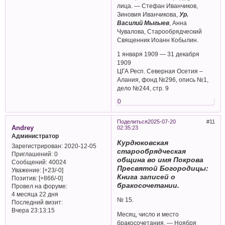
лица. — Стефан Иванчиков,
Зиновия Иванчикова,
Ур.
Василий Мыгыев
, Анна
Чувалова, Старообрядческий
Священник Иоанн Кобылин.
1 января 1909 — 31 декабря
1909
ЦГА Респ. Северная Осетия –
Алания, фонд №296, опись №1,
дело №244, стр. 9
0
Поделиться
2025-07-20
11
Andrey
02:35:23
Администратор
Курдюковская
Зарегистрирован
: 2020-12-05
старообрядческая
Приглашений:
0
община во имя Покрова
Сообщений:
40024
Пресвятой Богородицы:
Уважение:
[+23/-0]
Книга записей о
Позитив:
[+866/-0]
бракосочетании.
Провел на форуме:
4 месяца 22 дня
№ 15.
Последний визит:
Вчера 23:13:15
Месяц, число и место
бракосочетания. — Ноября