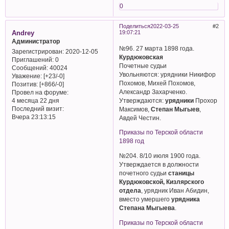
0
Поделиться
2022-03-25
2
Andrey
19:07:21
Администратор
№96. 27 марта 1898 года.
Зарегистрирован
: 2020-12-05
Курдюковская
Приглашений:
0
Почетные судьи
Сообщений:
40024
Увольняются: урядники Никифор
Уважение:
[+23/-0]
Похомов, Михей Похомов,
Позитив:
[+866/-0]
Александр Захарченко.
Провел на форуме:
Утверждаются:
урядники
Прохор
4 месяца 22 дня
Последний визит:
Максимов,
Степан Мыгыев
,
Вчера 23:13:15
Авдей Честин.
Приказы по Терской области
1898 год
№204. 8/10 июля 1900 года.
Утверждается в должности
почетного судьи
станицы
Курдюковской, Кизлярского
отдела
, урядник Иван Абидин,
вместо умершего
урядника
Степана Мыгыева
.
Приказы по Терской области