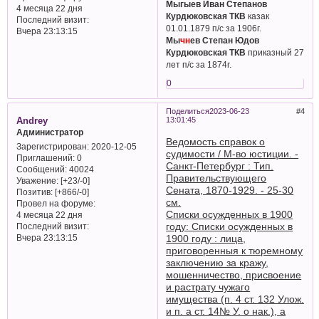
Мыгыев Иван Степанов
4 месяца 22 дня
Курдюковская ТКВ
казак
Последний визит:
01.01.1879 п/с за 1906г.
Вчера 23:13:15
Мы
чн
ев Степан Юдов
Курдюковская ТКВ
приказный 27
лет п/с за 1874г.
0
Поделиться
2023-06-23
4
Andrey
13:01:45
Администратор
Ведомость справок о
Зарегистрирован
: 2020-12-05
судимости / М-во юстиции. -
Приглашений:
0
Санкт-Петербург : Тип.
Сообщений:
40024
Правительствующего
Уважение:
[+23/-0]
Сената, 1870-1929. - 25-30
Позитив:
[+866/-0]
см.
Провел на форуме:
Списки осужденных в 1900
4 месяца 22 дня
году: Списки осужденных в
Последний визит:
1900 году : лица,
Вчера 23:13:15
приговоренныя к тюремному
заключению за кражу,
мошенничество, присвоение
и растрату чужаго
имущества (п. 4 ст. 132 Улож.
и п. а ст. 14№ У. о нак.), а