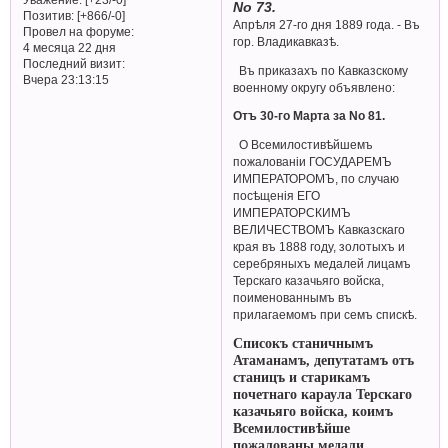
No 73.
Позитив:
[+866/-0]
Апрѣля 27-го дня 1889 года. - Въ
Провел на форуме:
гор. Владикавказѣ.
4 месяца 22 дня
Последний визит:
Въ приказахъ по Кавказскому
Вчера 23:13:15
военному округу объявлено:
Отъ 30-го Марта за No 81.
О Всемилостивѣйшемъ
пожалованіи ГОСУДАРЕМЪ
ИМПЕРАТОРОМЪ, по случаю
посѣщенія ЕГО
ИМПЕРАТОРСКИМЪ
ВЕЛИЧЕСТВОМЪ Кавказскаго
края въ 1888 году, золотыхъ и
серебряныхъ медалей лицамъ
Терскаго казачьяго войска,
поименованнымъ въ
прилагаемомъ при семъ спискѣ.
Списокъ станичнымъ
Атаманамъ, депутатамъ отъ
станицъ и старикамъ
почетнаго караула Терскаго
казачьяго войска, коимъ
Всемилостивѣйше
пожалованы медали.