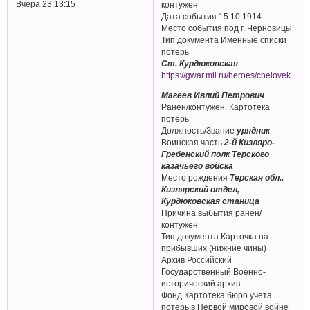
Вчера 23:13:15
контужен
Дата события 15.10.1914
Место события под г. Черновицы
Тип документа Именные списки
потерь
Ст. Курдюковская
https://gwar.mil.ru/heroes/chelovek_d
Магеев Ивлий Петрович
Ранен/контужен. Картотека
потерь
Должность/Звание
урядник
Воинская часть
2-й Кизляро-
Гребенский полк Терского
казачьего войска
Место рождения
Терская обл.,
Кизлярский отдел,
Курдюковская станица
Причина выбытия ранен/
контужен
Тип документа Карточка на
прибывших (нижние чины)
Архив Российский
Государственный Военно-
исторический архив
Фонд Картотека бюро учета
потерь в Первой мировой войне