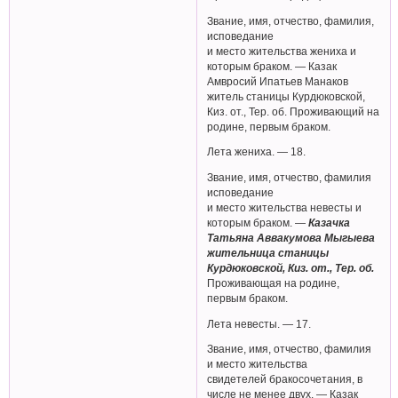
Звание, имя, отчество, фамилия,
исповедание
и место жительства жениха и
которым браком. — Казак
Амвросий Ипатьев Манаков
житель станицы Курдюковской,
Киз. от., Тер. об. Проживающий на
родине, первым браком.
Лета жениха. — 18.
Звание, имя, отчество, фамилия
исповедание
и место жительства невесты и
которым браком. —
Казачка
Татьяна Аввакумова Мыгыева
жительница станицы
Курдюковской, Киз. от., Тер. об.
Проживающая на родине,
первым браком.
Лета невесты. — 17.
Звание, имя, отчество, фамилия
и место жительства
свидетелей бракосочетания, в
числе не менее двух. — Казак