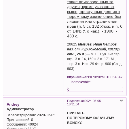
также приговоренныя за
другия, кроме указанных
выше, преступныя деяния к
тюремному заключению без
лишения или ограничения
прав (п. 5 ст. 132 Улож. и п. б
ст. 14№ У. о нак.). - 1900. -
439 с.
20625
Мыгиев, Иван Петров.
Каз. ст. Курдюковской, Кизляр.
отд., 26 л.
; — М. С. 1 уч. Кизляр.
окр., 3 п. 14, 169 и 3 п. 171 М.,
тюр. 3 м. Исп. 29 Февр. 900 (Ср. д.
903).
https://viewer.rsl.ru/ru/rsl01005434724
… heme=white
0
Поделиться
2024-05-05
5
Andrey
18:31:04
Администратор
ПРИКАЗЪ
Зарегистрирован
: 2020-12-05
ПО ТЕРСКОМУ КАЗАЧЬЕМУ
Приглашений:
0
ВОЙСКУ.
Сообщений:
40024
Уважение:
[+23/-0]