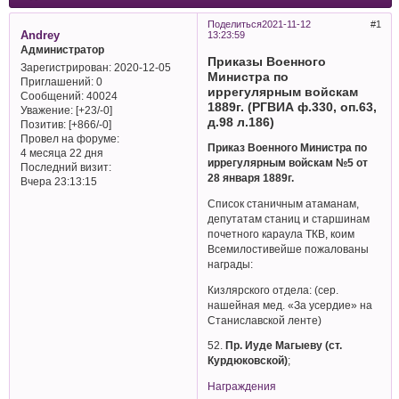
Поделиться
2021-11-12
1
Andrey
13:23:59
Администратор
Приказы Военного
Зарегистрирован
: 2020-12-05
Министра по
Приглашений:
0
иррегулярным войскам
Сообщений:
40024
1889г. (РГВИА ф.330, оп.63,
Уважение:
[+23/-0]
д.98 л.186)
Позитив:
[+866/-0]
Провел на форуме:
Приказ Военного Министра по
4 месяца 22 дня
иррегулярным войскам №5 от
Последний визит:
28 января 1889г.
Вчера 23:13:15
Список станичным атаманам,
депутатам станиц и старшинам
почетного караула ТКВ, коим
Всемилостивейше пожалованы
награды:
Кизлярского отдела: (сер.
нашейная мед. «За усердие» на
Станиславской ленте)
52.
Пр. Иуде Магыеву (ст.
Курдюковской)
;
Награждения