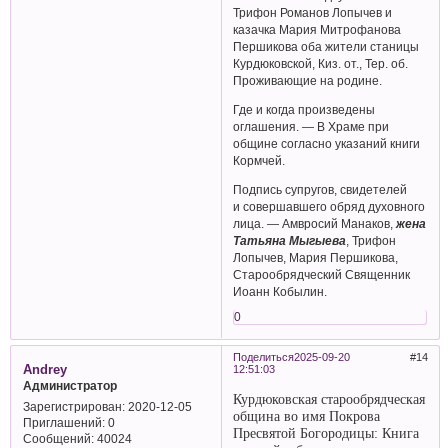
Трифон Романов Лопычев и
казачка Мария Митрофанова
Першикова оба жители станицы
Курдюковской, Киз. от., Тер. об.
Проживающие на родине.
Где и когда произведены
оглашения. — В Храме при
общине согласно указаний книги
Кормчей.
Подпись супругов, свидетелей
и совершавшего обряд духовного
лица. — Амвросий Манаков,
жена
Татьяна Мыгыева
, Трифон
Лопычев, Мария Першикова,
Старообрядческий Священник
Иоанн Кобылин.
0
Поделиться
2025-09-20
14
Andrey
12:51:03
Администратор
Курдюковская старообрядческая
Зарегистрирован
: 2020-12-05
община во имя Покрова
Приглашений:
0
Пресвятой Богородицы: Книга
Сообщений:
40024