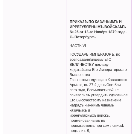
ПРИКАЗЪ ПО КАЗАЧЬИМЪ И
ИРРЕГУЛЯРНЫМЪ ВОЙСКАМЪ
№ 26 от 13-го Ноября 1879 года.
С- Петербургъ.
ЧАСТЬ VI.
ГОСУДАРЬ ИМПЕРАТОРЪ, по
всеподданнѣйшему ЕГО
ВЕЛИЧЕСТВУ докладу
ходатайства Его Императорскаго
Высочества
Главнокомандующаго Кавказскою
Арміею, въ 27-й день Октября
сего года, Всемилостивѣйше
соизволилъ утвердить сдѣланное
Его Высочествомъ назначеніе
наградъ нижнимъ чинамъ
казачьихъ и
иррегулярныхъ войскъ,
поименованнымъ въ
прилагаемомъ при семъ спискѣ
подъ лит. Д,