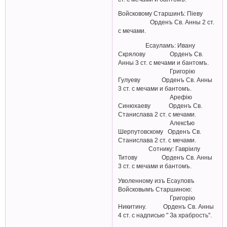
Войсковому Старшинѣ: Пiеву
Орденъ Св. Анны 2 ст.
с мечами.
Есауламъ: Ивану
Скрялову Орденъ Св.
Анны 3 ст. с мечами и бантомъ.
Григорiю
Гулуеву Орденъ Св. Анны
3 ст. с мечами и бантомъ.
Арефiю
Синюхаеву Орденъ Св.
Станислава 2 ст. с мечами.
Алексѣю
Шерпутовскому Орденъ Св.
Станислава 2 ст. с мечами.
Сотнику: Гаврiилу
Титову Орденъ Св. Анны
3 ст. с мечами и бантомъ.
Уволенному изъ Есауловъ
Войсковымъ Старшиною:
Григорiю
Никитину. Орденъ Св. Анны
4 ст. с надписью " За храбрость".