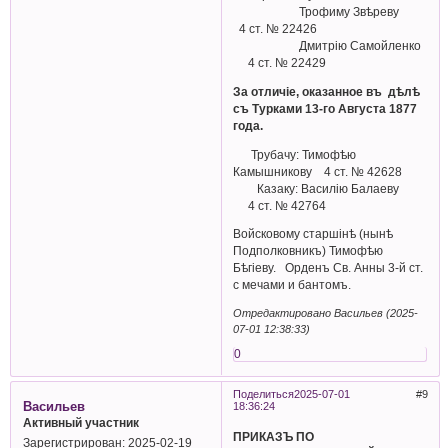
Трофиму Звѣреву
4 ст. № 22426
Дмитрiю Самойленко
4 ст. № 22429
За отличіе, оказанное въ дѣлѣ
съ Турками 13-го Августа 1877
года.
Трубачу: Тимофѣю
Камышникову 4 ст. № 42628
Казаку: Василiю Балаеву
4 ст. № 42764
Войсковому старшiнѣ (нынѣ
Подполковникъ) Тимофѣю
Бѣгiеву. Орденъ Св. Анны 3-й ст.
с мечами и бантомъ.
Отредактировано Васильев (2025-
07-01 12:38:33)
0
Поделиться
2025-07-01
9
Васильев
18:36:24
Активный участник
ПРИКАЗЪ ПО
Зарегистрирован
: 2025-02-19