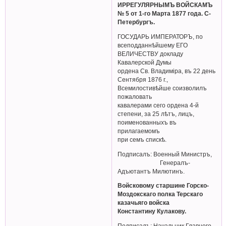
ИРРЕГУЛЯРНЫМЪ ВОЙСКАМЪ
№ 5 от 1-го Марта 1877 года. С-
Петербургъ.
ГОСУДАРЬ ИМПЕРАТОРЪ, по
всеподданнѣйшему ЕГО
ВЕЛИЧЕСТВУ докладу
Кавалерской Думы
ордена Св. Владиміра, въ 22 день
Сентября 1876 г.,
Всемилостивѣйше соизволилъ
пожаловать
кавалерами сего ордена 4-й
степени, за 25 лѣтъ, лицъ,
поименованныхъ въ
прилагаемомъ
при семъ спискѣ.
Подписалъ: Военный Министръ,
Генералъ-
Адъютантъ Милютинъ.
Войсковому старшине Горско-
Моздокскаго полка Терскаго
казачьяго войска
Константину Кулакову.
Подписалъ: Начальник Главного