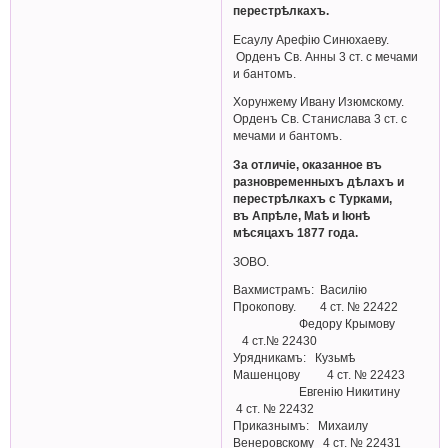
перестрѣлкахъ.
Есаулу Арефiю Синюхаеву.
Орденъ Св. Анны 3 ст. с мечами
и бантомъ.
Хорунжему Ивану Изюмскому.
Орденъ Св. Станислава 3 ст. с
мечами и бантомъ.
За отличіе, оказанное въ
разновременныхъ дѣлахъ и
перестрѣлкахъ с Турками,
въ Апрѣле, Маѣ и Iюнѣ
мѣсяцахъ 1877 года.
ЗОВО.
Вахмистрамъ: Василiю
Прокопову. 4 ст. № 22422
Федору Крымову
4 ст.№ 22430
Урядникамъ: Кузьмѣ
Машенцову 4 ст. № 22423
Евгенiю Никитину
4 ст. № 22432
Приказнымъ: Михаилу
Венеровскому 4 ст. № 22431