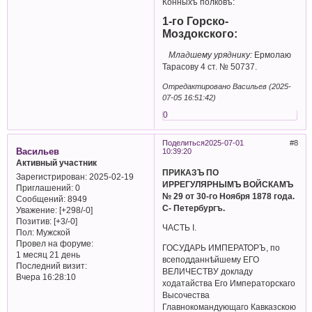
Конныхъ полковъ:
1-го Горско-
Моздокского:
Младшему уряднику:
Ермолаю
Тарасову 4 ст. № 50737.
Отредактировано Васильев (2025-
07-05 16:51:42)
0
Поделиться
2025-07-01
8
Васильев
10:39:20
Активный участник
ПРИКАЗЪ ПО
Зарегистрирован
: 2025-02-19
ИРРЕГУЛЯРНЫМЪ ВОЙСКАМЪ
Приглашений:
0
№ 29 от 30-го Ноября 1878 года.
Сообщений:
8949
С- Петербургъ.
Уважение:
[+298/-0]
Позитив:
[+3/-0]
ЧАСТЬ I.
Пол:
Мужской
Провел на форуме:
ГОСУДАРЬ ИМПЕРАТОРЪ, по
1 месяц 21 день
всеподданнѣйшему ЕГО
Последний визит:
ВЕЛИЧЕСТВУ докладу
Вчера 16:28:10
ходатайства Его Императорскаго
Высочества
Главнокомандующаго Кавказскою