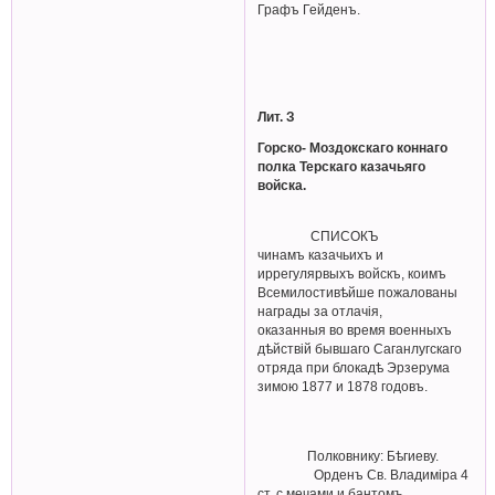
Графъ Гейденъ.
Лит. З
Горско- Моздокскаго коннаго
полка Терскаго казачьяго
войска.
СПИСОКЪ
чинамъ казачьихъ и
иррегулярвыхъ войскъ, коимъ
Всемилостивѣйше пожалованы
награды за отлачія,
оказанныя во время военныхъ
дѣйствій бывшаго Саганлугскаго
отряда при блокадѣ Эрзерума
зимою 1877 и 1878 годовъ.
Полковнику: Бѣгиеву.
Орденъ Св. Владимiра 4
ст. с мечами и бантомъ.