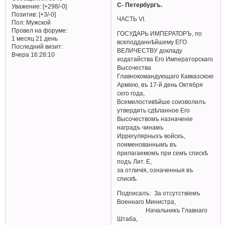
С- Петербургъ.
Уважение:
[+298/-0]
Позитив:
[+3/-0]
ЧАСТЬ VI.
Пол:
Мужской
Провел на форуме:
ГОСУДАРЬ ИМПЕРАТОРЪ, по
1 месяц 21 день
всеподданнѣйшему ЕГО
Последний визит:
ВЕЛИЧЕСТВУ докладу
Вчера 16:28:10
ходатайства Его Императорскаго
Высочества
Главнокомандующаго Кавказскою
Арміею, въ 17-й день Октября
сего года,
Всемилостивѣйше соизволилъ
утвердить сдѣланное Его
Высочествомъ назначеніе
наградъ чинамъ
Иррегулярныхъ войскъ,
поименованнымъ въ
прилагаемомъ при семъ спискѣ
подъ Лит. Е,
за отличія, означенныя въ
спискѣ.
Подписалъ: За отсутствiемъ
Военнаго Министра,
Начальникъ Главнаго
Штаба,