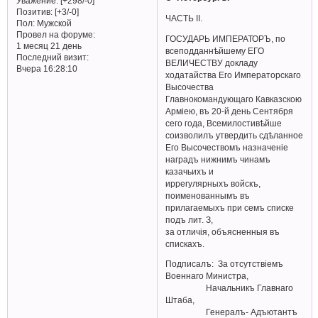
Уважение:
[+298/-0]
Позитив:
[+3/-0]
ЧАСТЬ II.
Пол:
Мужской
Провел на форуме:
ГОСУДАРЬ ИМПЕРАТОРЪ, по
1 месяц 21 день
всеподданнѣйшему ЕГО
Последний визит:
ВЕЛИЧЕСТВУ докладу
Вчера 16:28:10
ходатайства Его Императорскаго
Высочества
Главнокомандующаго Кавказскою
Арміею, въ 20-й день Сентября
сего года, Всемилостивѣйше
соизволилъ утвердить сдѣланное
Его Высочествомъ назначеніе
наградъ нижнимъ чинамъ
казачьихъ и
иррегулярныхъ войскъ,
поименованнымъ въ
прилагаемыхъ при семъ списке
подъ лит. З,
за отличія, объясненныя въ
спискахъ.
Подписалъ: За отсутствiемъ
Военнаго Министра,
Начальникъ Главнаго
Штаба,
Генералъ- Адъютантъ