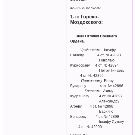
Конныхъ полковъ:
1-го Горско-
Моздокского:
Знак Отличiя Военнаго
Ордена.
Урядникамъ:
Iосифу
Сабiеву 4 ст. № 42893
Николаю
Курноскину 4 ст. № 42894
Петру Тинаеву
4 ст. № 42895
Приказному:
Егору
Бузарову 4 ст. № 42896
Казакамъ:
Акиму
Кудряшову 4 ст. № 42897
Александру
Агоеву 4 ст. № 42898
Василiю
Бочарову 4 ст. № 42899
Iосифу Сухову
4 ст. № 42900