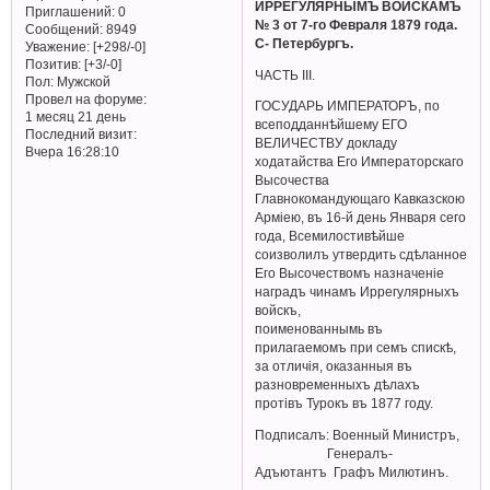
ИРРЕГУЛЯРНЫМЪ ВОЙСКАМЪ
Приглашений:
0
№ 3 от 7-го Февраля 1879 года.
Сообщений:
8949
С- Петербургъ.
Уважение:
[+298/-0]
Позитив:
[+3/-0]
ЧАСТЬ III.
Пол:
Мужской
Провел на форуме:
ГОСУДАРЬ ИМПЕРАТОРЪ, по
1 месяц 21 день
всеподданнѣйшему ЕГО
Последний визит:
ВЕЛИЧЕСТВУ докладу
Вчера 16:28:10
ходатайства Его Императорскаго
Высочества
Главнокомандующаго Кавказскою
Арміею, въ 16-й день Января сего
года, Всемилостивѣйше
соизволилъ утвердить сдѣланное
Его Высочествомъ назначеніе
наградъ чинамъ Иррегулярныхъ
войскъ,
поименованнымь въ
прилагаемомъ при семъ спискѣ,
за отличія, оказанныя въ
разновременныхъ дѣлахъ
протiвъ Турокъ въ 1877 году.
Подписалъ: Военный Министръ,
Генералъ-
Адъютантъ Графъ Милютинъ.