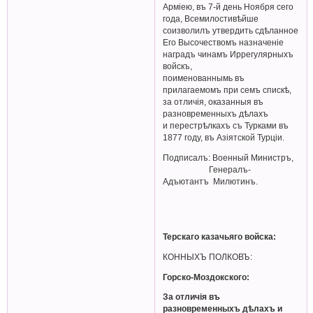
Арміею, въ 7-й день Ноября сего
года, Всемилостивѣйше
соизволилъ утвердить сдѣланное
Его Высочествомъ назначеніе
наградъ чинамъ Иррегулярныхъ
войскъ,
поименованнымь въ
прилагаемомъ при семъ спискѣ,
за отличія, оказанныя въ
разновременныхъ дѣлахъ
и перестрѣлкахъ съ Турками въ
1877 году, въ Азіятской Турціи.
Подписалъ: Военный Министръ,
Генералъ-
Адъютантъ Милютинъ.
Терскаго казачьяго войска:
КОННЫХЪ ПОЛКОВЪ:
Горско-Моздокского:
За отличія въ
разновременныхъ дѣлахъ и