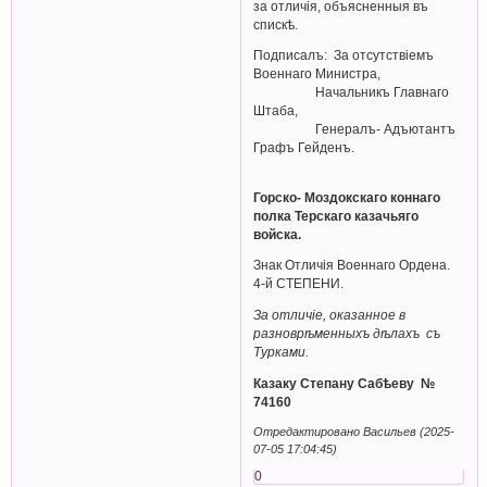
за отличія, объясненныя въ
спискѣ.
Подписалъ: За отсутствiемъ
Военнаго Министра,
Начальникъ Главнаго
Штаба,
Генералъ- Адъютантъ
Графъ Гейденъ.
Горско- Моздокскаго коннаго
полка Терскаго казачьяго
войска.
Знак Отличiя Военнаго Ордена.
4-й СТЕПЕНИ.
За отличіе, оказанное в
разноврѣменныхъ дѣлахъ съ
Турками.
Казаку Степану Сабѣеву №
74160
Отредактировано Васильев (2025-
07-05 17:04:45)
0