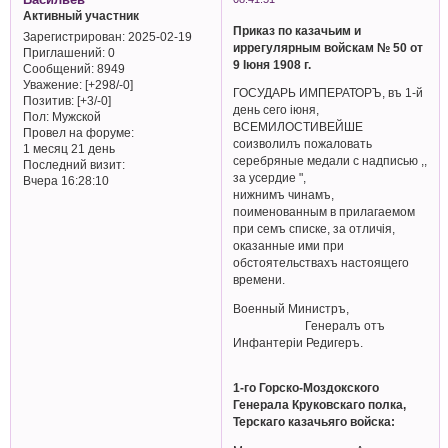
Активный участник
Приказ по казачьим и
Зарегистрирован
: 2025-02-19
иррегулярным войскам № 50 от
Приглашений:
0
9 Iюня 1908 г.
Сообщений:
8949
Уважение:
[+298/-0]
ГОСУДАРЬ ИМПЕРАТОРЪ, въ 1-й
Позитив:
[+3/-0]
день сего іюня,
Пол:
Мужской
ВСЕМИЛОСТИВЕЙШЕ
Провел на форуме:
соизволилъ пожаловать
1 месяц 21 день
серебряные медали с надписью ,,
Последний визит:
за усердие ",
Вчера 16:28:10
нижнимъ чинамъ,
поименованным в прилагаемом
при семъ списке, за отличiя,
оказанные ими при
обстоятельствахъ настоящего
времени.
Военный Министръ,
Генералъ отъ
Инфантерiи Редигеръ.
1-го Горско-Моздокского
Генерала Круковскаго полка,
Терскаго казачьяго войска: