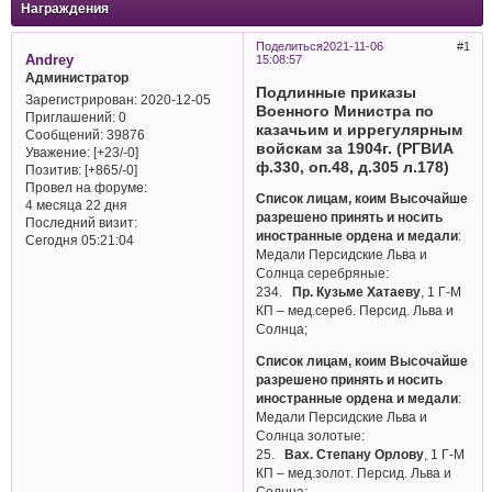
Награждения
Поделиться
2021-11-06
1
Andrey
15:08:57
Администратор
Подлинные приказы
Зарегистрирован
: 2020-12-05
Военного Министра по
Приглашений:
0
казачьим и иррегулярным
Сообщений:
39876
войскам за 1904г. (РГВИА
Уважение:
[+23/-0]
ф.330, оп.48, д.305 л.178)
Позитив:
[+865/-0]
Провел на форуме:
Список лицам, коим Высочайше
4 месяца 22 дня
разрешено принять и носить
Последний визит:
иностранные ордена и медали
:
Сегодня 05:21:04
Медали Персидские Льва и
Солнца серебряные:
234.
Пр. Кузьме Хатаеву
, 1 Г-М
КП – мед.сереб. Персид. Льва и
Солнца;
Список лицам, коим Высочайше
разрешено принять и носить
иностранные ордена и медали
:
Медали Персидские Льва и
Солнца золотые:
25.
Вах. Степану Орлову
, 1 Г-М
КП – мед.золот. Персид. Льва и
Солнца;