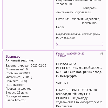
Управленiя,
Генералъ-
Лейтенантъ Богуславскiй.
Скрѣпил: Начальник Отделенiя,
Полковникъ
Беркъ.
Отредактировано Васильев (2025-
06-27 15:50:39)
0
Поделиться
2025-06-27
5
Васильев
16:15:03
Активный участник
ПРИКАЗЪ ПО
Зарегистрирован
: 2025-02-19
ИРРЕГУЛЯРНЫМЪ ВОЙСКАМЪ
Приглашений:
0
№ 18 от 14-го Ноября 1877 года.
Сообщений:
8949
С- Петербургъ.
Уважение:
[+298/-0]
Позитив:
[+3/-0]
ЧАСТЬ II.
Пол:
Мужской
Провел на форуме:
ГОСУДАРЬ ИМПЕРАТОРЪ, по
1 месяц 21 день
всеподданнѣйшему ЕГО
Последний визит:
ВЕЛИЧЕСТВУ докладу
Вчера 16:28:10
ходатайства Его Императорскаго
Высочества