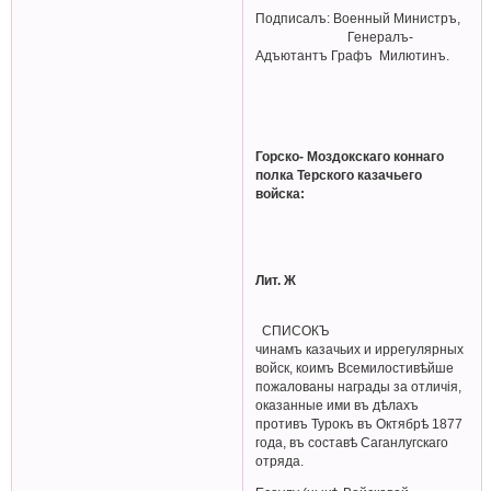
Подписалъ: Военный Министръ,
Генералъ-
Адъютантъ Графъ Милютинъ.
Горско- Моздокскаго коннаго
полка Терского казачьего
войска:
Лит. Ж
СПИСОКЪ
чинамъ казачьих и иррегулярных
войск, коимъ Всемилостивѣйше
пожалованы награды за отличія,
оказанные ими въ дѣлахъ
противъ Турокъ въ Октябрѣ 1877
года, въ составѣ Саганлугскаго
отряда.