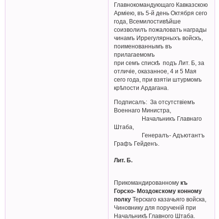
Главнокомандующаго Кавказскою
Арміею, въ 5-й день Октября сего
года, Всемилостивѣйше
соизволилъ пожаловать награды
чинамъ Иррегулярныхъ войскъ,
поименованнымъ въ
прилагаемомъ
при семъ спискѣ подъ Лит. Б, за
отличіе, оказанное, 4 и 5 Мая
сего года, при взятіи штурмомъ
крѣпости Ардагана.
Подписалъ: За отсутствiемъ
Военнаго Министра,
Начальникъ Главнаго
Штаба,
Генералъ- Адъютантъ
Графъ Гейденъ.
Лит. Б.
Прикомандированному
къ
Горско- Моздокскому конному
полку
Терскаго казачьяго войска,
Чиновнику для порученiй при
Начальникѣ Главного Штаба.