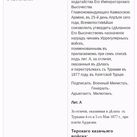
ходатайства Его Императорскаго
Высочества
Главнокомандующаго Кавказскою
Арміею, въ 25-й день Апрѣля сего
года, Всемилостивѣйше
соизволилъ утвердить сдѣланное
Его Высочествомъ назначеніе
наградъ чинамъ Иррегулярныхъ
войскъ,
поименованнымь въ
прилагаемомъ при семъ спискѣ
подъ лит. А, за отличія,
оказанныя въ дѣлахъ
и перестрѣлкахъ съ Турками въ
1877 году, въ Азіятской Турціи.
Подписалъ: Военный Министръ,
Генералъ-
Адъютантъ Милютинъ.
Лит. А
За отличiя, оказанныя в дѣлахъ съ
Турками 4-го и 5-го Мая 1877 г., при
взятiи Ардагана.
Терскаго казачьяго
войска: