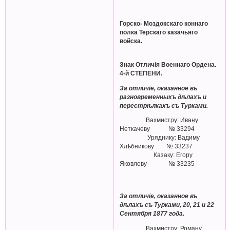
Горско- Моздокскаго коннаго
полка Терскаго казачьяго
войска.
Знак Отличiя Военнаго Ордена.
4-й СТЕПЕНИ.
За отличіе, оказанное въ
разновременныхъ дѣлахъ и
перестрѣлкахъ съ Турками.
Вахмистру: Ивану
Неткачеву № 33294
Уряднику: Вадиму
Хлѣбникову № 33237
Казаку: Егору
Яковлеву № 33235
За отличіе, оказанное въ
дѣлахъ съ Турками, 20, 21 и 22
Сентября 1877 года.
Вахмистру: Роману