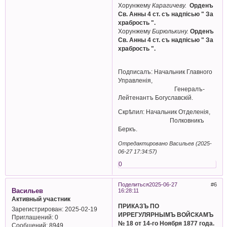
Хорунжему
Карагичеву.
Орденъ
Св. Анны 4 ст. съ надпiсью " За
храбрость ".
Хорунжему
Бирюлькину.
Орденъ
Св. Анны 4 ст. съ надпiсью " За
храбрость ".
Подписалъ: Начальник Главного
Управленiя,
Генералъ-
Лейтенантъ Богуславскiй.
Скрѣпил: Начальник Отделенiя,
Полковникъ
Беркъ.
Отредактировано Васильев (2025-
06-27 17:34:57)
0
Поделиться
2025-06-27
6
Васильев
16:28:11
Активный участник
ПРИКАЗЪ ПО
Зарегистрирован
: 2025-02-19
ИРРЕГУЛЯРНЫМЪ ВОЙСКАМЪ
Приглашений:
0
№ 18 от 14-го Ноября 1877 года.
Сообщений:
8949