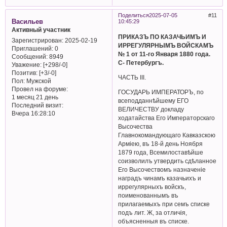
Поделиться
2025-07-05
11
Васильев
10:45:29
Активный участник
ПРИКАЗЪ ПО КАЗАЧЬИМЪ И
Зарегистрирован
: 2025-02-19
ИРРЕГУЛЯРНЫМЪ ВОЙСКАМЪ
Приглашений:
0
№ 1 от 11-го Января 1880 года.
Сообщений:
8949
С- Петербургъ.
Уважение:
[+298/-0]
Позитив:
[+3/-0]
ЧАСТЬ III.
Пол:
Мужской
Провел на форуме:
ГОСУДАРЬ ИМПЕРАТОРЪ, по
1 месяц 21 день
всеподданнѣйшему ЕГО
Последний визит:
ВЕЛИЧЕСТВУ докладу
Вчера 16:28:10
ходатайства Его Императорскаго
Высочества
Главнокомандующаго Кавказскою
Арміею, въ 18-й день Ноября
1879 года, Всемилоставѣйше
соизволилъ утвердить сдѣланное
Его Высочествомъ назначеніе
наградъ чинамъ казачьихъ и
иррегулярныхъ войскъ,
поименованнымъ въ
прилагаемыхъ при семъ списке
подъ лит. Ж, за отличія,
объясненныя въ списке.