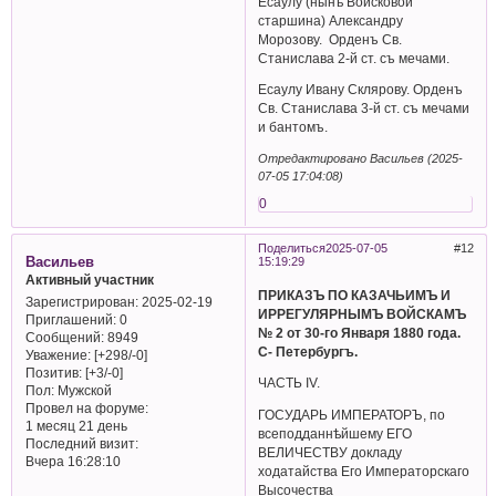
Есаулу (нынѣ Войсковой
старшина) Александру
Морозову. Орденъ Св.
Станислава 2-й ст. съ мечами.
Есаулу Ивану Склярову. Орденъ
Св. Станислава 3-й ст. съ мечами
и бантомъ.
Отредактировано Васильев (2025-
07-05 17:04:08)
0
Поделиться
2025-07-05
12
Васильев
15:19:29
Активный участник
ПРИКАЗЪ ПО КАЗАЧЬИМЪ И
Зарегистрирован
: 2025-02-19
ИРРЕГУЛЯРНЫМЪ ВОЙСКАМЪ
Приглашений:
0
№ 2 от 30-го Января 1880 года.
Сообщений:
8949
С- Петербургъ.
Уважение:
[+298/-0]
Позитив:
[+3/-0]
ЧАСТЬ IV.
Пол:
Мужской
Провел на форуме:
ГОСУДАРЬ ИМПЕРАТОРЪ, по
1 месяц 21 день
всеподданнѣйшему ЕГО
Последний визит:
ВЕЛИЧЕСТВУ докладу
Вчера 16:28:10
ходатайства Его Императорскаго
Высочества