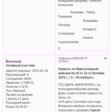
Младшему уряднику: Алексею
Игнатенко
Казакамъ: Павлу
Грищенко
Владимiру
Петрову
Кондрату
Сухорукову
Никите
Седельникову
0
Поделиться
2025-06-27
4
Васильев
15:43:21
Активный участник
Приказъ по Иррегулярным
Зарегистрирован
: 2025-02-19
войскам № 20 от 14-го Октября
Приглашений:
0
1876 г. г. С.- Петербургъ.
Сообщений:
8949
Уважение:
[+298/-0]
ГОСУДАРЬ ИМПЕРАТОРЪ, по
Позитив:
[+3/-0]
всеподданнѣйшему докладу
Пол:
Мужской
Думы знака отличія ордена Св.
Провел на форуме:
Анны, въ
1 месяц 21 день
19-й день Сентября сего года,
Последний визит:
Всемилостивѣйше соизволилъ
Вчера 16:28:10
пожаловать казакамъ
Горско-