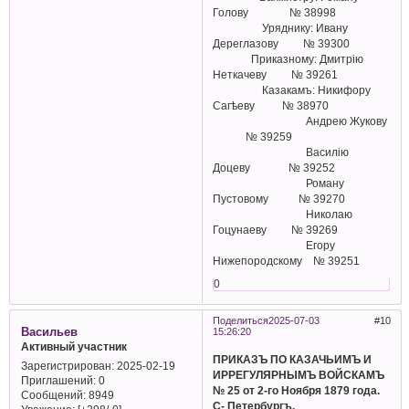
Голову № 38998
Уряднику: Ивану
Дереглазову № 39300
Приказному: Дмитрiю
Неткачеву № 39261
Казакамъ: Никифору
Сагѣеву № 38970
Андрею Жукову
№ 39259
Василiю
Доцеву № 39252
Роману
Пустовому № 39270
Николаю
Гоцунаеву № 39269
Егору
Нижепородскому № 39251
0
Поделиться
2025-07-03
10
Васильев
15:26:20
Активный участник
ПРИКАЗЪ ПО КАЗАЧЬИМЪ И
Зарегистрирован
: 2025-02-19
ИРРЕГУЛЯРНЫМЪ ВОЙСКАМЪ
Приглашений:
0
№ 25 от 2-го Ноября 1879 года.
Сообщений:
8949
С- Петербургъ.