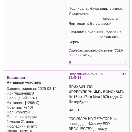
Подписалъ: Начальник Главного
Управленiя,
Генералъ-
Лейтенантъ Богуславскiй.
Скрѣпил: Начальник Отделенiя,
Полковникъ
Беркъ.
Отредактировано Васильев (2025-
06-27 17:34:38)
0
Поделиться
2025-06-29
7
Васильев
15:48:13
Активный участник
ПРИКАЗЪ ПО
Зарегистрирован
: 2025-02-19
ИРРЕГУЛЯРНЫМЪ ВОЙСКАМЪ
Приглашений:
0
№ 15 от 17-го Мая 1878 года. С-
Сообщений:
8949
Петербургъ.
Уважение:
[+298/-0]
Позитив:
[+3/-0]
ЧАСТЬ I.
Пол:
Мужской
Провел на форуме:
ГОСУДАРЬ ИМПЕРАТОРЪ, по
1 месяц 21 день
всеподданнѣйшему ЕГО
Последний визит:
ВЕЛИЧЕСТВУ докладу
Вчера 16:28:10