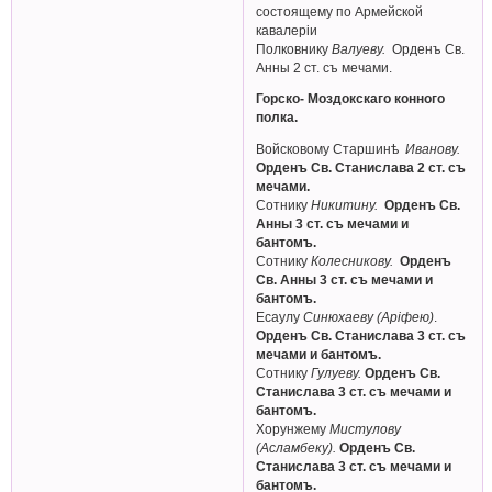
состоящему по Армейской
кавалерiи
Полковнику
Валуеву.
Орденъ Св.
Анны 2 ст. съ мечами.
Горско- Моздокскаго конного
полка.
Войсковому Старшинѣ
Иванову.
Орденъ Св. Станислава 2 ст. съ
мечами.
Сотнику
Никитину.
Орденъ Св.
Анны 3 ст. съ мечами и
бантомъ.
Сотнику
Колесникову.
Орденъ
Св. Анны 3 ст. съ мечами и
бантомъ.
Есаулу
Синюхаеву (Арiфею)
.
Орденъ Св. Станислава 3 ст. съ
мечами и бантомъ.
Сотнику
Гулуеву.
Орденъ Св.
Станислава 3 ст. съ мечами и
бантомъ.
Хорунжему
Мистулову
(Асламбеку).
Орденъ Св.
Станислава 3 ст. съ мечами и
бантомъ.