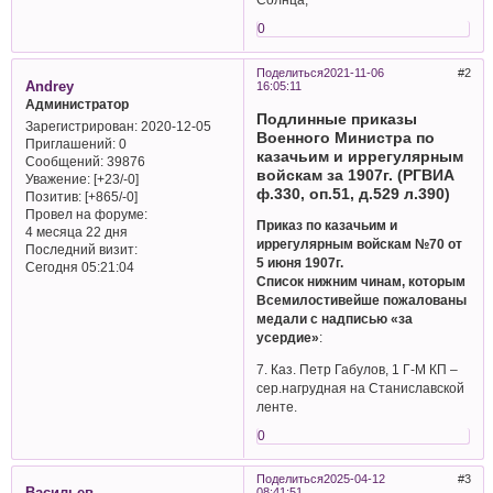
0
Поделиться
2021-11-06
2
Andrey
16:05:11
Администратор
Подлинные приказы
Зарегистрирован
: 2020-12-05
Военного Министра по
Приглашений:
0
казачьим и иррегулярным
Сообщений:
39876
войскам за 1907г. (РГВИА
Уважение:
[+23/-0]
ф.330, оп.51, д.529 л.390)
Позитив:
[+865/-0]
Провел на форуме:
Приказ по казачьим и
4 месяца 22 дня
иррегулярным войскам №70 от
Последний визит:
5 июня 1907г.
Сегодня 05:21:04
Список нижним чинам, которым
Всемилостивейше пожалованы
медали с надписью «за
усердие»
:
7. Каз. Петр Габулов, 1 Г-М КП –
сер.нагрудная на Станиславской
ленте.
0
Поделиться
2025-04-12
3
Васильев
08:41:51