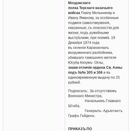
Моздокскаго
полка Терскаго казачьяго
войска
Павлу Мельникову и
Ивану Яманову, за особенные
подвиги самоотверженія,
оказанные, съ опасностію для
жизни, подъ ружейными
выстрѣлами, при поимкѣ 19
Декабря 1874 года
въ селеніи Караханлахъ
вооруженнаго разбойника,
убившаго тамошняго жителя
Юсуба Кязумъ- Оглы,
знаки отличія ордена Св. Анны
подъ №№ 305 и 306
и въ
единовременную выдачу по 25
рублей.
Подписалъ: За отсутствiемъ
Военнаго Министра,
Начальникъ Главнаго
Штаба,
Генералъ- Адъютантъ
Графъ Гейденъ.
ПРИКАЗЪ ПО