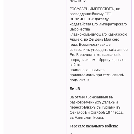
ЧАСТЬ IV.
ГОСУДАРЬ ИМПЕРАТОРЪ, по
всеподданнѣйшему ЕГО
ВЕЛИЧЕСТВУ докладу
ходатайства Его Императорскаго
Высочества
Главнокомандующаго Кавказскою
Арміею, во 2-й день Мая сего
года, Всемилостивѣйше
соизволилъ утвердить сдѣланное
Его Высочествомъ назначеніе
наградъ чинамъ Иррегулярныхъ
войскъ,
поименованнымь въ
прилагаемомъ при семъ спискѣ
подъ лит. В.
Лит. В
За отличія, оказанныя въ
разновременныхъ дѣлахъ и
перестрѣлкахъ съ Турками въ
Сентябрѣ и Октябрѣ 1877 года,
въ Азіятской Турціи.
Терскаго казачьяго войска: