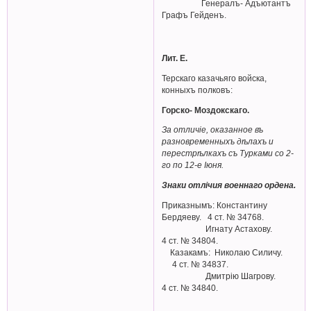
Генералъ- Адъютантъ
Графъ Гейденъ.
Лит. Е.
Терскаго казачьяго войска,
конныхъ полковъ:
Горско- Моздокскаго.
За отличiе, оказанное въ
разновременныхъ дѣлахъ и
перестрѣлкахъ съ Турками со 2-
го по 12-е Iюня.
Знаки отлiчия военнаго ордена.
Приказнымъ: Константину
Бердяеву. 4 ст. № 34768.
Игнату Астахову.
4 ст. № 34804.
Казакамъ: Николаю Силичу.
4 ст. № 34837.
Дмитрiю Шагрову.
4 ст. № 34840.