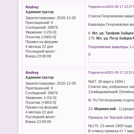
Andrey
Поделиться
2021-05-17 13:27:
Администратор
Список Георгиевских кав
Зарегистрирован
: 2020-12-05
Приглашений:
0
Кавалеры Георгиевских крес
Сообщений:
39876
Уважение:
[+23/-0]
6.
Мл. ур. Трофим Зайцев
Позитив:
[+865/-0]
170.
Мл. ур. Петр Зайцев
Провел на форуме:
4 месяца 22 дня
Георгиевские кавалеры 1-г
Последний визит:
0
Вчера 23:06:08
Andrey
Поделиться
2021-05-17 13:31:
Администратор
№67. 30 марта 1894 г.
Зарегистрирован
: 2020-12-05
Список лиц, избранных з
Приглашений:
0
1)заведывающий 2)помощ
Сообщений:
39876
Уважение:
[+23/-0]
III. По Пятигорскому отдел
Позитив:
[+865/-0]
Провел на форуме:
23.
Мариинский
- 1) уряд
4 месяца 22 дня
Последний визит:
Приказы по Терской облас
Вчера 23:06:08
№175. 23 июня 1900 года.
В отмену приказа от 7 ма