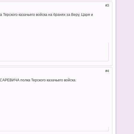
3
ского казачьего войска на бранях за Веру, Царя и
4
РЕВИЧА полка Терского казачьего войска.