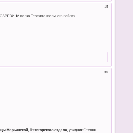
5
РЕВИЧА полка Терского казачьего войска.
6
ицы Марьинской, Пятигорского отдела
, урядник Степан