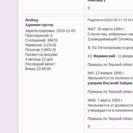
Акилина 2
0
Andrey
Поделиться
2021-05-17 13:19:
Администратор
№67. 30 марта 1894 г.
Зарегистрирован
: 2020-12-05
Список лиц, избранных з
Приглашений:
0
1)заведывающий 2)помощ
Сообщений:
39876
Уважение:
[+23/-0]
III. По Пятигорскому отдел
Позитив:
[+865/-0]
Провел на форуме:
23.
Мариинский
- 1) уряд
4 месяца 22 дня
Последний визит:
Приказы по Терской облас
Вчера 23:06:08
№9. 13 января 1896 г.
Увольняется по болезни о
урядник Василий Зайцев
Приказы по Терской облас
№68. 7 марта 1900 г.
Увольняется от должности
утверждается в означенно
Приказы по Терской облас
0