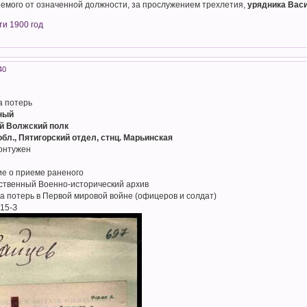
емого от означенной должности, за прослужением трехлетия,
урядника Вас
ти 1900 год
40
а потерь
ный
ий Волжский полк
обл., Пятигорский отдел, стнц. Марьинская
онтужен
ие о приеме раненого
рственный Военно-исторический архив
а потерь в Первой мировой войне (офицеров и солдат)
15-З