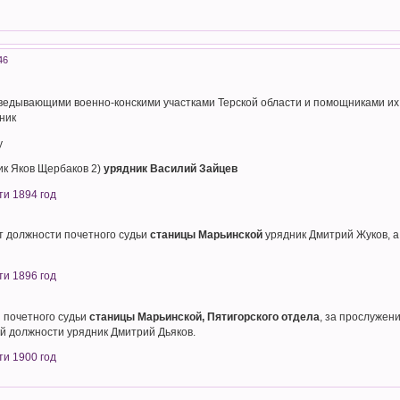
46
аведывающими военно-конскими участками Терской области и помощниками их
ник
у
ник Яков Щербаков 2)
урядник Василий Зайцев
ти 1894 год
т должности почетного судьи
станицы Марьинской
урядник Дмитрий Жуков, а 
.
ти 1896 год
 почетного судьи
станицы Марьинской, Пятигорского отдела
, за прослужен
й должности урядник Дмитрий Дьяков.
ти 1900 год