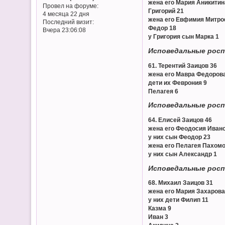
жена его Мария Аникитин
Провел на форуме:
Григорий 21
4 месяца 22 дня
жена его Евфимия Митро
Последний визит:
Федор 18
Вчера 23:06:08
у Григория сын Марка 1
Исповедальные росп
61. Терентий Заицов 36
жена его Мавра Федоров
дети их Феврония 9
Пелагея 6
Исповедальные росп
64. Елисей Заицов 46
жена его Феодосия Ивано
у них сын Феодор 23
жена его Пелагея Пахомо
у них сын Александр 1
Исповедальные росп
68. Михаил Заицов 31
жена его Мария Захарова
у них дети Филип 11
Казма 9
Иван 3