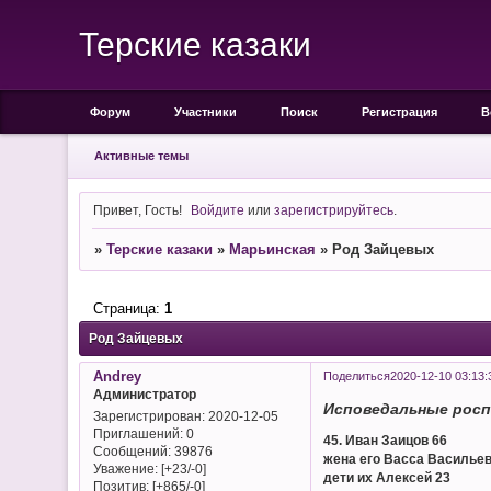
Терские казаки
Форум
Участники
Поиск
Регистрация
В
Активные темы
Привет, Гость!
Войдите
или
зарегистрируйтесь
.
»
Терские казаки
»
Марьинская
»
Род Зайцевых
Страница:
1
Род Зайцевых
Andrey
Поделиться
2020-12-10 03:13:
Администратор
Исповедальные росп
Зарегистрирован
: 2020-12-05
Приглашений:
0
45. Иван Заицов 66
Сообщений:
39876
жена его Васса Васильев
Уважение:
[+23/-0]
дети их Алексей 23
Позитив:
[+865/-0]