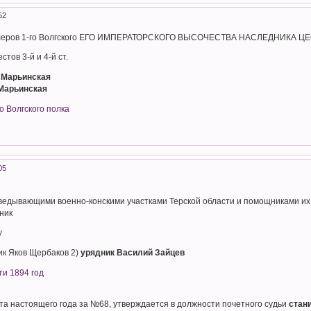
52
алеров 1-го Волгского ЕГО ИМПЕРАТОРСКОГО ВЫСОЧЕСТВА НАСЛЕДНИКА ЦЕСА
тов 3-й и 4-й ст.
 Марьинская
 Марьинская
о Волгского полка
05
аведывающими военно-конскими участками Терской области и помощниками их
ник
у
ник Яков Щербаков 2)
урядник Василий Зайцев
ти 1894 год
рта настоящего года за №68, утверждается в должности почетного судьи
стан