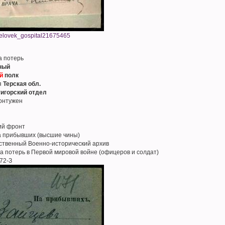
chelovek_gospital21675465
а потерь
ный
й
полк
я
Терская обл.
игорский отдел
онтужен
ий фронт
а прибывших (высшие чины)
рственный Военно-исторический архив
а потерь в Первой мировой войне (офицеров и солдат)
72-З