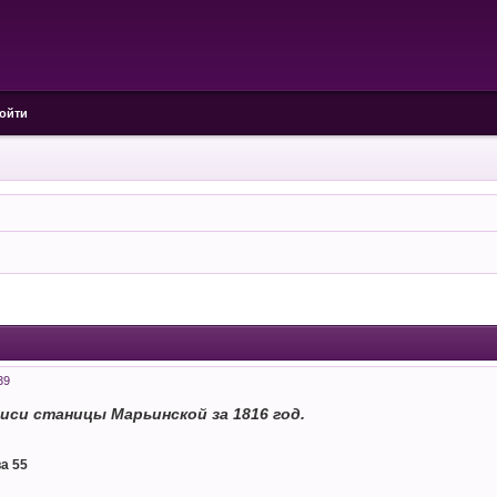
ойти
39
иси станицы Марьинской за 1816 год.
а 55