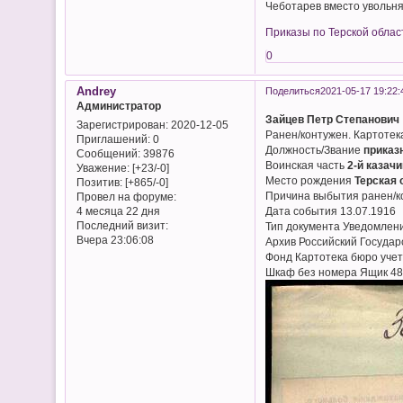
Чеботарев вместо увольня
Приказы по Терской облас
0
Andrey
Поделиться
2021-05-17 19:22:
Администратор
Зайцев Петр Степанович
Зарегистрирован
: 2020-12-05
Ранен/контужен. Картотек
Приглашений:
0
Должность/Звание
приказ
Сообщений:
39876
Воинская часть
2-й казач
Уважение:
[+23/-0]
Место рождения
Терская 
Позитив:
[+865/-0]
Причина выбытия ранен/к
Провел на форуме:
Дата события 13.07.1916
4 месяца 22 дня
Последний визит:
Тип документа Уведомлен
Вчера 23:06:08
Архив Российский Госуда
Фонд Картотека бюро учет
Шкаф без номера Ящик 48