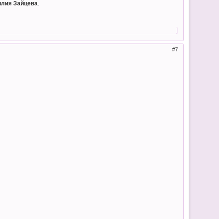
илия Зайцева
.
7