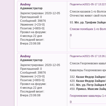
Andrey
Поделиться
2021-05-17 13:22:
Администратор
Список казаков 1-го Вол
Зарегистрирован
: 2020-12-05
Отечество живот свой по
Приглашений:
0
Сообщений:
39876
93.
Мл. ур. Трофим Зайц
Уважение:
[+23/-0]
Позитив:
[+865/-0]
Списки погибших 1-го Волг
Провел на форуме:
0
4 месяца 22 дня
Последний визит:
Вчера 23:06:08
Andrey
Поделиться
2021-05-17 13:26:
Администратор
Список Георгиевских кав
Зарегистрирован
: 2020-12-05
Приглашений:
0
Кавалеры Георгиевских кре
Сообщений:
39876
Уважение:
[+23/-0]
332.
Казак Федор Зайцев
Позитив:
[+865/-0]
420.
Казак Федор Зайцев
Провел на форуме:
441.
Мл. ур. Петр Зайцев
4 месяца 22 дня
450.
Приказ. Максим Зай
Последний визит:
Вчера 23:06:08
Георгиевские кавалеры 1-г
0