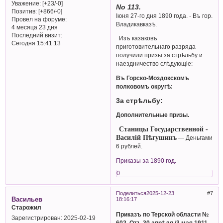
Уважение:
[+23/-0]
No 113.
Позитив:
[+866/-0]
Іюня 27-го дня 1890 года. - Въ гор.
Провел на форуме:
Владикавказѣ.
4 месяца 23 дня
Последний визит:
Изъ казаковъ
Сегодня 15:41:13
приготовительнаго разряда
получили призы за стрѣльбу и
наездничество слѣдующіе:
Въ Горско-Моздокскомъ
полковомъ округѣ:
3a стрѣльбу:
Дополнительные призы.
Станицы Государственной -
Василій Пѣгушинъ
— Деньгами
6 рублей.
Приказы за 1890 год.
0
Поделиться
2025-12-23
7
Васильев
18:16:17
Старожил
Приказъ по Терской области №
Зарегистрирован
: 2025-02-19
602. Отъ 30 апрѣля /3 мая 1911