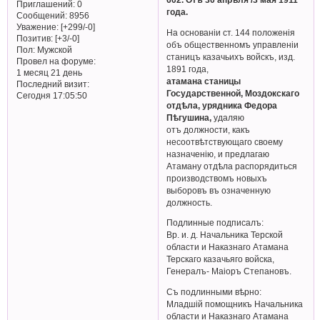
Приглашений:
0
года.
Сообщений:
8956
Уважение:
[+299/-0]
На основанiи ст. 144 положенiя
Позитив:
[+3/-0]
объ общественномъ управленіи
Пол:
Мужской
станицъ казачьихъ войскъ, изд.
Провел на форуме:
1891 года,
1 месяц 21 день
атамана станицы
Последний визит:
Государственной, Моздокскаго
Сегодня 17:05:50
отдѣла, урядника Федора
Пѣгушина,
удаляю
отъ должности, какъ
несоотвѣтствующаго своему
назначенію, и предлагаю
Атаману отдѣла распорядиться
производствомъ новыхъ
выборовъ въ означенную
должность.
Подлинные подписалъ:
Вр. и. д. Начальника Терской
области и Наказнаго Атамана
Терскаго казачьяго войска,
Генералъ- Маiоръ Степановъ.
Съ подлинными вѣрно:
Младшiй помощникъ Начальника
области и Наказнаго Атамана