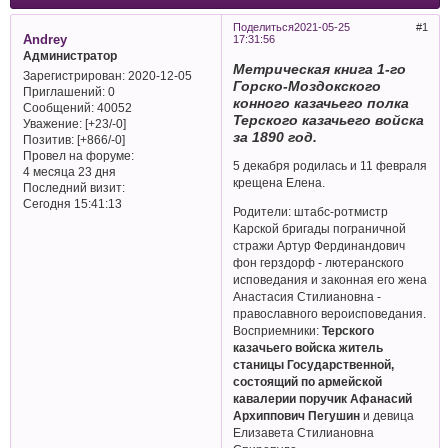
Поделиться
2021-05-25
1
Andrey
17:31:56
Администратор
Метрическая книга 1-го
Зарегистрирован
: 2020-12-05
Горско-Моздокского
Приглашений:
0
конного казачьего полка
Сообщений:
40052
Терского казачьего войска
Уважение:
[+23/-0]
за 1890 год.
Позитив:
[+866/-0]
Провел на форуме:
5 декабря родилась и 11 февраля
4 месяца 23 дня
крещена Елена.
Последний визит:
Сегодня 15:41:13
Родители: штабс-ротмистр
Карской бригады пограничной
стражи Артур Фердинандович
фон герздорф - лютеранского
исповедания и законная его жена
Анастасия Стилиановна -
православного вероисповедания.
Восприемники:
Терского
казачьего войска житель
станицы Государственной,
состоящий по армейской
кавалерии поручик Афанасий
Архиппович Пегушин
и девица
Елизавета Стилиановна