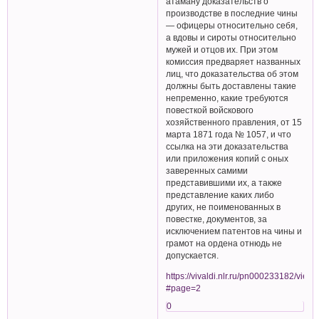
атаману доказательств о
производстве в последние чины
— офицеры относительно себя,
а вдовы и сироты относительно
мужей и отцов их. При этом
комиссия предваряет названных
лиц, что доказательства об этом
должны быть доставлены такие
непременно, какие требуются
повесткой войскового
хозяйственного правления, от 15
марта 1871 года № 1057, и что
ссылка на эти доказательства
или приложения копий с оных
заверенных самими
представившими их, а также
представление каких либо
других, не поименованных в
повестке, документов, за
исключением патентов на чины и
грамот на ордена отнюдь не
допускается.
https://vivaldi.nlr.ru/pn000233182/view/
#page=2
0