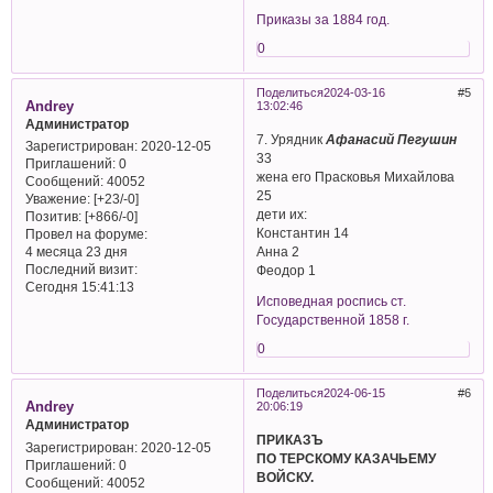
Приказы за 1884 год.
0
Поделиться
2024-03-16
5
Andrey
13:02:46
Администратор
7. Урядник
Афанасий Пегушин
Зарегистрирован
: 2020-12-05
33
Приглашений:
0
жена его Прасковья Михайлова
Сообщений:
40052
25
Уважение:
[+23/-0]
дети их:
Позитив:
[+866/-0]
Константин 14
Провел на форуме:
Анна 2
4 месяца 23 дня
Последний визит:
Феодор 1
Сегодня 15:41:13
Исповедная роспись ст.
Государственной 1858 г.
0
Поделиться
2024-06-15
6
Andrey
20:06:19
Администратор
ПРИКАЗЪ
Зарегистрирован
: 2020-12-05
ПО ТЕРСКОМУ КАЗАЧЬЕМУ
Приглашений:
0
ВОЙСКУ.
Сообщений:
40052