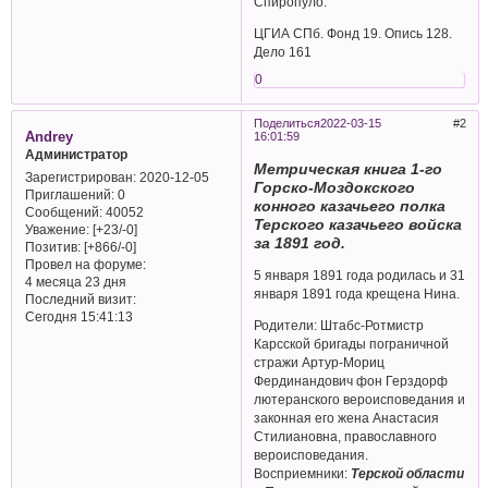
Спиропуло.
ЦГИА СПб. Фонд 19. Опись 128.
Дело 161
0
Поделиться
2022-03-15
2
Andrey
16:01:59
Администратор
Метрическая книга 1-го
Зарегистрирован
: 2020-12-05
Горско-Моздокского
Приглашений:
0
конного казачьего полка
Сообщений:
40052
Терского казачьего войска
Уважение:
[+23/-0]
за 1891 год.
Позитив:
[+866/-0]
Провел на форуме:
5 января 1891 года родилась и 31
4 месяца 23 дня
января 1891 года крещена Нина.
Последний визит:
Сегодня 15:41:13
Родители: Штабс-Ротмистр
Карсской бригады пограничной
стражи Артур-Мориц
Фердинандович фон Герздорф
лютеранского вероисповедания и
законная его жена Анастасия
Стилиановна, православного
вероисповедания.
Восприемники:
Терской области