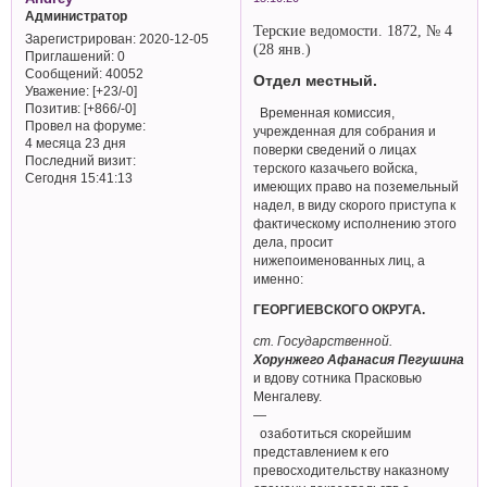
Администратор
Терские ведомости. 1872, № 4
Зарегистрирован
: 2020-12-05
(28 янв.)
Приглашений:
0
Сообщений:
40052
Отдел местный.
Уважение:
[+23/-0]
Позитив:
[+866/-0]
Временная комиссия,
Провел на форуме:
учрежденная для собрания и
4 месяца 23 дня
поверки сведений о лицах
Последний визит:
терского казачьего войска,
Сегодня 15:41:13
имеющих право на поземельный
надел, в виду скорого приступа к
фактическому исполнению этого
дела, просит
нижепоименованных лиц, а
именно:
ГЕОРГИЕВСКОГО ОКРУГА.
ст. Государственной.
Хорунжего Афанасия Пегушина
и вдову сотника Прасковью
Менгалеву.
—
озаботиться скорейшим
представлением к его
превосходительству наказному