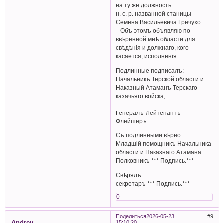
на ту же должность
н. с. р. названной станицы
Семена Васильевича Гречухо.
Объ этомъ объявляю по
ввѣренной мнѣ области для
свѣдѣнія и должнаго, кого
касается, исполненія.
Подлинные подписалъ:
Начальникъ Терской области и
Наказный Атаманъ Терскаго
казачьяго войска,
Генералъ-Лейтенантъ
Флейшеръ.
Съ подлинными вѣрно:
Младшiй помощникъ Начальника
области и Наказнаго Атамана
Полковникъ *** Подпись.***
Свѣрялъ:
секретаръ *** Подпись.***
0
Поделиться
2026-05-23
9
Andrey
15:10:20