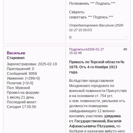
Полковникъ *** Подпись.***
Свѣрялъ:
секретаръ *** Подпись.***
Отредактировано Васильев (2026-
01-27 15:33:07)
0
Поделиться
2026-01-27
8
Васильев
15:32:48
Старожил
Приказъ по Терской области №
Зарегистрирован
: 2025-02-19
1679. Отъ 4-го Ноября 1913
Приглашений:
0
года.
Сообщений:
8956
Уважение:
[+299/-0]
Вслѣдствіе представленія
Позитив:
[+3/-0]
Моздокскаго городского по
Пол:
Мужской
воинской повинности Присутствія
Провел на форуме:
и на основаніи ст. 754 уст.
1 месяц 21 день
о зем. повинности, увольняю отъ
Последний визит:
должности помощника
Сегодня 17:05:50
завѣдывающаго 12 военно-
конскимъ участкомъ
урядника
ст. Государственной, Василія
Афанасьевича Пѣгушина,
по
болѣзни и назначаю вмѣсто него