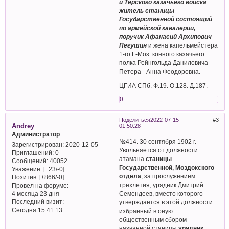
и Терского казачьего войска
житель станицы
Государственной состоящий
по армейской кавалерии,
поручик Афанасий Архипович
Пегушин
и жена капельмейстера
1-го Г-Моз. конного казачьего
полка Рейнгольда Даниловича
Петера - Анна Феодоровна.
ЦГИА СПб. Ф.19. О.128. Д.187.
0
Поделиться
2022-07-15
3
Andrey
01:50:28
Администратор
№414. 30 сентября 1902 г.
Зарегистрирован
: 2020-12-05
Увольняется от должности
Приглашений:
0
атамана
станицы
Сообщений:
40052
Государственной, Моздокского
Уважение:
[+23/-0]
отдела
, за прослужением
Позитив:
[+866/-0]
трехлетия, урядник Дмитрий
Провел на форуме:
Семендеев, вместо которого
4 месяца 23 дня
Последний визит:
утверждается в этой должности
Сегодня 15:41:13
избранный в оную
общественным сбором
названной станицы
урядник