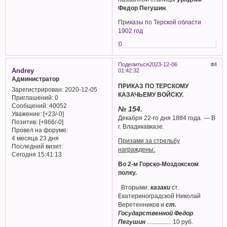
Федор Пегушин
.
Приказы по Терской области
1902 год
0
Поделиться
2023-12-06
4
Andrey
01:42:32
Администратор
ПРИКАЗ ПО ТЕРСКОМУ
Зарегистрирован
: 2020-12-05
КАЗАЧЬЕМУ ВОЙСКУ.
Приглашений:
0
Сообщений:
40052
№ 154.
Уважение:
[+23/-0]
Декабря 22-го дня 1884 года. — В
Позитив:
[+866/-0]
г. Владикавказе.
Провел на форуме:
4 месяца 23 дня
Призами за стрельбу
Последний визит:
награждены:
Сегодня 15:41:13
Во 2-м Горско-Моздокском
полку.
Вторыми:
казаки
ст.
Екатериноградской Николай
Веретенников и
ст.
Государственной Федор
Пегушин
................ 10 руб.