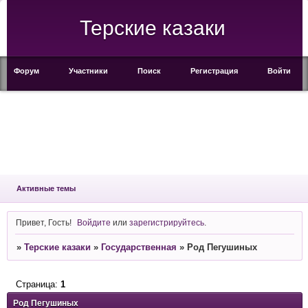
Терские казаки
Форум
Участники
Поиск
Регистрация
Войти
Активные темы
Привет, Гость!
Войдите
или
зарегистрируйтесь
.
»
Терские казаки
»
Государственная
»
Род Пегушиных
Страница:
1
Род Пегушиных