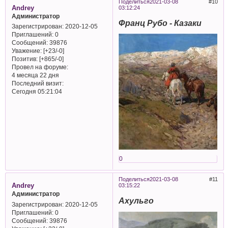
Поделиться
2021-03-08
10
Andrey
03:12:24
Администратор
Франц Рубо - Казаки
Зарегистрирован
: 2020-12-05
Приглашений:
0
Сообщений:
39876
Уважение:
[+23/-0]
Позитив:
[+865/-0]
Провел на форуме:
4 месяца 22 дня
Последний визит:
Сегодня 05:21:04
0
Поделиться
2021-03-08
11
Andrey
03:15:22
Администратор
Ахульго
Зарегистрирован
: 2020-12-05
Приглашений:
0
Сообщений:
39876