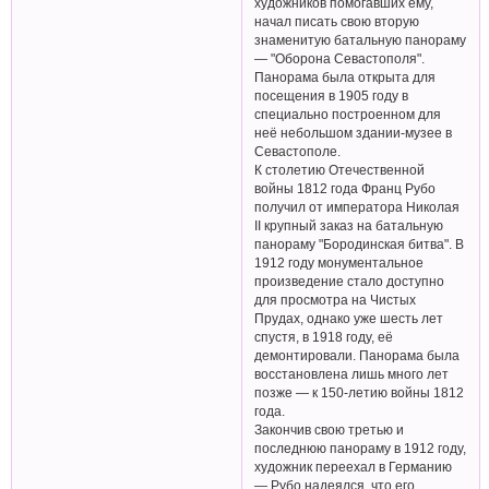
художников помогавших ему,
начал писать свою вторую
знаменитую батальную панораму
— "Оборона Севастополя".
Панорама была открыта для
посещения в 1905 году в
специально построенном для
неё небольшом здании-музее в
Севастополе.
К столетию Отечественной
войны 1812 года Франц Рубо
получил от императора Николая
II крупный заказ на батальную
панораму "Бородинская битва". В
1912 году монументальное
произведение стало доступно
для просмотра на Чистых
Прудах, однако уже шесть лет
спустя, в 1918 году, её
демонтировали. Панорама была
восстановлена лишь много лет
позже — к 150-летию войны 1812
года.
Закончив свою третью и
последнюю панораму в 1912 году,
художник переехал в Германию
— Рубо надеялся, что его