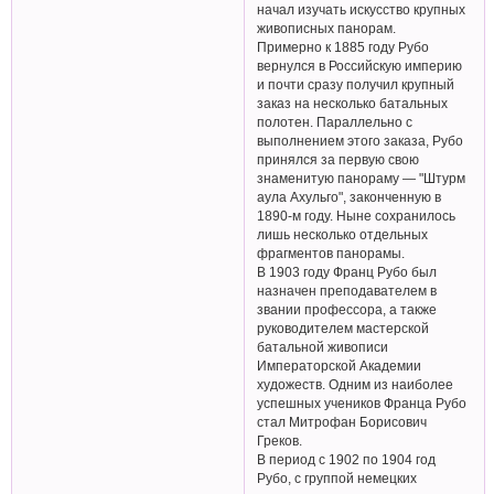
начал изучать искусство крупных
живописных панорам.
Примерно к 1885 году Рубо
вернулся в Российскую империю
и почти сразу получил крупный
заказ на несколько батальных
полотен. Параллельно с
выполнением этого заказа, Рубо
принялся за первую свою
знаменитую панораму — "Штурм
аула Ахульго", законченную в
1890-м году. Ныне сохранилось
лишь несколько отдельных
фрагментов панорамы.
В 1903 году Франц Рубо был
назначен преподавателем в
звании профессора, а также
руководителем мастерской
батальной живописи
Императорской Академии
художеств. Одним из наиболее
успешных учеников Франца Рубо
стал Митрофан Борисович
Греков.
В период с 1902 по 1904 год
Рубо, с группой немецких