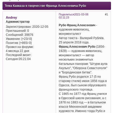
Тема Кавказа в творчестве Франца Алексеевича Рубо
Поделиться
2021-03-08
1
Andrey
02:11:23
Администратор
Рубо Франц Алексеевич
-
Зарегистрирован
: 2020-12-05
художник-живописец,
Приглашений:
0
монументалист
Сообщений:
39876
Автор текста - Валерий Рублёв.
Уважение:
[+23/-0]
25 апреля 2018 года.
Позитив:
[+865/-0]
Франц Алексеевич Рубо
(1856-
Провел на форуме:
1928) — художник-живописец,
4 месяца 22 дня
Последний визит:
монументалист — автор
Сегодня 05:21:04
нескольких знаменитых
батальных панорам: "Штурм аула
Ахульго", "Оборона Севастополя"
и "Бородинская битва".
Франц Рубо родился 17 (5 по
старому стилю) июня 1856 года в
Одессе, был сыном обрусевшего
французского торговца.
С 1865 по 1877 год Франц учился
в Одесской школе рисования, а с
1878 по 1883 год — в батальном
классе Мюнхенской академии
художеств. Именно тогда Рубо и