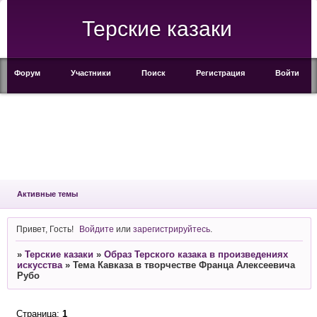
Терские казаки
Форум
Участники
Поиск
Регистрация
Войти
Активные темы
Привет, Гость!
Войдите
или
зарегистрируйтесь
.
»
Терские казаки
»
Образ Терского казака в произведениях
искусства
»
Тема Кавказа в творчестве Франца Алексеевича
Рубо
Страница:
1