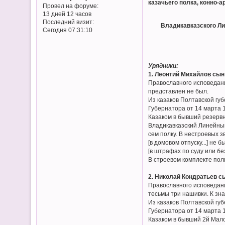
казачьего полка, конно-а
Провел на форуме:
13 дней 12 часов
Последний визит:
Владикавказского Ли
Сегодня 07:31:10
Урядники:
1. Леонтий Михайлов сын
Православного исповедани
представлен не был.
Из казаков Полтавской гу
Губернатора от 14 марта 1
Казаком в бывший резервн
Владикавказский Линейный 
сем полку. В нестроевых зв
[в домовом отпуску...] не б
[в штрафах по суду или без
В строевом комплекте пол
2. Николай Кондратьев сы
Православного исповедани
тесьмы три нашивки. К зн
Из казаков Полтавской гу
Губернатора от 14 марта 1
Казаком в бывший 2й Мало