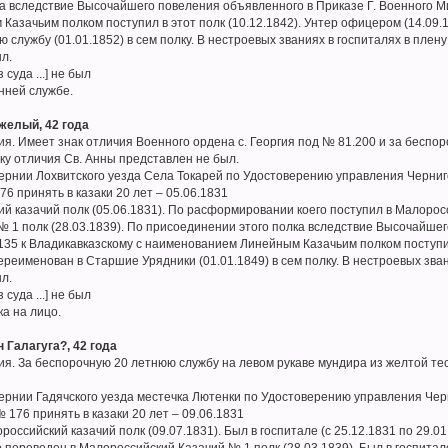
а вследствие Высочайшего повеления объявленного в Приказе Г. Военного Мин
азачьим полком поступил в этот полк (10.12.1842). Унтер офицером (14.09.
службу (01.01.1852) в сем полку. В нестроевых званиях в госпиталях в плену 
ыл.
 суда ...] не был
нней службе.
желый, 42 года
я. Имеет знак отличия Военного ордена с. Георгия под № 81.200 и за беспо
аку отличия Св. Анны представлен не был.
бернии Лохвитского уезда Села Токарей по Удостоверению управления Черниг
76 принять в казаки 20 лет – 05.06.1831
й казачий полк (05.06.1831). По расформировании коего поступил в Малоросс
 1 полк (28.03.1839). По присоединении этого полка вследствие Высочайшег
 135 к Владикавказскому с наименованием Линейным Казачьим полком поступил
ереименован в Старшие Урядники (01.01.1849) в сем полку. В нестроевых звани
ыл.
 суда ...] не был
ка на лицо.
 Галагуга?, 42 года
я. За беспорочную 20 летнюю службу на левом рукаве мундира из желтой тес
бернии Гадячского уезда местечка Лютенки по Удостоверению управления Чер
№ 176 принять в казаки 20 лет – 09.06.1831
оссийский казачий полк (09.07.1831). Был в госпитале (с 25.12.1831 по 29.0
го переведен в Малороссийский Казачий № 1 полк (28.03.1839). Был в госпитал