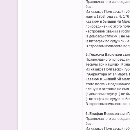
Православного исповедани
был.
Из казаков Полтавской гу
марта 1853 года за № 176 
Казаком в бывший 4й Мало
присоединению этого полк
нестроевом звании в госпи
[в домовом отпуску...] не б
[в штрафах по суду или без
В строевом комплекте пол
5. Герасим Васильев сын
Православного исповедани
тесьмы три нашивки. К зн
Из казаков Полтавской гу
Губернатора от 14 марта 1
Казаком в бывший 5й Мало
этого полка к Владикавказ
плену и в отставке не был.
[в домовом отпуску...] не б
[в штрафах по суду или без
В строевом комплекте пол
6. Епифан Борисов сын Г
Православного исповедани
был.
Из казаков Полтавской гу