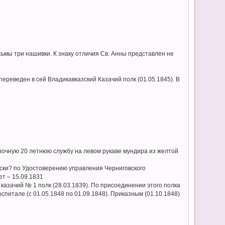
ьмы три нашивки. К знаку отличия Св. Анны представлен не
 переведен в сей Владикавказский Казачий полк (01.05.1845). В
орочную 20 летнюю службу на левом рукаве мундира из желтой
роски? по Удостоверению управления Черниговского
ет – 15.09.1831
казачий № 1 полк (28.03.1839). По присоединении этого полка
спитале (с 01.05.1848 по 01.09.1848). Приказным (01.10.1848)