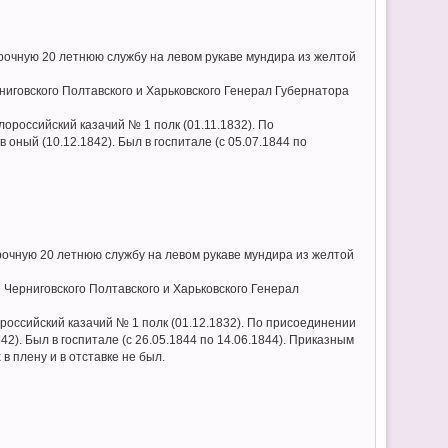
орочную 20 летнюю службу на левом рукаве мундира из желтой
иговского Полтавского и Харьковского Генерал Губернатора
лороссийский казачий № 1 полк (01.11.1832). По
оный (10.12.1842). Был в госпитале (с 05.07.1844 по
орочную 20 летнюю службу на левом рукаве мундира из желтой
 Черниговского Полтавского и Харьковского Генерал
российский казачий № 1 полк (01.12.1832). По присоединении
2). Был в госпитале (с 26.05.1844 по 14.06.1844). Приказным
 в плену и в отставке не был.