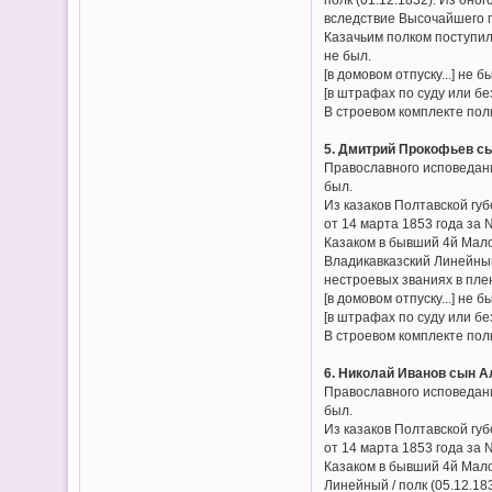
вследствие Высочайшего п
Казачьим полком поступил 
не был.
[в домовом отпуску...] не б
[в штрафах по суду или без
В строевом комплекте пол
5. Дмитрий Прокофьев сы
Православного исповедани
был.
Из казаков Полтавской гу
от 14 марта 1853 года за 
Казаком в бывший 4й Мало
Владикавказский Линейный/
нестроевых званиях в плен
[в домовом отпуску...] не б
[в штрафах по суду или без
В строевом комплекте пол
6. Николай Иванов сын А
Православного исповедани
был.
Из казаков Полтавской гу
от 14 марта 1853 года за 
Казаком в бывший 4й Мало
Линейный / полк (05.12.18