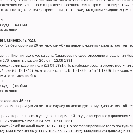
овеления объясненного в Приказе Г. Военного Министра от 7 октября 1842 
в этот полк (10.12.1842). Приказным (01.01.1846). Младшим Урядником (15.11.
ыл.
 суда ...] не был
ка на лицо.
н Савченко, 42 года
я. За беспорочную 20 летнюю службу на левом рукаве мундира из желтой тес
бернии Пирятинского уезда села Харьковец по удостоверению управления Чер
№ 176 принять в казаки 20 лет – 12.09.1831
российский казачий полк (12.09.1831). По расформированию коего поступил 
 полк (05.12.1842). Был в госпитале (с 15.10.1839 по 15.11.1839). Приказным
у и в отставке не был.
ыл.
 суда ...] не был
ка на лицо.
лексеенко, 46 лет
я. За беспорочную 20 летнюю службу на левом рукаве мундира из желтой тес
бернии Переяславского уезда села Горбаней по удостоверению управления Че
№ 176 принять в казаки 24 лет – 07.06.1831
российский Казачий полк (07.06.1831). По расформированию коего поступил 
32). Был в госпитале (с 11.02.1842 по 05.03.1842). Младшим Урядником (15.06.