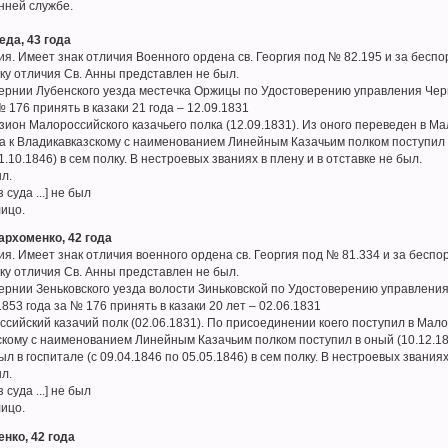
нней службе.
еда, 43 года
я. Имеет знак отличия Военного ордена св. Георгия под № 82.195 и за бесп
аку отличия Св. Анны представлен не был.
бернии Лубенского уезда местечка Оржицы по Удостоверению управления Черн
№ 176 принять в казаки 21 года – 12.09.1831
ион Малороссийского казачьего полка (12.09.1831). Из оного переведен в Ма
а к Владикавказскому с наименованием Линейным Казачьим полком поступил в 
.10.1846) в сем полку. В нестроевых званиях в плену и в отставке не был.
ыл.
 суда ...] не был
лицо.
архоменко, 42 года
я. Имеет знак отличия военного ордена св. Георгия под № 81.334 и за бесп
аку отличия Св. Анны представлен не был.
бернии Зеньковского уезда волости Зиньковской по Удостоверению управления
853 года за № 176 принять в казаки 20 лет – 02.06.1831
сийский казачий полк (02.06.1831). По присоединении коего поступил в Мало
скому с наименованием Линейным Казачьим полком поступил в оный (10.12.184
Был в госпитале (с 09.04.1846 по 05.05.1846) в сем полку. В нестроевых званиях
ыл.
 суда ...] не был
лицо.
нко, 42 года