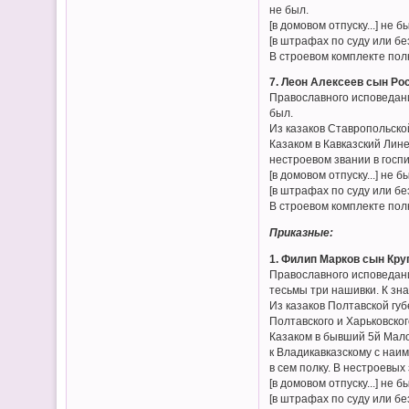
не был.
[в домовом отпуску...] не б
[в штрафах по суду или без
В строевом комплекте пол
7. Леон Алексеев сын Рос
Православного исповедани
был.
Из казаков Ставропольской
Казаком в Кавказский Лине
нестроевом звании в госпи
[в домовом отпуску...] не б
[в штрафах по суду или без
В строевом комплекте пол
Приказные:
1. Филип Марков сын Круп
Православного исповедани
тесьмы три нашивки. К зн
Из казаков Полтавской губ
Полтавского и Харьковског
Казаком в бывший 5й Мало
к Владикавказскому с наим
в сем полку. В нестроевых 
[в домовом отпуску...] не б
[в штрафах по суду или без