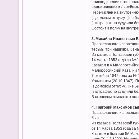
присоединении этого полк
наименованием Линейным К
Перечислен на внутреннюю 
[в домовом отпуску...] не б
[в штрафах по суду или без
Состоит в полку на внутре
3. Михайла Иванов сын Е
Православного исповедани
тесьмы три нашивки. К зн
Из казаков Полтавской гу
14 марта 1853 года за № 1
Казаком в 4 Малороссийски
Малороссийский Казачий №
7 октября 1842 года за №
Урядником (20.10.1847). П
[в домовом отпуску...] не б
[в штрафах по суду или без
В строевом комплекте пол
4. Григорий Максимов сын
Православного исповедани
был.
Из казаков Полтавской гу
от 14 марта 1853 года за 
Казаком в бывший 5й Малор
полк (01.12.1832). Из оно