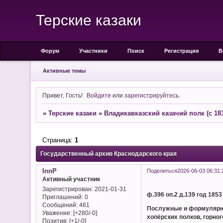
Терские казаки
Форум
Участники
Поиск
Регистрация
В
Активные темы
Привет, Гость!
Войдите
или
зарегистрируйтесь
.
»
Терские казаки
»
Владикавказский казачий полк (с 183
Страница:
1
Государственный архив Краснодарского края
InnP
Поделиться
2026-06-03 06:31:
Активный участник
Зарегистрирован
: 2021-01-31
ф.396 оп.2 д.139 год 1853
Приглашений:
0
Сообщений:
461
Послужные и формулярные 
Уважение:
[+280/-0]
хопёрских полков, горног
Позитив:
[+1/-0]