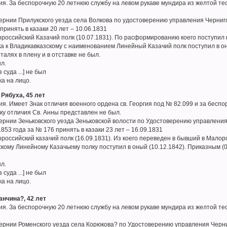
я. За беспорочную 20 летнюю службу на левом рукаве мундира из желтой тес
бернии Прилукского уезда села Волкова по удостоверению управления Черниго
принять в казаки 20 лет – 10.06.1831
российский Казачий полк (10.07.1831). По расформированию коего поступил в
а к Владикавказскому с наименованием Линейный Казачий полк поступил в оный
талях в плену и в отставке не был.
ыл.
 суда ...] не был
ка на лицо.
 Рябуха, 45 лет
я. Имеет Знак отличия военного ордена св. Георгия под № 82.099 и за бесп
аку отличия Св. Анны представлен не был.
бернии Зеньковского уезда Зеньковской волости по Удостоверению управления
853 года за № 176 принять в казаки 23 лет – 16.09.1831
российский казачий полк (16.09.1831). Из коего переведен в бывший в Малор
скому Линейному Казачьему полку поступил в оный (10.12.1842). Приказным (01
ыл.
 суда ...] не был
ка на лицо.
анчина?, 42 лет
я. За беспорочную 20 летнюю службу на левом рукаве мундира из желтой тес
бернии Роменского уезда села Корюкова? по Удостоверению управления Черни