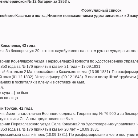
ртиллерийской № 12 батареи за 1853 г.
Формулярный список
нейного Казачьего полка, Нижним воинским чинам удостаиваемых к Знаку
 Коваленко, 43 года
я. За беспорочную 20 летнюю службу имеет на левом рукаве мундира из желт
бернии Кобеляцкого уезда, Первобелецкой волости по Удостоверению Управле
853 года за № 176 принять в казаки 21 года – 13.09.1831
ый батальон 2 Малороссийского Казачьего полка (13.09.1831). По расформи
полк (01.12.1832). Унтер офицер (09.12.1843). В оном полку Штаб трубачем 
аниях в госпиталях в плену и в отставке не был.
ыл.
 суда ...] не был
ка на лицо.
н Трухан, 42 года
я. Имеет знак отличия Военного ордена с. Георгия под № 76,900 и за беспо
аку отличия Св. Анны представлен не был.
бернии Переяславского уезда Села Ковахика? по Удостоверению управления Ч
853 года за № 176 принять в казаки 20 лет – 10.09.1831
российский казачий полк (10.09.1831). По расформировании коего поступил в