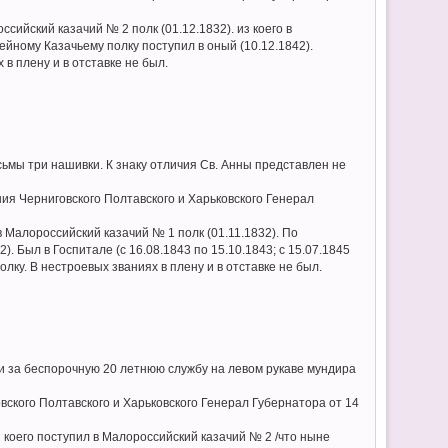
сийский казачий № 2 полк (01.12.1832). из коего в
ейному Казачьему полку поступил в оный (10.12.1842).
 в плену и в отставке не был.
ьмы три нашивки. К знаку отличия Св. Анны представлен не
ия Черниговского Полтавского и Харьковского Генерал
 Малороссийский казачий № 1 полк (01.11.1832). По
. Был в Госпитале (с 16.08.1843 по 15.10.1843; с 15.07.1845
олку. В нестроевых званиях в плену и в отставке не был.
 и за беспорочную 20 летнюю службу на левом рукаве мундира
ского Полтавского и Харьковского Генерал Губернатора от 14
 коего поступил в Малороссийский казачий № 2 /что ныне