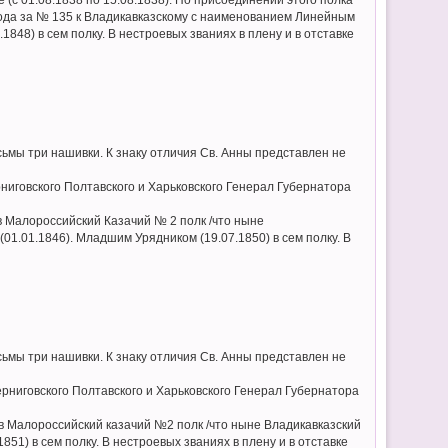
года за № 135 к Владикавказскому с наименованием Линейным
1848) в сем полку. В нестроевых званиях в плену и в отставке
ьмы три нашивки. К знаку отличия Св. Анны представлен не
ниговского Полтавского и Харьковского Генерал Губернатора
в Малороссийский Казачий № 2 полк /что ныне
 (01.01.1846). Младшим Урядником (19.07.1850) в сем полку. В
ьмы три нашивки. К знаку отличия Св. Анны представлен не
рниговского Полтавского и Харьковского Генерал Губернатора
в Малороссийский казачий №2 полк /что ныне Владикавказский
1851) в сем полку. В нестроевых званиях в плену и в отставке