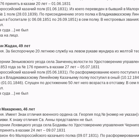
76 принять в казаки 20 лет – 01.06.1831
оссийский казачий полк (01.06.1831). Из коего переведен в бывший в Малорос
 1 полк (28.03.1839). По присоединению этого полка к Владикавказскому Лин
л в Госпитале (с 06.08.1851 по 26.09.1851) в сем полку. В нестроевых званиях
ыл.
 суда ...] не был
ка на лицо.
н Жадан, 49 лет
я. За беспорочную 20 летнюю службу на левом рукаве мундира из желтой тес
бернии Зеньковского уезда села Заиченец волости по Удостоверению управлен
853 года за № 176 принять в казаки 27 лет – 05.07.1831
российский казачий полк (05.06.1831). По расформированию коего поступил в
 к Владикавказскому Линейному Казачьему полку поступил в оный (10.12.1842)
 (01.01.1846). Спущен по достижению 50 лет него возраста в отставку. В сем п
ыл.
 суда ...] не был
 Макаренко, 46 лет
я. Имеет Знак отличия военного ордена св. Георгия под № [номер не указан]
ивки. К знаку отличия Св. Анны представлен не был.
бернии Лохвицкого уезда села Бодаквы по Удостоверению управления Чернигов
принять в казаки 24 лет – 09.07.1831
зион 4го Малороссийского казачьего полка (09.07.1831). По расформировании