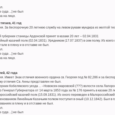
ыл.
 суда ...] не был
ка на лицо.
тягаев, 41 год
я. За беспорочную 20 летнюю службу на левом рукаве мундира из желтой тес
 губернии станицы Ардонской принят в казаки 20 лет – 02.04.1831
йный казачий полк (02.04.1831). Урядником (17.07.1837) в сем полку. Из коего
тале в плену и в отставке не был.
ыл.
 суда ...] не был
ка на лицо.
ей, 42 года
я. Имеет Знак отличия военного ордена св. Георгия под № 82,286 и за бесп
аку отличия Св. Анны представлен не был.
ернии Кобелякского уезда ... –Новоксек-окаровской (???) волости села Лапо
о Генерал Губернатора от 14 марта 1853 года за № 176 принять в казаки 20 л
российский казачий полк (15.09.1831). Из оного переведен в Малороссийский 
енованием Линейным Казачьим полком поступил в оный (10.12.1842). Был в го
званиях в плену и в отставке не был.
ыл.
 суда ...] не был