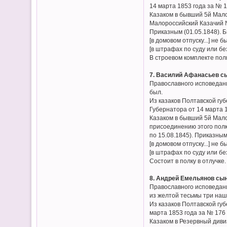
14 марта 1853 года за № 1
Казаком в бывший 5й Малор
Малороссийский Казачий №
Приказным (01.05.1848). Бы
[в домовом отпуску...] не б
[в штрафах по суду или без
В строевом комплекте пол
7. Василий Афанасьев сы
Православного исповедани
был.
Из казаков Полтавской гу
Губернатора от 14 марта 1
Казаком в бывший 5й Мало
присоединению этого полка
по 15.08.1845). Приказным
[в домовом отпуску...] не б
[в штрафах по суду или без
Состоит в полку в отлучке.
8. Андрей Емельянов сын
Православного исповедани
из желтой тесьмы три наш
Из казаков Полтавской гу
марта 1853 года за № 176 
Казаком в Резервный диви