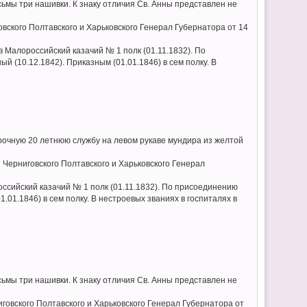
ьмы три нашивки. К знаку отличия Св. Анны представлен не
вского Полтавского и Харьковского Генерал Губернатора от 14
 Малороссийский казачий № 1 полк (01.11.1832). По
 (10.12.1842). Приказным (01.01.1846) в сем полку. В
орочную 20 летнюю службу на левом рукаве мундира из желтой
 Черниговского Полтавского и Харьковского Генерал
оссийский казачий № 1 полк (01.11.1832). По присоединению
.01.1846) в сем полку. В нестроевых званиях в госпиталях в
ьмы три нашивки. К знаку отличия Св. Анны представлен не
говского Полтавского и Харьковского Генерал Губернатора от