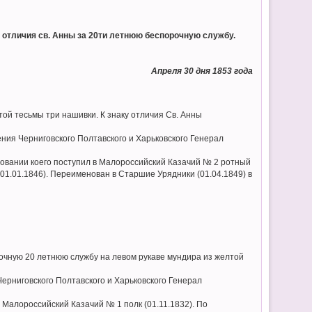
 отличия св. Анны за 20ти летнюю беспорочную службу.
Апреля 30 дня 1853 года
ой тесьмы три нашивки. К знаку отличия Св. Анны
ния Черниговского Полтавского и Харьковского Генерал
ровании коего поступил в Малороссийский Казачий № 2 ротный
(01.01.1846). Переименован в Старшие Урядники (01.04.1849) в
рочную 20 летнюю службу на левом рукаве мундира из желтой
ерниговского Полтавского и Харьковского Генерал
 Малороссийский Казачий № 1 полк (01.11.1832). По