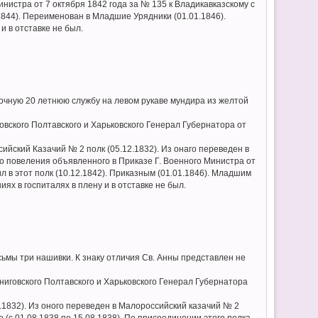
истра от 7 октября 1842 года за № 135 к Владикавказскому с
1844). Переименован в Младшие Урядники (01.01.1846).
и в отставке не был.
рочную 20 летнюю службу на левом рукаве мундира из желтой
овского Полтавского и Харьковского Генерал Губернатора от
ийский Казачий № 2 полк (05.12.1832). Из онаго переведен в
о повеления объявленного в Приказе Г. Военного Министра от
 в этот полк (10.12.1842). Приказным (01.01.1846). Младшим
ях в госпиталях в плену и в отставке не был.
ьмы три нашивки. К знаку отличия Св. Анны представлен не
ниговского Полтавского и Харьковского Генерал Губернатора
1.1832). Из оного переведен в Малороссийский казачий № 2
е (с 01.08.1838 по 15.08.1838). По присоединении этого полка