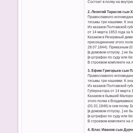
Состоит в полку на внутре
2. Леонтий Тарасов сын Х
Православного исповедани
тесьмы три нашивки. К зн
Из казаков Полтавской гу
от 14 марта 1853 года за 
Казаком в Резервный дивиз
присоединении этого полк
28.07.1844). Приказным (01
[в домовом отпуску...] не б
[в штрафах по суду или без
В строевом комплекте на 
3. Ефим Григорьев сын П
Православного исповедани
тесьмы три нашивки. К зн
Из казаков Полтавской гу
Губернатора от 14 марта 1
Казаком в бывший Малорос
этого полка к Владикавказ
(01.01.1846) в сем полку. 
[в домовом отпуску...] не б
[в штрафах по суду или без
В строевом комплекте на 
4. Влас Иванов сын Дурче