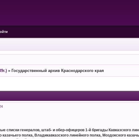
ойти
9г.)
»
Государственный архив Краснодарского края
24
списки генералов, штаб- и обер-офицеров 1-й бригады Кавказского линейн
о казачьего полка, Владикавказского линейного полка, Моздокского казачь