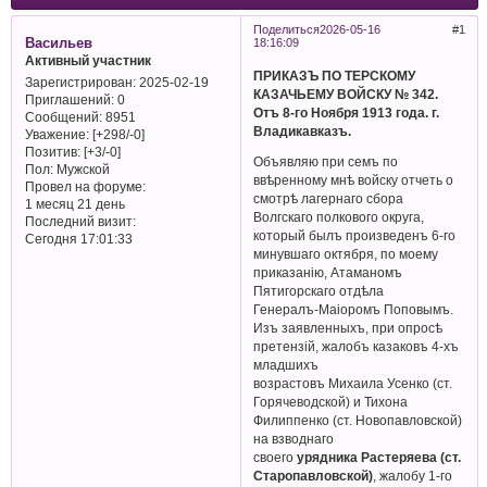
Поделиться
2026-05-16
1
Васильев
18:16:09
Активный участник
ПРИКАЗЪ ПО ТЕРСКОМУ
Зарегистрирован
: 2025-02-19
КАЗАЧЬЕМУ ВОЙСКУ № 342.
Приглашений:
0
Отъ 8-го Ноября 1913 года. г.
Сообщений:
8951
Владикавказъ.
Уважение:
[+298/-0]
Позитив:
[+3/-0]
Объявляю при семъ по
Пол:
Мужской
ввѣренному мнѣ войску отчеть о
Провел на форуме:
смотрѣ лагернаго сбора
1 месяц 21 день
Волгскаго полкового округа,
Последний визит:
который былъ произведенъ 6-го
Сегодня 17:01:33
минувшаго октября, по моему
приказанію, Атаманомъ
Пятигорскаго отдѣла
Генералъ-Маіоромъ Поповымъ.
Изъ заявленныхъ, при опросѣ
претензій, жалобъ казаковъ 4-хъ
младшихъ
возрастовъ Михаила Усенко (ст.
Горячеводской) и Тихона
Филиппенко (ст. Новопавловской)
на взводнаго
своего
урядника Растеряева (ст.
Старопавловской)
, жалобу 1-го