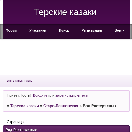
Терские казаки
Форум
Участники
Поиск
Регистрация
Войти
Активные темы
Привет, Гость!
Войдите
или
зарегистрируйтесь
.
»
Терские казаки
»
Старо-Павловская
»
Род Растеряевых
Страница:
1
Род Растеряевых