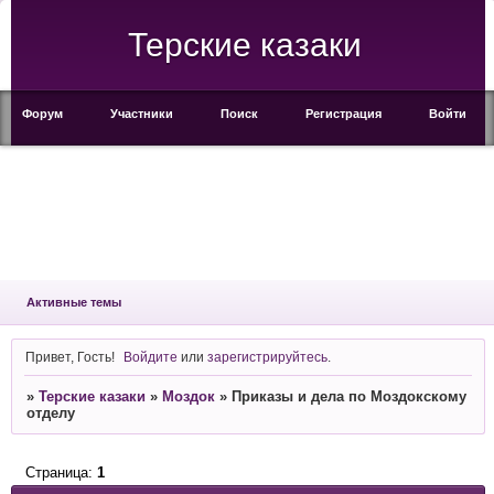
Терские казаки
Форум
Участники
Поиск
Регистрация
Войти
Активные темы
Привет, Гость!
Войдите
или
зарегистрируйтесь
.
»
Терские казаки
»
Моздок
»
Приказы и дела по Моздокскому
отделу
Страница:
1