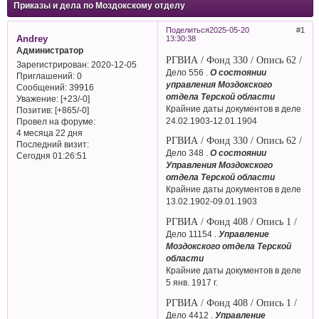
Приказы и дела по Моздокскому отделу
Поделиться
2025-05-20
1
Andrey
13:30:38
Администратор
РГВИА / Фонд 330 / Опись 62 /
Зарегистрирован
: 2020-12-05
Дело 556 .
О состоянии
Приглашений:
0
управления Моздокского
Сообщений:
39916
отдела Терской области
Уважение:
[+23/-0]
Крайние даты документов в деле
Позитив:
[+865/-0]
24.02.1903-12.01.1904
Провел на форуме:
4 месяца 22 дня
РГВИА / Фонд 330 / Опись 62 /
Последний визит:
Дело 348 .
О состоянии
Сегодня 01:26:51
Управления Моздокского
отдела Терской области
Крайние даты документов в деле
13.02.1902-09.01.1903
РГВИА / Фонд 408 / Опись 1 /
Дело 11154 .
Управление
Моздокского отдела Терской
области
Крайние даты документов в деле
5 янв. 1917 г.
РГВИА / Фонд 408 / Опись 1 /
Дело 4412 .
Управление