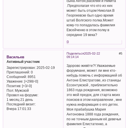
сына Антон,Василий и Никита
.Предполагая что кто из них
может быть отцом Николая.В
Георгиевске был одно время
штаб Волгского полка.Может
кому-то попадалась фамилия
Евсейченко в этом полку в
середине 19 века?
0
Поделиться
2025-02-22
5
Васильев
09:14:14
Активный участник
Здорово живёте?! Уважаемые
Зарегистрирован
: 2025-02-19
форумчане, может ли мне кто-
Приглашений:
0
нибудь помочь с информацией об
Сообщений:
8951
Антоне Елистратове, из станицы
Уважение:
[+298/-0]
Ессентукской , приблизительно
Позитив:
[+3/-0]
1863 года рождения, возможно
Пол:
Мужской
это мой предок, для старта моих
Провел на форуме:
1 месяц 21 день
поисков в этом направлении , мне
Последний визит:
нужна информация о его детях.
Вчера 17:01:33
Моя прабабушка Мария
Антоновна 1888 года рождения,
по не точным данным её девечья
фамилия Елистатенко, а