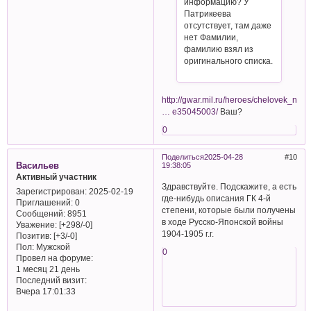
информацию? У
Патрикеева
отсутствует, там даже
нет Фамилии,
фамилию взял из
оригинального списка.
http://gwar.mil.ru/heroes/chelovek_nagr
… e35045003/
Ваш?
0
Поделиться
2025-04-28
10
Васильев
19:38:05
Активный участник
Здравствуйте. Подскажите, а есть
Зарегистрирован
: 2025-02-19
где-нибудь описания ГК 4-й
Приглашений:
0
степени, которые были получены
Сообщений:
8951
в ходе Русско-Японской войны
Уважение:
[+298/-0]
1904-1905 г.г.
Позитив:
[+3/-0]
Пол:
Мужской
0
Провел на форуме:
1 месяц 21 день
Последний визит:
Вчера 17:01:33