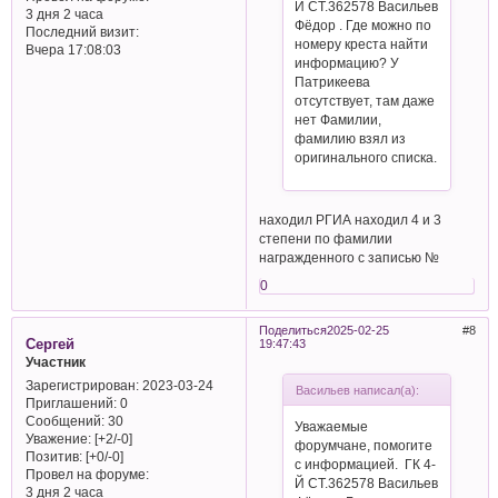
Й СТ.362578 Васильев
3 дня 2 часа
Фёдор . Где можно по
Последний визит:
номеру креста найти
Вчера 17:08:03
информацию? У
Патрикеева
отсутствует, там даже
нет Фамилии,
фамилию взял из
оригинального списка.
находил РГИА находил 4 и 3
степени по фамилии
награжденного с записью №
0
Поделиться
2025-02-25
8
Сергей
19:47:43
Участник
Зарегистрирован
: 2023-03-24
Васильев написал(а):
Приглашений:
0
Сообщений:
30
Уважаемые
Уважение:
[+2/-0]
форумчане, помогите
Позитив:
[+0/-0]
с информацией. ГК 4-
Провел на форуме:
Й СТ.362578 Васильев
3 дня 2 часа