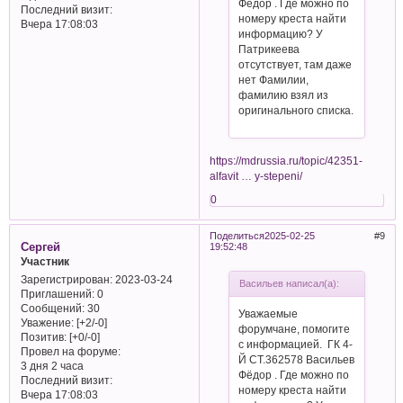
Фёдор . Где можно по
Последний визит:
номеру креста найти
Вчера 17:08:03
информацию? У
Патрикеева
отсутствует, там даже
нет Фамилии,
фамилию взял из
оригинального списка.
https://mdrussia.ru/topic/42351-
alfavit … y-stepeni/
0
Поделиться
2025-02-25
9
Сергей
19:52:48
Участник
Зарегистрирован
: 2023-03-24
Васильев написал(а):
Приглашений:
0
Сообщений:
30
Уважаемые
Уважение:
[+2/-0]
форумчане, помогите
Позитив:
[+0/-0]
с информацией. ГК 4-
Провел на форуме:
Й СТ.362578 Васильев
3 дня 2 часа
Фёдор . Где можно по
Последний визит:
номеру креста найти
Вчера 17:08:03