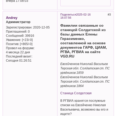
Вчера 17:08:03
Поделиться
2025-02-16
3
Andrey
16:07:56
Администратор
Фамилии связанные со
Зарегистрирован
: 2020-12-05
станицей Солдатской из
Приглашений:
0
базы данных Елены
Сообщений:
39916
Герасименко,
Уважение:
[+23/-0]
составленной на основе
Позитив:
[+865/-0]
документов ГАРФ, ЦИАМ,
Провел на форуме:
РГВА, РГВИА на сайте
4 месяца 22 дня
VGD.RU
Последний визит:
Сегодня 01:26:51
Евсейченков Николай Васильев
Терская обл. Солдатская ст. ПС
урядников 1859
Евсейченков Николай Васильев
Терская обл. Солдатская ст. ПС
урядников 1864
Станица Солдатская
В РГВИА хранятся послужные
списки на Евсейченко Николая
Васильевича, возможно вы его и
ищите?