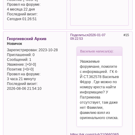
Провел на форуме:
4 месяца 22 дня
Последний визит:
Сегодня 01:26:51
Поделиться
2026-01-07
15
Георгиевский Архив
09:22:53
Новичок
Зарегистрирован
: 2023-10-28
Васильев написал(а):
Приглашений:
0
Сообщений:
1
Уважаемые
Уважение:
[+0/-0]
форумчане, помогите
Позитив:
[+0/-0]
с информацией. ГК 4-
Провел на форуме:
Й СТ.362578 Васильев
3 часа 21 минуту
Фёдор . Где можно по
Последний визит:
номеру креста найти
2026-08-06 21:54:10
информацию? У
Патрикеева
отсутствует, там даже
нет Фамилии,
фамилию взял из
оригинального списка.
https://vk.com/club210660365