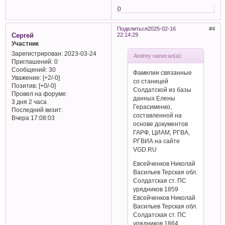
0
Поделиться
2025-02-16
4
Сергей
22:14:29
Участник
Зарегистрирован
: 2023-03-24
Andrey написал(а):
Приглашений:
0
Сообщений:
30
Фамилии связанные
Уважение:
[+2/-0]
со станицей
Позитив:
[+0/-0]
Солдатской из базы
Провел на форуме:
данных Елены
3 дня 2 часа
Герасименко,
Последний визит:
составленной на
Вчера 17:08:03
основе документов
ГАРФ, ЦИАМ, РГВА,
РГВИА на сайте
VGD.RU
Евсейченков Николай
Васильев Терская обл.
Солдатская ст. ПС
урядников 1859
Евсейченков Николай
Васильев Терская обл.
Солдатская ст. ПС
урядников 1864