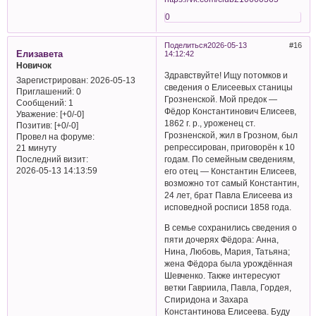
0
Поделиться
2026-05-13
16
Елизавета
14:12:42
Новичок
Здравствуйте! Ищу потомков и
Зарегистрирован
: 2026-05-13
сведения о Елисеевых станицы
Приглашений:
0
Грозненской. Мой предок —
Сообщений:
1
Фёдор Константинович Елисеев,
Уважение:
[+0/-0]
1862 г. р., уроженец ст.
Позитив:
[+0/-0]
Грозненской, жил в Грозном, был
Провел на форуме:
репрессирован, приговорён к 10
21 минуту
Последний визит:
годам. По семейным сведениям,
2026-05-13 14:13:59
его отец — Константин Елисеев,
возможно тот самый Константин,
24 лет, брат Павла Елисеева из
исповедной росписи 1858 года.
В семье сохранились сведения о
пяти дочерях Фёдора: Анна,
Нина, Любовь, Мария, Татьяна;
жена Фёдора была урождённая
Шевченко. Также интересуют
ветки Гавриила, Павла, Гордея,
Спиридона и Захара
Константинова Елисеева. Буду