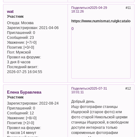
Поделиться
2025-04-29
11
wat
18:11:26
Участник
https://www.numismat.ru/gkcatalogs.
Откуда:
Москва
Зарегистрирован
: 2021-04-06
0
Приглашений:
0
Сообщений:
23
Уважение:
[+7/-0]
Позитив:
[+0/-0]
Пол:
Мужской
Провел на форуме:
3 дня 8 часов
Последний визит:
2026-07-25 16:04:55
Поделиться
2025-07-31
12
Елена Буравлева
10:01:11
Участник
Добрый день.
Зарегистрирован
: 2022-08-24
Ищу фотографии станицы
Приглашений:
0
Ищерской (старое фото) или
Сообщений:
12
фото старой Никольской церкви
Уважение:
[+8/-0]
станицы Ищерской, в свободном
Позитив:
[+2/-0]
доступе интерната только
Провел на форуме:
современные фотографии
8 часов 14 минут