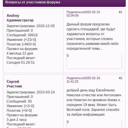
Вопросы от участников форума
Поделиться
2025-02-15
1
Andrey
02:04:06
Администратор
Данный форум предлагаю
Зарегистрирован
: 2020-12-05
сделать площадкой, где будут
Приглашений:
0
задаваться вопросы от
Сообщений:
39916
участников, которые сложно
Уважение:
[+23/-0]
ограничить рамками какой-либо
Позитив:
[+865/-0]
определенной темы...
Провел на форуме:
4 месяца 22 дня
0
Последний визит:
Сегодня 01:26:51
Поделиться
2025-02-16
2
Сергей
11:41:20
Участник
добрый день ищу Евсейченко
Зарегистрирован
: 2023-03-24
Николая отчество или Антонович
Приглашений:
0
или Никитич по времени ближе к
Сообщений:
30
середине 19 века .Может быть
Уважение:
[+2/-0]
Волгский полк .Заранее спасибо
Позитив:
[+0/-0]
за любую информацию
Провел на форуме:
3 дня 2 часа
0
Последний визит: