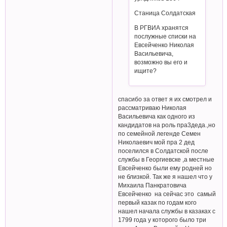
Станица Солдатская
В РГВИА хранятся
послужные списки на
Евсейченко Николая
Васильевича,
возможно вы его и
ищите?
спасибо за ответ я их смотрел и
рассматриваю Николая
Васильевича как одного из
кандидатов на роль пра3деда.,но
по семейной легенде Семен
Николаевич мой пра 2 дед
поселился в Солдатской после
службы в Георгиевске ,а местные
Евсейченко были ему родней но
не близкой. Так же я нашел что у
Михаила Панкратовича
Евсейченко на сейчас это самый
первый казак по годам кого
нашел начала службы в казаках с
1799 года у которого было три