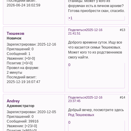
Последний визит:
станицы. Может у кого из
2026-06-24 16:02:59
форумчан есть в личном архиве?
Готова приобрести скан, спасибо.
+1
Поделиться
2025-12-16
13
Тюшеков
21:41:51
Новичок
Доброго времени суток. Ищу все
Зарегистрирован
: 2025-12-16
что касается семьи Тюшековых.
Приглашений:
0
Может кого то из родственников
Сообщений:
1
смогу найти.
Уважение:
[+0/-0]
Позитив:
[+0/-0]
0
Провел на форуме:
2 минуты
Последний визит:
2025-12-19 16:07:47
Поделиться
2025-12-16
14
Andrey
23:37:45
Администратор
Добрый вечер, посмотрите здесь
Зарегистрирован
: 2020-12-05
Род Тюшековых
Приглашений:
0
Сообщений:
39916
0
Уважение:
[+23/-0]
Позитив:
[+865/-0]