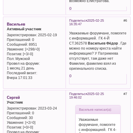
возможно Елистратова.
0
Поделиться
2025-02-25
6
Васильев
16:35:47
Активный участник
Уважаемые форумчане, помогите
Зарегистрирован
: 2025-02-19
с информацией. ГК 4-Й
Приглашений:
0
СТ.362578
Васильев Фёдор
. Где
Сообщений:
8951
можно по номеру креста найти
Уважение:
[+298/-0]
информацию? У Патрикеева
Позитив:
[+3/-0]
отсутствует, там даже нет
Пол:
Мужской
Фамилии, фамилию взял из
Провел на форуме:
1 месяц 21 день
оригинального списка.
Последний визит:
0
Вчера 17:01:33
Поделиться
2025-02-25
7
Сергей
19:46:02
Участник
Зарегистрирован
: 2023-03-24
Васильев написал(а):
Приглашений:
0
Сообщений:
30
Уважаемые
Уважение:
[+2/-0]
форумчане, помогите
Позитив:
[+0/-0]
с информацией. ГК 4-
Провел на форуме: