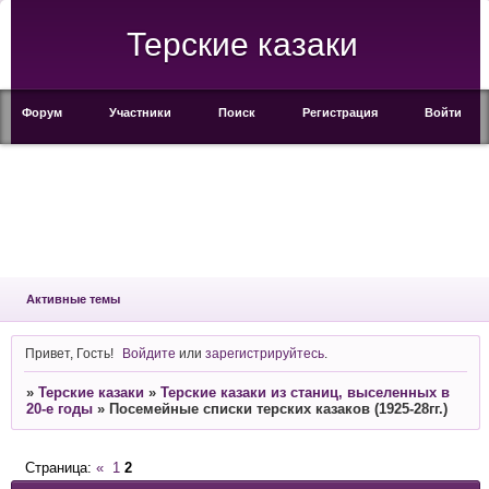
Терские казаки
Форум
Участники
Поиск
Регистрация
Войти
Активные темы
Привет, Гость!
Войдите
или
зарегистрируйтесь
.
»
Терские казаки
»
Терские казаки из станиц, выселенных в
20-е годы
»
Посемейные списки терских казаков (1925-28гг.)
Страница:
«
1
2