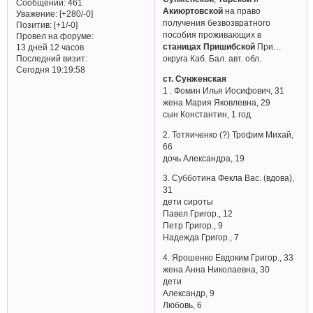
Сообщений:
461
Акиюртовской
на право
Уважение:
[+280/-0]
получения безвозвратного
Позитив:
[+1/-0]
пособия проживающих в
Провел на форуме:
станицах Пришибской
При…
13 дней 12 часов
Последний визит:
округа Каб. Бал. авт. обл.
Сегодня 19:19:58
ст. Сунженская
1 . Фомин Илья Иосифович, 31
жена Мария Яковлевна, 29
сын Константин, 1 год
2. Тотяиченко (?) Трофим Михай,
66
дочь Александра, 19
3. Субботина Фекла Вас. (вдова),
31
дети сироты
Павел Григор., 12
Петр Григор., 9
Надежда Григор., 7
4. Ярошенко Евдоким Григор., 33
жена Анна Николаевна, 30
дети
Александр, 9
Любовь, 6