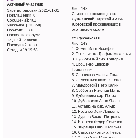
Активный участник
Лист 148
Зарегистрирован
: 2021-01-31
Список переселенцев
ст.
Приглашений:
0
Сунженской
,
Тарской
и
Аки-
Сообщений:
461
Юртовской
проживающих в
Уважение:
[+280/-0]
осетинском округе
Позитив:
[+1/-0]
Провел на форуме:
ст. Сунженская
13 дней 12 часов
Лист 149
Последний визит:
1. Фомин Илья Иосифов.
Сегодня 19:19:58
2. Татьянченко Трофим Михеевич
3. Субботиный сир. Григория
4. Ерошенко Евдоким
Григорьевич
5. Сенникова Агафья Роман.
6. Самсонтьев павел Степан.
7. Мандровскй Петр Калин
8. Субботин Николай Матв.
9. Дубовикова сир. Петра
10. Дубовикова Анна Яковл.
11. Астанкина сир. Ал-др
12. Носачев Исай Лаврент.
13. Дурнев Васил. Петровчи
14. Иванеев Федор Семенов.
15. Жирлица Ники Васильев.
16. Савостьянов сир. Петра
17. Халин Яков Максимов.