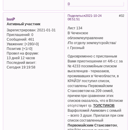
0
Поделиться
2021-10-24
32
InnP
08:51:51
Активный участник
Лист 134
Зарегистрирован
: 2021-01-31
В Чеченское
Приглашений:
0
облземлеуправление
Сообщений:
461
/По отделу землеутсройства/
Уважение:
[+280/-0]
г. Грозный
Позитив:
[+1/-0]
Провел на форуме:
Одновременно с присланным
13 дней 12 часов
Вами приотношении от 4/6-с.г. за
Последний визит:
№ 4233 посемейным списком
Сегодня 19:19:58
выселенцев - терказаков,
проживавших в Чечеобласти, в
КРАЙЗУ поступил список,
составлены Первомайским
Стансоветом на 209 семей,
причем при сравнении этих
списков оказалось, что в В/списке
отсутствует гр.
ТОЛСТИКОВ
Варфоломей Акимович с семьей
– всего 3 души. Прилагая при сем
список составленный
Первомайским Стансовето
м,