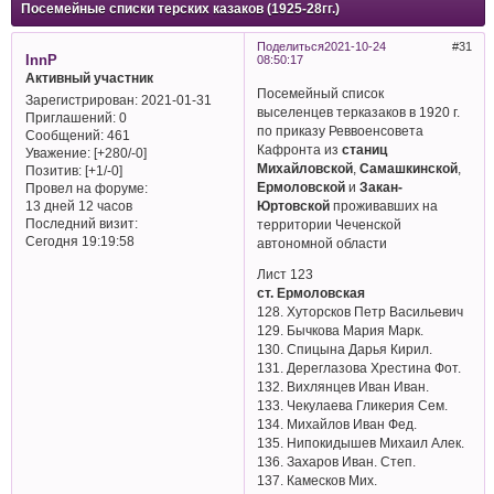
Посемейные списки терских казаков (1925-28гг.)
Поделиться
2021-10-24
31
InnP
08:50:17
Активный участник
Посемейный список
Зарегистрирован
: 2021-01-31
выселенцев терказаков в 1920 г.
Приглашений:
0
по приказу Реввоенсовета
Сообщений:
461
Кафронта из
станиц
Уважение:
[+280/-0]
Михайловской
,
Самашкинской
,
Позитив:
[+1/-0]
Ермоловской
и
Закан-
Провел на форуме:
Юртовской
проживавших на
13 дней 12 часов
Последний визит:
территории Чеченской
Сегодня 19:19:58
автономной области
Лист 123
ст. Ермоловская
128. Хуторсков Петр Васильевич
129. Бычкова Мария Марк.
130. Спицына Дарья Кирил.
131. Дереглазова Хрестина Фот.
132. Вихлянцев Иван Иван.
133. Чекулаева Гликерия Сем.
134. Михайлов Иван Фед.
135. Нипокидышев Михаил Алек.
136. Захаров Иван. Степ.
137. Камесков Мих.