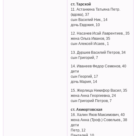
ст. Тарской
11. Астанкина Татьяна Петр.
(вдова), 37
сын Василий Ник., 14
дочь Евдокия, 10
12. Насачев Исай Лаврентиев., 35
жена Ольга Иванов, 35
сын Алексей Исаев., 1
13. Дуршев Василий Петров, 34
сын Григорий, 7
14. Иванеев Федор Семенов, 40
дети
сын Георгий, 17
дочь Мария, 14
15. Жерлица Никифор Васил, 35
жена Анна Георгиевна, 24
сын Григорий Петров, 7
ст. Акиюртовская
16. Халин Яков Максимович, 40
жена Анна (Троф.) Совельев., 38
дети
Петр, 12
Пантелей, 10