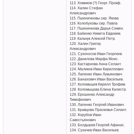
113. Хомиков (?) Георг. Прокф.
114. Халин Стефан
Александрович
115. Пшеничновы сир. Якова
116. Колобуховы сир. Павла
117. Пшеничнова Дарья Семен.
118. Бабенко Никита Евдоким.
119. Кальчук Алексей Петр.
120. Халин Григор.
Александрович
121. Сухоносов Иван Георгиев.
122. Данилова Марфа Моис.
123. Кастарнова Анна Селант.
124. Маликов Иван Кириллович
125. Лапенко Иван Лукьянович
126. Банахович Иван Васильев.
127. Коломыцев Кирилл Трофим.
128. Коломыцова Елена Калистр.
129. Ерошенко Александр
Тимофеевич
130. Лапенко Георгий Иванович
131. Кравцова Прасковья Силант.
132. Корубов Иван
Савостьянович
133. Болдырев Георгий Афанас.
134. Сухачев Иван Васильев.