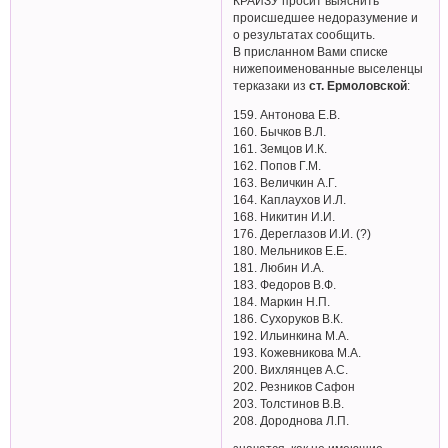
КРАЙЗУ просит выяснить
происшедшее недоразумение и
о результатах сообщить.
В присланном Вами списке
нижепоименованные выселенцы
терказаки из
ст. Ермоловской
:
159. Антонова Е.В.
160. Бычков В.Л.
161. Земцов И.К.
162. Попов Г.М.
163. Величкин А.Г.
164. Каплаухов И.Л.
168. Никитин И.И.
176. Дереглазов И.И. (?)
180. Мельников Е.Е.
181. Любин И.А.
183. Федоров В.Ф.
184. Маркин Н.П.
186. Сухоруков В.К.
192. Ильинкина М.А.
193. Кожевникова М.А.
200. Вихлянцев А.С.
202. Резников Сафон
203. Толстинов В.В.
208. Дороднова Л.П.