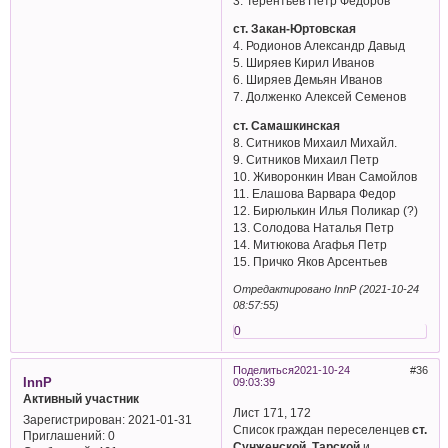
3. Терентьев Петр Федоров
ст. Закан-Юртовская
4. Родионов Александр Давыд
5. Ширяев Кирил Иванов
6. Ширяев Демьян Иванов
7. Долженко Алексей Семенов
ст. Самашкинская
8. Ситников Михаил Михайл.
9. Ситников Михаил Петр
10. Живоронкин Иван Самойлов
11. Елашова Варвара Федор
12. Бирюлькин Илья Поликар (?)
13. Солодова Наталья Петр
14. Митюкова Агафья Петр
15. Причко Яков Арсентьев
Отредактировано InnP (2021-10-24
08:57:55)
0
Поделиться
2021-10-24
36
InnP
09:03:39
Активный участник
Лист 171, 172
Зарегистрирован
: 2021-01-31
Список граждан переселенцев
ст.
Приглашений:
0
Сунженской
,
Тарской
и