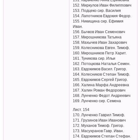
152. Миркулов Иван Филиппович
153. Подцеко сир. Василия
154. Лапотников Евдокия Федор.
155. Никищина сир. Ефимия
Иван.
156. Бычков Иван Семенович
157. Мирошникова Татьяна
158. Махычев Иван Захарович
159. Колесникова Евген. Тимоф.
160. Мирошников Петр Харит.
161. Туникова сир. Ильи
162. Потоцкова Наталья Семен.
163. Евдокимов Васил. Григор.
164. Колесников Степан Тимоф.
165. Евдокимов Сергей Григор.
166. Халина Марфа Андреевна
167. Халин Роман Федорович
168. Лунченко Федот Андреевич
169. Лунченко сир. Семена
Лист. 154
170. Лунченко Гаврил Тимоф.
171. Грузинов Иван Иванович
172. Муханов Тимоф. Григор.
173. Масухранов Гавр. Иван.
174. Евдокимов Степан Стефан.