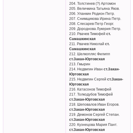
204. Толстинев (?) Артомон
205. Величкина Татьяна Яков.
206. Уланкин Родион Петр.
207. Снимщикова Ирина Петр.
208. Слесарев Петр Георг.
209. Дороднова Лукерия Петр.
210. Рвачев Тимофей
ст.
Самашкинская
211. Рвачев Николай
ст.
Самашкинская
212. Шелкопляс Филипп
ст.Закан-Юртовская
213. Гмырин
214. Недвигин Иван
ст.Закан-
Юртовская
215. Недвигин Сергей
ст.Закан-
Юртовская
216. Катасонов Тимофей
217. Толкодубов Тимофей
ст.Закан-Юртовская
218. Шеповалов Иван Егоров.
ст.Закан-Юртовская
219. Демонов Сергей Степан.
ст.Закан-Юртовская
220. Кузнецова Мария Пант.
ст.Закан-Юртовская