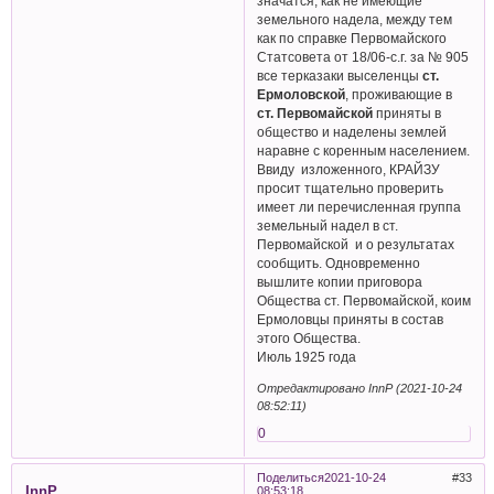
значатся, как не имеющие
земельного надела, между тем
как по справке Первомайского
Статсовета от 18/06-с.г. за № 905
все терказаки выселенцы
ст.
Ермоловской
, проживающие в
ст. Первомайской
приняты в
общество и наделены землей
наравне с коренным населением.
Ввиду изложенного, КРАЙЗУ
просит тщательно проверить
имеет ли перечисленная группа
земельный надел в ст.
Первомайской и о результатах
сообщить. Одновременно
вышлите копии приговора
Общества ст. Первомайской, коим
Ермоловцы приняты в состав
этого Общества.
Июль 1925 года
Отредактировано InnP (2021-10-24
08:52:11)
0
Поделиться
2021-10-24
33
InnP
08:53:18