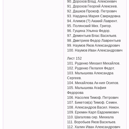
90. Дорохов Влад. Алексеевич
91. Дорохов Георгий Алексеев.
92. Дашков Прокоф. Петрович
93. Нардина Мария Свиридовна
94. Алимов (?) Акакий Лаврент.
95. Полянский Мих. Григор.
96. Гущина Ульяна Федор.
97. Дементьев Влас Васильев.
98. Дмитриев Федор Лаврентьев
99. Наумов Яков Александрович
100. Наумов Иван Александрович
Лист 152
101. Руденко Михаил Михайлов.
102. Руденко Пелагея Федот.
103. Малышева Александра
Сергеев.
104. Михайлова Ак-ния Осипов.
105. Малышева Агафия
Федорова
106. Насолев Тимоф. Петрович
107. Бикетов(а) Тимоф. Семен.
108. Александров Васил. Никон.
109. Еремин Карп Евдокимович
110. Шагалова сир. Михиала
111. Воробьев Яков Васильев.
112. Халин Иван Александрович