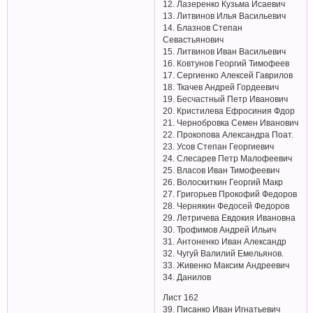
12. Лазеренко Кузьма Исаевич
13. Литвинов Илья Васильевич
14. Блазнов Степан
Севастьянович
15. Литвинов Иван Васильевич
16. Ковтунов Георгий Тимофеев
17. Сергиенко Алексей Гаврилов
18. Ткачев Андрей Гордеевич
19. Бесчастный Петр Иванович
20. Кристилева Ефросиния Фдор
21. Чернобровка Семен Иванович
22. Прокопова Александра Поат.
23. Усов Степан Георгиевич
24. Слесарев Петр Малофеевич
25. Власов Иван Тимофеевич
26. Волоскиткин Георгий Макр
27. Григорьев Прокофий Федоров
28. Чернякин Федосей Федоров
29. Летричева Евдокия Ивановна
30. Трофимов Андрей Ильич
31. Антоненко Иван Александр
32. Чугуй Валилий Емельянов.
33. Живенко Максим Андреевич
34. Данилов
Лист 162
39. Писанко Иван Игнатьевич