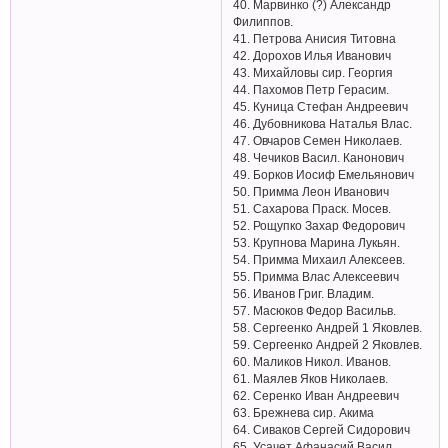
40. Марвинко (?) Александр
Филиппов.
41. Петрова Анисия Титовна
42. Дорохов Илья Иванович
43. Михайловы сир. Георгия
44. Пахомов Петр Герасим.
45. Куница Стефан Андреевич
46. Дубовникова Наталья Влас.
47. Овчаров Семен Николаев.
48. Чечиков Васил. Канонович
49. Борков Иосиф Емельянович
50. Примма Леон Иванович
51. Сахарова Праск. Мосев.
52. Рощупко Захар Федорович
53. Крупнова Марина Лукьян.
54. Примма Михаил Алексеев.
55. Примма Влас Алексеевич
56. Иванов Григ. Владим.
57. Масюков Федор Васильв.
58. Сергеенко Андрей 1 Яковлев.
59. Сергеенко Андрей 2 Яковлев.
60. Маликов Никол. Иванов.
61. Маялев Яков Николаев.
62. Серенко Иван Андреевич
63. Брежнева сир. Акима
64. Сиваков Сергей Сидорович
65. Усачет Афанасий Васил.