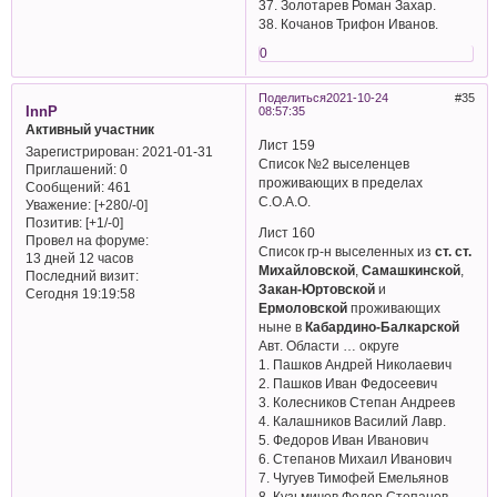
37. Золотарев Роман Захар.
38. Кочанов Трифон Иванов.
0
Поделиться
2021-10-24
35
InnP
08:57:35
Активный участник
Лист 159
Зарегистрирован
: 2021-01-31
Список №2 выселенцев
Приглашений:
0
проживающих в пределах
Сообщений:
461
С.О.А.О.
Уважение:
[+280/-0]
Позитив:
[+1/-0]
Лист 160
Провел на форуме:
Список гр-н выселенных из
ст. ст.
13 дней 12 часов
Михайловской
,
Самашкинской
,
Последний визит:
Закан-Юртовской
и
Сегодня 19:19:58
Ермоловской
проживающих
ныне в
Кабардино-Балкарской
Авт. Области … округе
1. Пашков Андрей Николаевич
2. Пашков Иван Федосеевич
3. Колесников Степан Андреев
4. Калашников Василий Лавр.
5. Федоров Иван Иванович
6. Степанов Михаил Иванович
7. Чугуев Тимофей Емельянов
8. Кузьмичев Федор Степанов