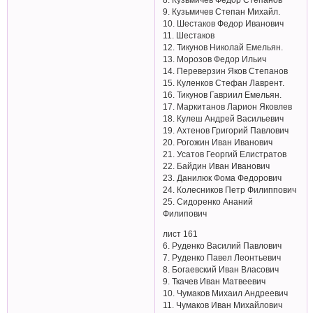
9. Кузьмичев Степан Михайл.
10. Шестаков Федор Иванович
11. Шестаков
12. Тикунов Николай Емельян.
13. Морозов Федор Ильич
14. Переверзин Яков Степанов
15. Куленков Стефан Лаврент.
16. Тикунов Гавриил Емельян.
17. Маркитанов Ларион Яковлев
18. Кулеш Андрей Васильевич
19. Ахтенов Григорий Павлович
20. Рогожин Иван Иванович
21. Усатов Георгий Елистратов
22. Байдин Иван Иванович
23. Данилюк Фома Федорович
24. Колесников Петр Филиппович
25. Сидоренко Ананий
Филипович
лист 161
6. Руденко Василий Павлович
7. Руденко Павел Леонтьевич
8. Богаевский Иван Власович
9. Ткачев Иван Матвеевич
10. Чумаков Михаил Андреевич
11. Чумаков Иван Михайлович