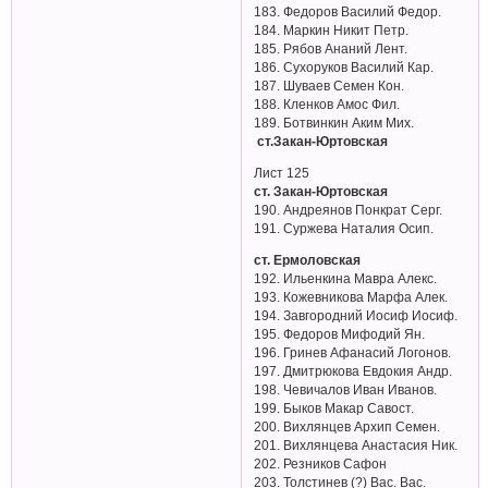
183. Федоров Василий Федор.
184. Маркин Никит Петр.
185. Рябов Ананий Лент.
186. Сухоруков Василий Кар.
187. Шуваев Семен Кон.
188. Кленков Амос Фил.
189. Ботвинкин Аким Мих.
ст.Закан-Юртовская
Лист 125
ст. Закан-Юртовская
190. Андреянов Понкрат Серг.
191. Суржева Наталия Осип.
ст. Ермоловская
192. Ильенкина Мавра Алекс.
193. Кожевникова Марфа Алек.
194. Завгородний Иосиф Иосиф.
195. Федоров Мифодий Ян.
196. Гринев Афанасий Логонов.
197. Дмитрюкова Евдокия Андр.
198. Чевичалов Иван Иванов.
199. Быков Макар Савост.
200. Вихлянцев Архип Семен.
201. Вихлянцева Анастасия Ник.
202. Резников Сафон
203. Толстинев (?) Вас. Вас.