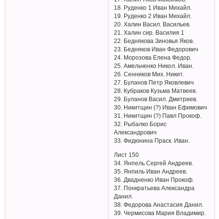
18. Руденко 1 Иван Михайл.
19. Руденко 2 Иван Михайл.
20. Халин Васил. Васильев.
21. Халин сир. Василия 1
22. Беднякова Зиновья Яков.
23. Бедняков Иван Федорович
24. Морозова Елена Федор.
25. Амельченко Никол. Иван.
26. Сенников Мих. Никит.
27. Буланов Петр Яковлевич
28. Кубраков Кузьма Матвеев.
29. Буланов Васил. Дмитриев.
30. Никитщин (?) Иван Ефимович
31. Никитщин (?) Павл Прокоф.
32. Рыбалко Борис
Александрович
33. Фидюнина Праск. Иван.
Лист 150
34. Янпель Сергей Андреев.
35. Янпиль Иван Андреев.
36. Двадненко Иван Прокоф.
37. Понкратьева Александра
Данил.
38. Федорова Анастасия Данил.
39. Чермисова Мария Владимир.