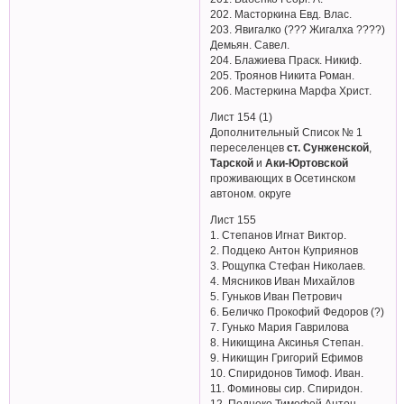
202. Масторкина Евд. Влас.
203. Явигалко (??? Жигалха ????)
Демьян. Савел.
204. Блажиева Праск. Никиф.
205. Троянов Никита Роман.
206. Мастеркина Марфа Христ.
Лист 154 (1)
Дополнительный Список № 1
переселенцев
ст. Сунженской
,
Тарской
и
Аки-Юртовской
проживающих в Осетинском
автоном. округе
Лист 155
1. Степанов Игнат Виктор.
2. Подцеко Антон Куприянов
3. Рощупка Стефан Николаев.
4. Мясников Иван Михайлов
5. Гуньков Иван Петрович
6. Беличко Прокофий Федоров (?)
7. Гунько Мария Гаврилова
8. Никищина Аксинья Степан.
9. Никищин Григорий Ефимов
10. Спиридонов Тимоф. Иван.
11. Фоминовы сир. Спиридон.
12. Подцеко Тимофей Антон.