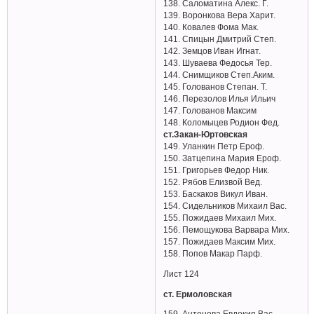
138. Саломатина Алекс. Г.
139. Воронкова Вера Харит.
140. Ковалев Фома Мак.
141. Спицын Дмитрий Степ.
142. Земцов Иван Игнат.
143. Шуваева Федосья Тер.
144. Снимщиков Степ.Аким.
145. Голованов Степан. Т.
146. Перезолов Илья Ильич
147. Голованов Максим
148. Коломыцев Родион Фед.
ст.Закан-Юртовская
149. Уланкин Петр Ероф.
150. Затцепина Мария Ероф.
151. Григорьев Федор Ник.
152. Рябов Елизвой Вед.
153. Баскаков Викул Иван.
154. Сидельников Михаил Вас.
155. Пожидаев Михаил Мих.
156. Пемощукова Варвара Мих.
157. Пожидаев Максим Мих.
158. Попов Макар Парф.
Лист 124
ст. Ермоловская
159. Антонова Евдокия Вас.