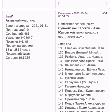
0
Поделиться
2021-10-24
34
InnP
08:54:55
Активный участник
Список переселенцев
ст.
Зарегистрирован
: 2021-01-31
Сунженской
,
Тарской
и
Аки-
Приглашений:
0
Юртовской
проживающих в
Сообщений:
461
осетинском округе
Уважение:
[+280/-0]
Позитив:
[+1/-0]
Лист 153
Провел на форуме:
135. Емельницкий Филипп Павл.
13 дней 12 часов
136. Власов Дмитрий Михайл.
Последний визит:
137. Рыбалко Анастас. Иванов.
Сегодня 19:19:58
138. Алексендрова Праск. Тимо
139. Шивирева сир. Ивана
140. Никищина сир. Ефима Лакт.
141. Мироненко Васил. Андреев.
142. Гусенко Яков
143. Калаушина (?) Евдокия
144. Гусенко Никифор
145. Подцеко Иван Куприянович
146. Миркулова Мария
148. Сухачевы сир. Якова
149. Подов Павел Александрович
150. Игнатьев Ефим Афанасьев.
151. Карвченко Анна Ефимовна