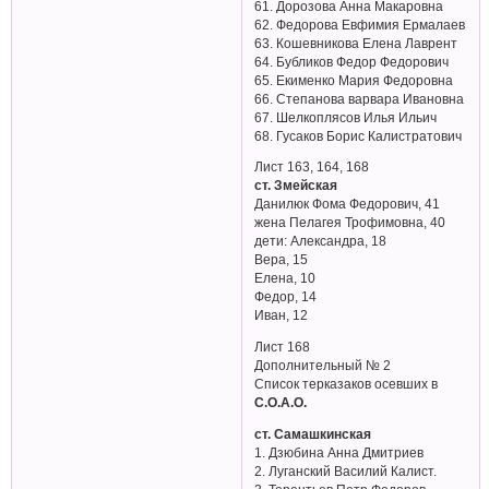
61. Дорозова Анна Макаровна
62. Федорова Евфимия Ермалаев
63. Кошевникова Елена Лаврент
64. Бубликов Федор Федорович
65. Екименко Мария Федоровна
66. Степанова варвара Ивановна
67. Шелкоплясов Илья Ильич
68. Гусаков Борис Калистратович
Лист 163, 164, 168
ст. Змейская
Данилюк Фома Федорович, 41
жена Пелагея Трофимовна, 40
дети: Александра, 18
Вера, 15
Елена, 10
Федор, 14
Иван, 12
Лист 168
Дополнительный № 2
Список терказаков осевших в
С.О.А.О.
ст. Самашкинская
1. Дзюбина Анна Дмитриев
2. Луганский Василий Калист.