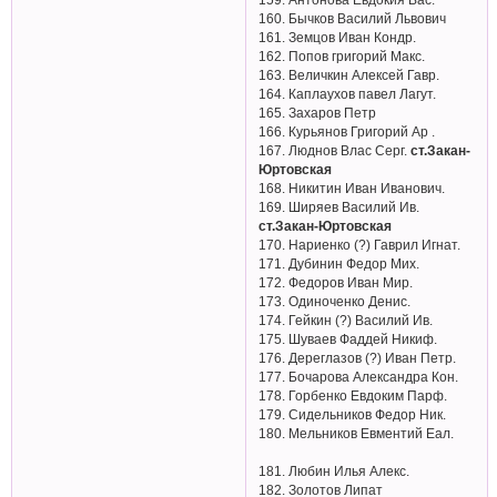
160. Бычков Василий Львович
161. Земцов Иван Кондр.
162. Попов григорий Макс.
163. Величкин Алексей Гавр.
164. Каплаухов павел Лагут.
165. Захаров Петр
166. Курьянов Григорий Ар .
167. Люднов Влас Серг.
ст.Закан-
Юртовская
168. Никитин Иван Иванович.
169. Ширяев Василий Ив.
ст.Закан-Юртовская
170. Нариенко (?) Гаврил Игнат.
171. Дубинин Федор Мих.
172. Федоров Иван Мир.
173. Одиноченко Денис.
174. Гейкин (?) Василий Ив.
175. Шуваев Фаддей Никиф.
176. Дереглазов (?) Иван Петр.
177. Бочарова Александра Кон.
178. Горбенко Евдоким Парф.
179. Сидельников Федор Ник.
180. Мельников Евментий Еал.
181. Любин Илья Алекс.
182. Золотов Липат