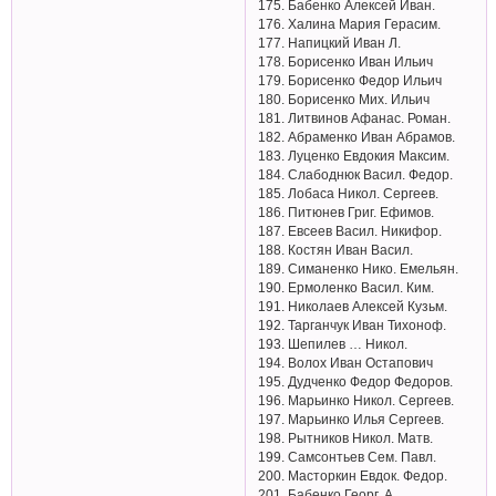
175. Бабенко Алексей Иван.
176. Халина Мария Герасим.
177. Напицкий Иван Л.
178. Борисенко Иван Ильич
179. Борисенко Федор Ильич
180. Борисенко Мих. Ильич
181. Литвинов Афанас. Роман.
182. Абраменко Иван Абрамов.
183. Луценко Евдокия Максим.
184. Слабоднюк Васил. Федор.
185. Лобаса Никол. Сергеев.
186. Питюнев Григ. Ефимов.
187. Евсеев Васил. Никифор.
188. Костян Иван Васил.
189. Симаненко Нико. Емельян.
190. Ермоленко Васил. Ким.
191. Николаев Алексей Кузьм.
192. Тарганчук Иван Тихоноф.
193. Шепилев … Никол.
194. Волох Иван Остапович
195. Дудченко Федор Федоров.
196. Марьинко Никол. Сергеев.
197. Марьинко Илья Сергеев.
198. Рытников Никол. Матв.
199. Самсонтьев Сем. Павл.
200. Масторкин Евдок. Федор.
201. Бабенко Георг. А.