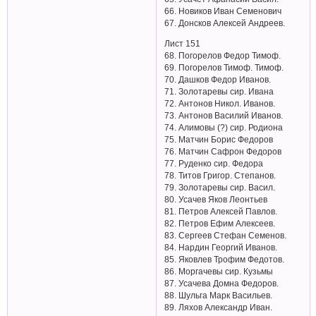
66. Новиков Иван Семенович
67. Донсков Алексей Андреев.
Лист 151
68. Погорелов Федор Тимоф.
69. Погорелов Тимоф. Тимоф.
70. Дашков Федор Иванов.
71. Золотаревы сир. Ивана
72. Антонов Никол. Иванов.
73. Антонов Василий Иванов.
74. Алимовы (?) сир. Родиона
75. Матчин Борис Федоров
76. Матчин Сафрон Федоров
77. Руденко сир. Федора
78. Титов Григор. Степанов.
79. Золотаревы сир. Васил.
80. Усачев Яков Леонтьев
81. Петров Алексей Павлов.
82. Петров Ефим Алексеев.
83. Сергеев Стефан Семенов.
84. Нардин Георгий Иванов.
85. Яковлев Трофим Федотов.
86. Моргачевы сир. Кузьмы
87. Усачева Домна Федоров.
88. Шульга Марк Васильев.
89. Ляхов Александр Иван.