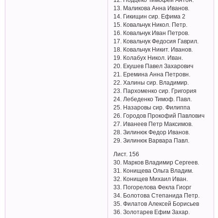
13. Маликова Анна Иванов.
14. Гикищин сир. Ефима 2
15. Ковальчук Никол. Петр.
16. Ковальчук Иван Петров.
17. Ковальчук Федосия Гаврил.
18. Ковальчук Никит. Иванов.
19. Колабух Никол. Иван.
20. Екушев Павел Захарович
21. Еремина Анна Петровн.
22. Халины сир. Владимир.
23. Пархоменко сир. Григория
24. Лебеденко Тимоф. Павл.
25. Назаровы сир. Филиппа
26. Городов Прокофий Павлович
27. Иванеев Петр Максимов.
28. Зилинюк Федор Иванов.
29. Зилинюк Варвара Павл.
Лист. 156
30. Марков Владимир Сергеев.
31. Конищева Ольга Владим.
32. Конищев Михаил Иван.
33. Погорелова Фекла Гиорг
34. Болотова Степанида Петр.
35. Филатов Алексей Борисьев
36. Золотарев Ефим Захар.