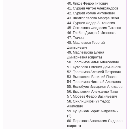
40. Ликов Федор Титович
41. Сурцев Антон Александров
42. Сурцев Роман Антонович
43. Шелкоплясова Марфа Леон.
44. Сурцев Федор Антонович
45. Осколкова Феодосия Титовна
46. Глебов Дмитрий Иванович
47. Ткачев
48. Маслевцов Георгий
Дмитриевич
49. Маслевцова Елена
Дмитриевна (сирота)
50. Трофимов Илья Алексеевич
51. Кутолова Евгения Демьяновн
52. Трофимов Алексей Петрович
53. Выставкин Василий Павлов
54. Трофимов Николай Алексеев
55. Волобуев Илларион Алексеев
56. Выставкин Александр Павл
57. Мосеев Федор Васильевич
58. Снилишиков (?) Федор
Акимович
59. Кущенков Борис Андреевич
(?)
60. Перокова Анастасия Сидоров
(сирота)