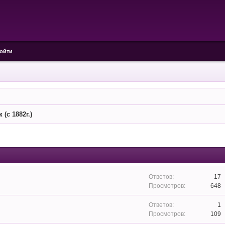
ойти
(с 1882г.)
17
648
1
109