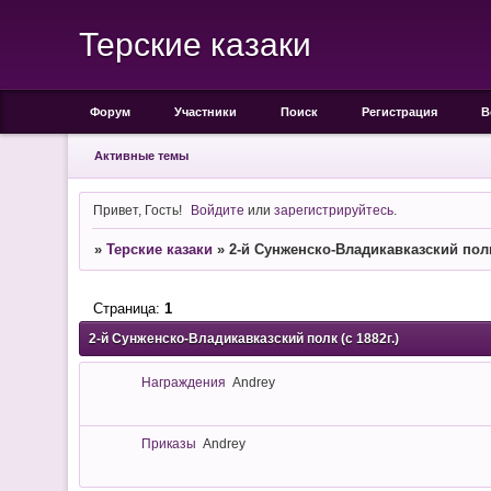
Терские казаки
Форум
Участники
Поиск
Регистрация
В
Активные темы
Привет, Гость!
Войдите
или
зарегистрируйтесь
.
»
Терские казаки
»
2-й Сунженско-Владикавказский полк 
Страница:
1
2-й Сунженско-Владикавказский полк (с 1882г.)
Награждения
Andrey
Приказы
Andrey