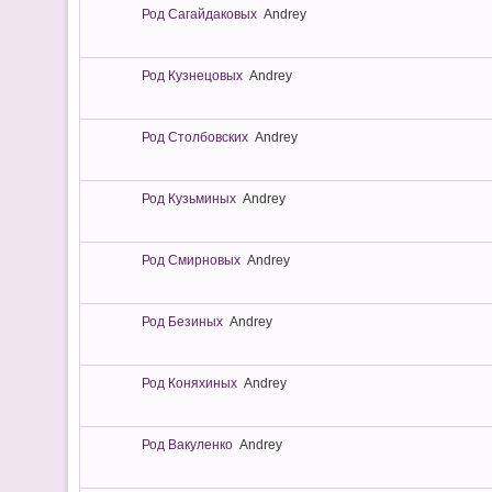
Род Сагайдаковых
Andrey
Род Кузнецовых
Andrey
Род Столбовских
Andrey
Род Кузьминых
Andrey
Род Смирновых
Andrey
Род Безиных
Andrey
Род Коняхиных
Andrey
Род Вакуленко
Andrey