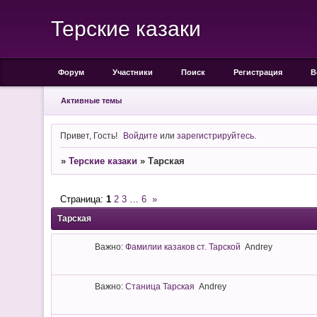
Терские казаки
Форум
Участники
Поиск
Регистрация
В
Активные темы
Привет, Гость!
Войдите
или
зарегистрируйтесь
.
»
Терские казаки
»
Тарская
Страница:
1
2
3
…
6
»
Тарская
Важно:
Фамилии казаков ст. Тарской
Andrey
Важно:
Станица Тарская
Andrey