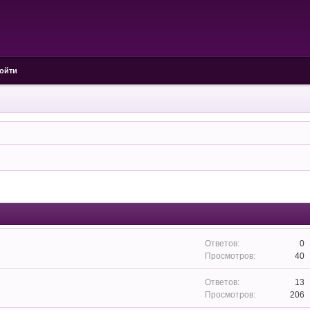
ойти
0
40
13
206