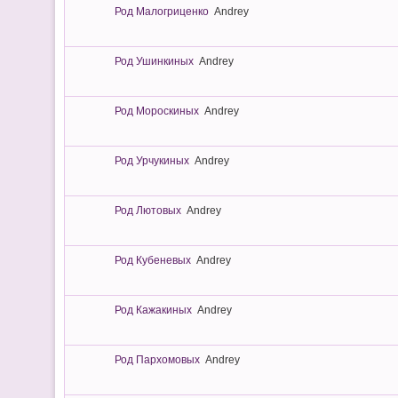
Род Малогриценко
Andrey
Род Ушинкиных
Andrey
Род Мороскиных
Andrey
Род Урчукиных
Andrey
Род Лютовых
Andrey
Род Кубеневых
Andrey
Род Кажакиных
Andrey
Род Пархомовых
Andrey