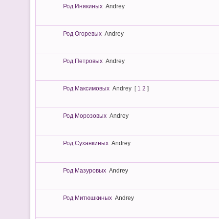
Род Инякиных
Andrey
Род Огоревых
Andrey
Род Петровых
Andrey
Род Максимовых
Andrey
[
1
2
]
Род Морозовых
Andrey
Род Суханкиных
Andrey
Род Мазуровых
Andrey
Род Митюшкиных
Andrey