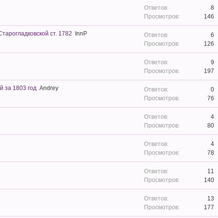
8
146
тарогладковской ст. 1782
InnP
6
126
9
197
 за 1803 год
Andrey
0
76
4
80
4
78
11
140
13
177