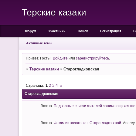
Терские казаки
Форум
Участники
Поиск
Регистрация
В
Активные темы
Привет, Гость!
Войдите
или
зарегистрируйтесь
.
»
Терские казаки
»
Старогладковская
Страница:
1
2
3
4
»
Старогладковская
Важно:
Подворные списки жителей занимающихся шел
Важно:
Фамилии казаков ст. Старогладковской
Andrey