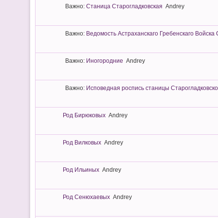
Важно:
Станица Старогладковская
Andrey
Важно:
Ведомость Астраханскаго Гребенскаго Войска С
Важно:
Иногородние
Andrey
Важно:
Исповедная роспись станицы Старогладковской
Род Бирюковых
Andrey
Род Вилковых
Andrey
Род Ильиных
Andrey
Род Сенюхаевых
Andrey