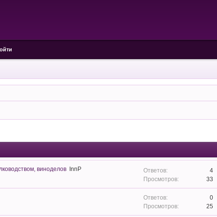
ойти
ководством, виноделов
InnP
4
33
0
25