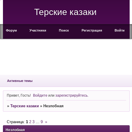
Терские казаки
Форум
Участники
Поиск
Регистрация
Войти
Активные темы
Привет, Гость!
Войдите
или
зарегистрируйтесь
.
»
Терские казаки
»
Незлобная
Страница:
1
2
3
…
9
»
Незлобная