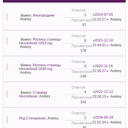
2024-07-05
1
Важно:
Иногородние
Andrey
13:23:27
Andrey
57
Важно:
Роспись станицы
2023-12-10
6
Незлобной 1853 год
15:44:01
Andrey
Andrey
178
Важно:
Роспись станицы
2023-11-16
5
Незлобной 1848 год
22:36:27
Andrey
Andrey
139
2022-12-12
4
Важно:
Станица
Незлобная
Andrey
23:28:15
Andrey
102
2026-06-24
2
Род Степаненко
Andrey
21:02:34
Andrey
30