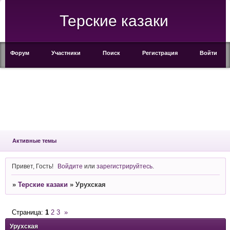
Терские казаки
Форум
Участники
Поиск
Регистрация
Войти
Активные темы
Привет, Гость!
Войдите
или
зарегистрируйтесь
.
»
Терские казаки
»
Урухская
Страница:
1
2
3
»
Урухская