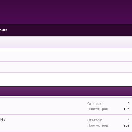
ойти
5
106
rey
4
308