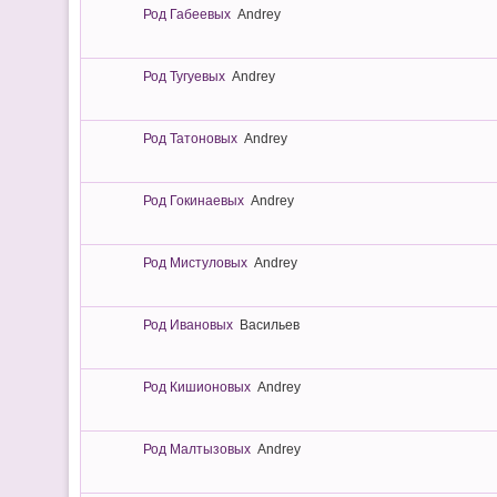
Род Габеевых
Andrey
Род Тугуевых
Andrey
Род Татоновых
Andrey
Род Гокинаевых
Andrey
Род Мистуловых
Andrey
Род Ивановых
Васильев
Род Кишионовых
Andrey
Род Малтызовых
Andrey