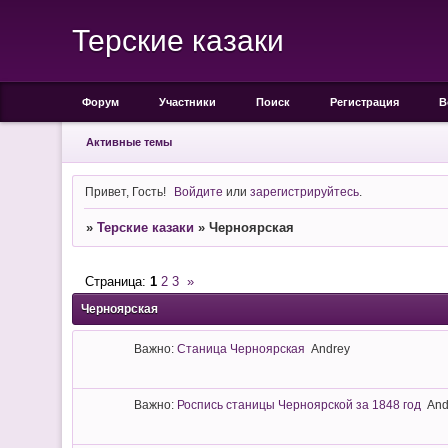
Терские казаки
Форум
Участники
Поиск
Регистрация
В
Активные темы
Привет, Гость!
Войдите
или
зарегистрируйтесь
.
»
Терские казаки
»
Черноярская
Страница:
1
2
3
»
Черноярская
Важно:
Станица Черноярская
Andrey
Важно:
Роспись станицы Черноярской за 1848 год
And