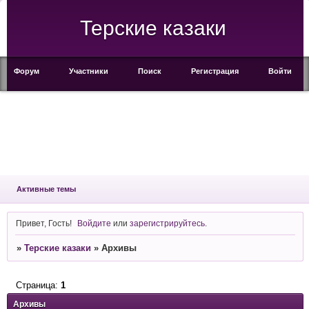
Терские казаки
Форум
Участники
Поиск
Регистрация
Войти
Активные темы
Привет, Гость!
Войдите
или
зарегистрируйтесь
.
»
Терские казаки
»
Архивы
Страница:
1
Архивы