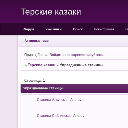
Терские казаки
Форум
Участники
Поиск
Регистрация
В
Активные темы
Привет, Гость!
Войдите
или
зарегистрируйтесь
.
»
Терские казаки
»
Упраздненные станицы
Страница:
1
Упраздненные станицы
Станица Алкунская
Andrey
Станица Саблинская
Andrey