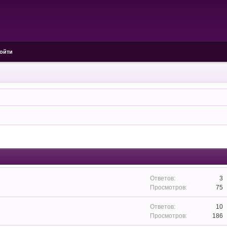
ойти
3
75
10
186