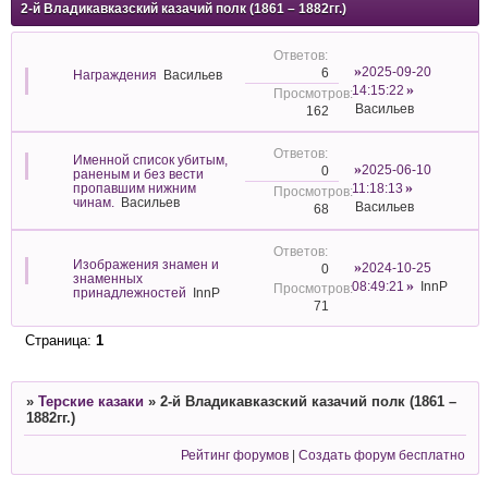
2-й Владикавказский казачий полк (1861 – 1882гг.)
2025-09-20
6
Награждения
Васильев
14:15:22
Васильев
162
Именной список убитым,
2025-06-10
0
раненым и без вести
пропавшим нижним
11:18:13
чинам.
Васильев
Васильев
68
Изображения знамен и
2024-10-25
0
знаменных
08:49:21
InnP
принадлежностей
InnP
71
Страница:
1
»
Терские казаки
»
2-й Владикавказский казачий полк (1861 –
1882гг.)
Рейтинг форумов
|
Создать форум бесплатно