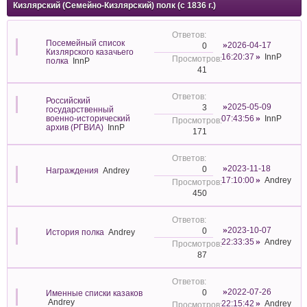
Кизлярский (Семейно-Кизлярский) полк (с 1836 г.)
Посемейный список
2026-04-17
0
Кизлярского казачьего
16:20:37
InnP
полка
InnP
41
Российский
2025-05-09
3
государственный
военно-исторический
07:43:56
InnP
архив (РГВИА)
InnP
171
2023-11-18
0
Награждения
Andrey
17:10:00
Andrey
450
2023-10-07
0
История полка
Andrey
22:33:35
Andrey
87
2022-07-26
0
Именные списки казаков
Andrey
22:15:42
Andrey