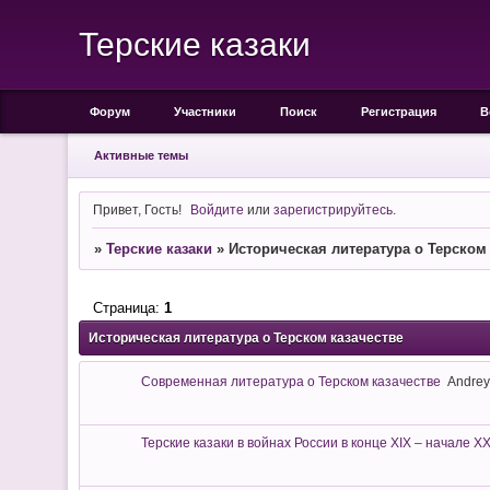
Терские казаки
Форум
Участники
Поиск
Регистрация
В
Активные темы
Привет, Гость!
Войдите
или
зарегистрируйтесь
.
»
Терские казаки
»
Историческая литература о Терском
Страница:
1
Историческая литература о Терском казачестве
Современная литература о Терском казачестве
Andrey
Терские казаки в войнах России в конце ХIХ – начале Х