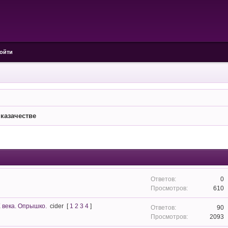
ойти
 казачестве
0
610
Х века. Опрышко.
cider
[
1
2
3
4
]
90
2093